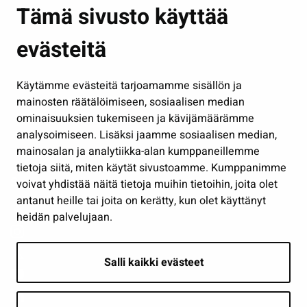
Asuminen ja ympäristö
Tämä sivusto käyttää
Kasvatus ja opetus
evästeitä
Kulttuuri ja liikunta
Hallinto
Käytämme evästeitä tarjoamamme sisällön ja
Työ ja yrittäminen
mainosten räätälöimiseen, sosiaalisen median
Osallistu ja asioi
ominaisuuksien tukemiseen ja kävijämäärämme
analysoimiseen. Lisäksi jaamme sosiaalisen median,
Näytä omat evästeasetukseni
mainosalan ja analytiikka-alan kumppaneillemme
tietoja siitä, miten käytät sivustoamme. Kumppanimme
Seuraa meitä
voivat yhdistää näitä tietoja muihin tietoihin, joita olet
antanut heille tai joita on kerätty, kun olet käyttänyt
heidän palvelujaan.
Salli kaikki evästeet