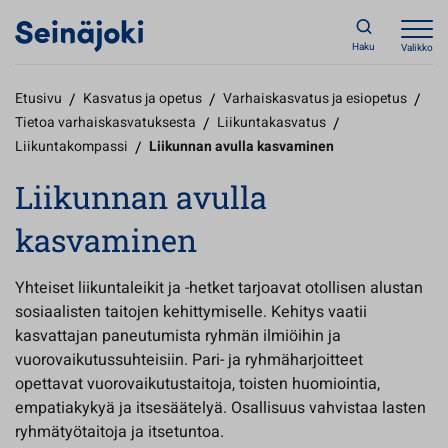
Haku
Valikko
Etusivu
/
Kasvatus ja opetus
/
Varhaiskasvatus ja esiopetus
/
Tietoa varhaiskasvatuksesta
/
Liikuntakasvatus
/
Liikuntakompassi
/
Liikunnan avulla kasvaminen
Liikunnan avulla
kasvaminen
Yhteiset liikuntaleikit ja -hetket tarjoavat otollisen alustan
sosiaalisten taitojen kehittymiselle. Kehitys vaatii
kasvattajan paneutumista ryhmän ilmiöihin ja
vuorovaikutussuhteisiin. Pari- ja ryhmäharjoitteet
opettavat vuorovaikutustaitoja, toisten huomiointia,
empatiakykyä ja itsesäätelyä. Osallisuus vahvistaa lasten
ryhmätyötaitoja ja itsetuntoa.