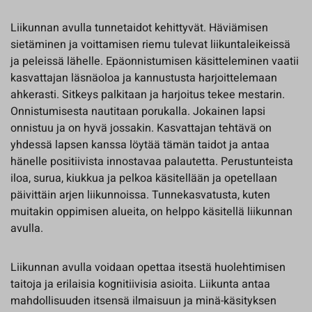
Liikunnan avulla tunnetaidot kehittyvät. Häviämisen
sietäminen ja voittamisen riemu tulevat liikuntaleikeissä
ja peleissä lähelle. Epäonnistumisen käsitteleminen vaatii
kasvattajan läsnäoloa ja kannustusta harjoittelemaan
ahkerasti. Sitkeys palkitaan ja harjoitus tekee mestarin.
Onnistumisesta nautitaan porukalla. Jokainen lapsi
onnistuu ja on hyvä jossakin. Kasvattajan tehtävä on
yhdessä lapsen kanssa löytää tämän taidot ja antaa
hänelle positiivista innostavaa palautetta. Perustunteista
iloa, surua, kiukkua ja pelkoa käsitellään ja opetellaan
päivittäin arjen liikunnoissa. Tunnekasvatusta, kuten
muitakin oppimisen alueita, on helppo käsitellä liikunnan
avulla.
Liikunnan avulla voidaan opettaa itsestä huolehtimisen
taitoja ja erilaisia kognitiivisia asioita. Liikunta antaa
mahdollisuuden itsensä ilmaisuun ja minä-käsityksen