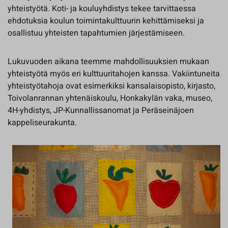
yhteistyötä. Koti- ja kouluyhdistys tekee tarvittaessa
ehdotuksia koulun toimintakulttuurin kehittämiseksi ja
osallistuu yhteisten tapahtumien järjestämiseen.
Lukuvuoden aikana teemme mahdollisuuksien mukaan
yhteistyötä myös eri kulttuuritahojen kanssa. Vakiintuneita
yhteistyötahoja ovat esimerkiksi kansalaisopisto, kirjasto,
Toivolanrannan yhtenäiskoulu, Honkakylän vaka, museo,
4H-yhdistys, JP-Kunnallissanomat ja Peräseinäjoen
kappeliseurakunta.