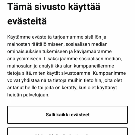
Asuminen ja ympäristö
Tämä sivusto käyttää
Kasvatus ja opetus
evästeitä
Kulttuuri ja liikunta
Hallinto
Käytämme evästeitä tarjoamamme sisällön ja
Työ ja yrittäminen
mainosten räätälöimiseen, sosiaalisen median
Osallistu ja asioi
ominaisuuksien tukemiseen ja kävijämäärämme
analysoimiseen. Lisäksi jaamme sosiaalisen median,
Näytä omat evästeasetukseni
mainosalan ja analytiikka-alan kumppaneillemme
tietoja siitä, miten käytät sivustoamme. Kumppanimme
Seuraa meitä
voivat yhdistää näitä tietoja muihin tietoihin, joita olet
antanut heille tai joita on kerätty, kun olet käyttänyt
heidän palvelujaan.
Salli kaikki evästeet