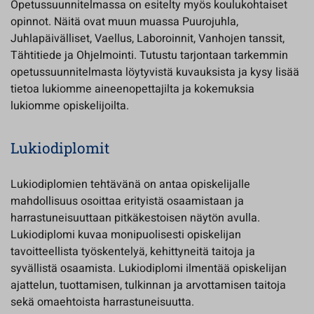
Opetussuunnitelmassa on esitelty myös koulukohtaiset
opinnot. Näitä ovat muun muassa Puurojuhla,
Juhlapäivälliset, Vaellus, Laboroinnit, Vanhojen tanssit,
Tähtitiede ja Ohjelmointi. Tutustu tarjontaan tarkemmin
opetussuunnitelmasta löytyvistä kuvauksista ja kysy lisää
tietoa lukiomme aineenopettajilta ja kokemuksia
lukiomme opiskelijoilta.
Lukiodiplomit
Lukiodiplomien tehtävänä on antaa opiskelijalle
mahdollisuus osoittaa erityistä osaamistaan ja
harrastuneisuuttaan pitkäkestoisen näytön avulla.
Lukiodiplomi kuvaa monipuolisesti opiskelijan
tavoitteellista työskentelyä, kehittyneitä taitoja ja
syvällistä osaamista. Lukiodiplomi ilmentää opiskelijan
ajattelun, tuottamisen, tulkinnan ja arvottamisen taitoja
sekä omaehtoista harrastuneisuutta.