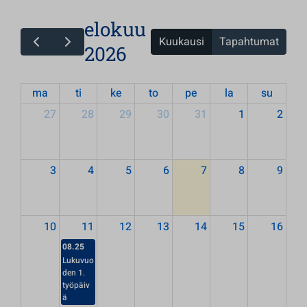
elokuu
Kuukausi
Tapahtumat
2026
ma
ti
ke
to
pe
la
su
27
28
29
30
31
1
2
3
4
5
6
7
8
9
10
11
12
13
14
15
16
08.25
Lukuvuo
den 1.
työpäiv
ä