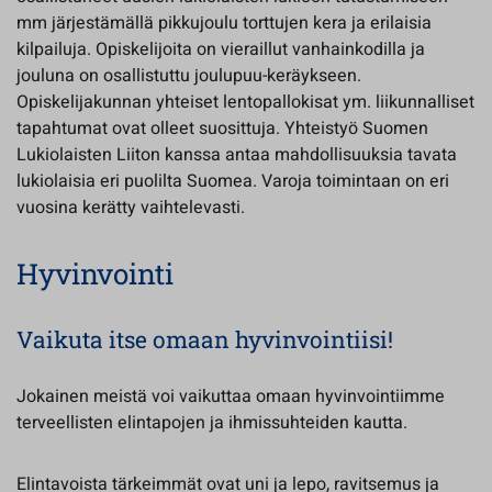
mm järjestämällä pikkujoulu torttujen kera ja erilaisia
kilpailuja. Opiskelijoita on vieraillut vanhainkodilla ja
jouluna on osallistuttu joulupuu-keräykseen.
Opiskelijakunnan yhteiset lentopallokisat ym. liikunnalliset
tapahtumat ovat olleet suosittuja. Yhteistyö Suomen
Lukiolaisten Liiton kanssa antaa mahdollisuuksia tavata
lukiolaisia eri puolilta Suomea. Varoja toimintaan on eri
vuosina kerätty vaihtelevasti.
Hyvinvointi
Vaikuta itse omaan hyvinvointiisi!
Jokainen meistä voi vaikuttaa omaan hyvinvointiimme
terveellisten elintapojen ja ihmissuhteiden kautta.
Elintavoista tärkeimmät ovat uni ja lepo, ravitsemus ja