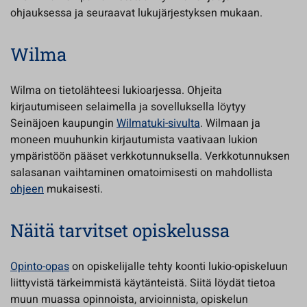
ohjauksessa ja seuraavat lukujärjestyksen mukaan.
Wilma
Wilma on tietolähteesi lukioarjessa. Ohjeita
kirjautumiseen selaimella ja sovelluksella löytyy
Seinäjoen kaupungin
Wilmatuki-sivulta
. Wilmaan ja
moneen muuhunkin kirjautumista vaativaan lukion
ympäristöön pääset verkkotunnuksella. Verkkotunnuksen
salasanan vaihtaminen omatoimisesti on mahdollista
ohjeen
mukaisesti.
Näitä tarvitset opiskelussa
Opinto-opas
on opiskelijalle tehty koonti lukio-opiskeluun
liittyvistä tärkeimmistä käytänteistä. Siitä löydät tietoa
muun muassa opinnoista, arvioinnista, opiskelun