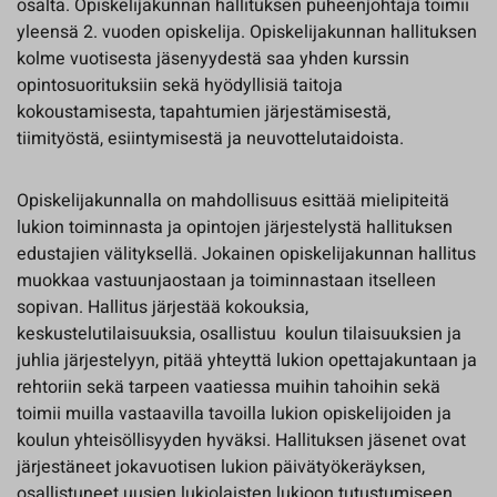
osalta. Opiskelijakunnan hallituksen puheenjohtaja toimii
yleensä 2. vuoden opiskelija. Opiskelijakunnan hallituksen
kolme vuotisesta jäsenyydestä saa yhden kurssin
opintosuorituksiin sekä hyödyllisiä taitoja
kokoustamisesta, tapahtumien järjestämisestä,
tiimityöstä, esiintymisestä ja neuvottelutaidoista.
Opiskelijakunnalla on mahdollisuus esittää mielipiteitä
lukion toiminnasta ja opintojen järjestelystä hallituksen
edustajien välityksellä. Jokainen opiskelijakunnan hallitus
muokkaa vastuunjaostaan ja toiminnastaan itselleen
sopivan. Hallitus järjestää kokouksia,
keskustelutilaisuuksia, osallistuu koulun tilaisuuksien ja
juhlia järjestelyyn, pitää yhteyttä lukion opettajakuntaan ja
rehtoriin sekä tarpeen vaatiessa muihin tahoihin sekä
toimii muilla vastaavilla tavoilla lukion opiskelijoiden ja
koulun yhteisöllisyyden hyväksi. Hallituksen jäsenet ovat
järjestäneet jokavuotisen lukion päivätyökeräyksen,
osallistuneet uusien lukiolaisten lukioon tutustumiseen