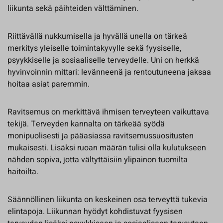
liikunta sekä päihteiden välttäminen.
Riittävällä nukkumisella ja hyvällä unella on tärkeä
merkitys yleiselle toimintakyvylle sekä fyysiselle,
psyykkiselle ja sosiaaliselle terveydelle. Uni on herkkä
hyvinvoinnin mittari: levänneenä ja rentoutuneena jaksaa
hoitaa asiat paremmin.
Ravitsemus on merkittävä ihmisen terveyteen vaikuttava
tekijä. Terveyden kannalta on tärkeää syödä
monipuolisesti ja pääasiassa ravitsemussuositusten
mukaisesti. Lisäksi ruoan määrän tulisi olla kulutukseen
nähden sopiva, jotta vältyttäisiin ylipainon tuomilta
haitoilta.
Säännöllinen liikunta on keskeinen osa terveyttä tukevia
elintapoja. Liikunnan hyödyt kohdistuvat fyysisen