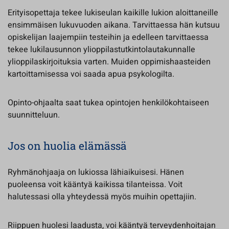
Erityisopettaja tekee lukiseulan kaikille lukion aloittaneille
ensimmäisen lukuvuoden aikana. Tarvittaessa hän kutsuu
opiskelijan laajempiin testeihin ja edelleen tarvittaessa
tekee lukilausunnon ylioppilastutkintolautakunnalle
ylioppilaskirjoituksia varten. Muiden oppimishaasteiden
kartoittamisessa voi saada apua psykologilta.
Opinto-ohjaalta saat tukea opintojen henkilökohtaiseen
suunnitteluun.
Jos on huolia elämässä
Ryhmänohjaaja on lukiossa lähiaikuisesi. Hänen
puoleensa voit kääntyä kaikissa tilanteissa. Voit
halutessasi olla yhteydessä myös muihin opettajiin.
Riippuen huolesi laadusta, voi kääntyä terveydenhoitajan