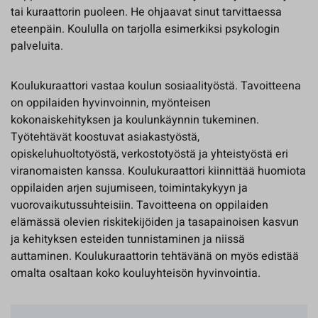
tai kuraattorin puoleen. He ohjaavat sinut tarvittaessa
eteenpäin. Koululla on tarjolla esimerkiksi psykologin
palveluita.
Koulukuraattori vastaa koulun sosiaalityöstä. Tavoitteena
on oppilaiden hyvinvoinnin, myönteisen
kokonaiskehityksen ja koulunkäynnin tukeminen.
Työtehtävät koostuvat asiakastyöstä,
opiskeluhuoltotyöstä, verkostotyöstä ja yhteistyöstä eri
viranomaisten kanssa. Koulukuraattori kiinnittää huomiota
oppilaiden arjen sujumiseen, toimintakykyyn ja
vuorovaikutussuhteisiin. Tavoitteena on oppilaiden
elämässä olevien riskitekijöiden ja tasapainoisen kasvun
ja kehityksen esteiden tunnistaminen ja niissä
auttaminen. Koulukuraattorin tehtävänä on myös edistää
omalta osaltaan koko kouluyhteisön hyvinvointia.