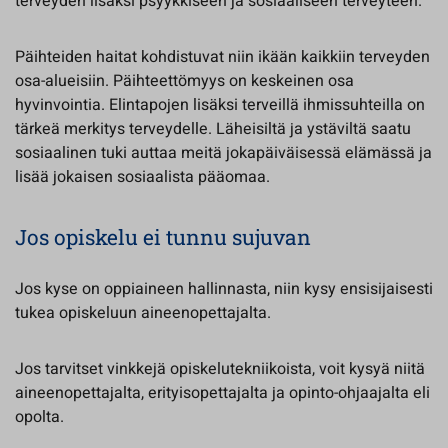
terveyden lisäksi psyykkiseen ja sosiaaliseen terveyteen.
Päihteiden haitat kohdistuvat niin ikään kaikkiin terveyden
osa-alueisiin. Päihteettömyys on keskeinen osa
hyvinvointia. Elintapojen lisäksi terveillä ihmissuhteilla on
tärkeä merkitys terveydelle. Läheisiltä ja ystäviltä saatu
sosiaalinen tuki auttaa meitä jokapäiväisessä elämässä ja
lisää jokaisen sosiaalista pääomaa.
Jos opiskelu ei tunnu sujuvan
Jos kyse on oppiaineen hallinnasta, niin kysy ensisijaisesti
tukea opiskeluun aineenopettajalta.
Jos tarvitset vinkkejä opiskelutekniikoista, voit kysyä niitä
aineenopettajalta, erityisopettajalta ja opinto-ohjaajalta eli
opolta.