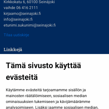
Kirkkokatu 6, 60100 Seinäjoki
vaihde 06 416 2111
kirjaamo@seinajoki.fi
info@seinajoki.fi
etunimi.sukunimi@seinajoki.fi
Tilaa uutiskirje
Linkkejä
Asuminen ja ympäristö
Tämä sivusto käyttää
Kasvatus ja opetus
evästeitä
Kulttuuri ja liikunta
Hallinto
Käytämme evästeitä tarjoamamme sisällön ja
Työ ja yrittäminen
mainosten räätälöimiseen, sosiaalisen median
Osallistu ja asioi
ominaisuuksien tukemiseen ja kävijämäärämme
analysoimiseen. Lisäksi jaamme sosiaalisen median,