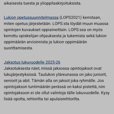
aikaisesta tuesta ja ylioppilaskirjoituksista.
Lukion opetussuunnitelmassa
(LOPS2021) kerrotaan,
miten opetus järjestetään. LOPS:sta löydät muun muassa
opintojen kuvaukset oppiaineittain. LOPS:ssa on myös
kerrottu opiskelijan ohjauksesta ja tukemista sekä lukion
oppimäärän arvioinnista ja lukion oppimäärän
suorittamisesta.
Jaksotus lukuvuodelle 2025-26
Jaksotuksesta näet, missä jaksossa opintojaksot ovat
lukujärjestyksissä. Taulukon yläreunassa on jako juniorit,
seniorit ja abit. Tämän alla on jaksot joka ryhmälle. Jos
opintojakson tuntimäärän perässä on kaksi pistettä, niin
opintojaksoon ei ole ollut valintoja tälle lukuvuodelle. Kysy
lisää opolta, rehtorilta tai apulaisrehtorilta.