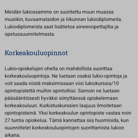
Meidän lukiossamme on suoritettu muun muassa
musiikin, kuvaamataidon ja liikunnan lukiodiplomeita.
Lukiodiplomeista saat lisätietoa aineenopettajilta ja
opetussuunnitelmasta.
Korkeakouluopinnot
Lukio-opiskelujen ohella on mahdollista suorittaa
korkeakouluopintoja. Ne luetaan osaksi lukio-opintoja ja
voit saada niistä maksimissaan viisi lukiokurssia/10
opintopistettä muihin opintoihisi. Samoin ne luetaan
pääsääntöisesti hyväksi siirryttäessä opiskelemaan
korkeakouluun. Kurkistuskurssien laajuus ilmoitetaan
opintopisteinä. Yksi korkeakoulun opintopiste vastaa noin
27 tuntia opiskelua. Tämä kannattaa siis huomioida, kun
suunnittelet korkeakouluopintojen suorittamista lukion
aikana.