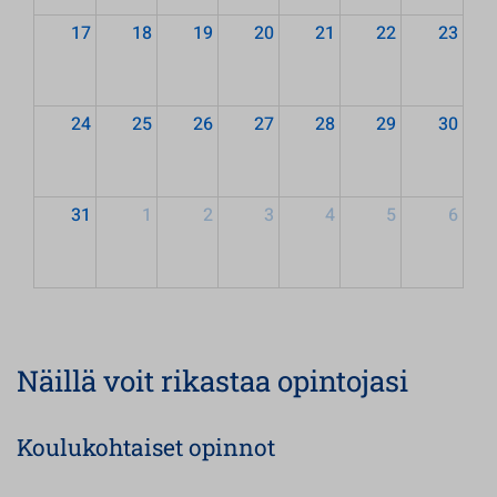
17
18
19
20
21
22
23
24
25
26
27
28
29
30
31
1
2
3
4
5
6
Näillä voit rikastaa opintojasi
Koulukohtaiset opinnot