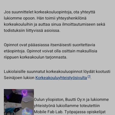
Jos suunnittelet korkeakouluopintoja, ota yhteyttä
lukiomme opoon. Hän toimii yhteyshenkilönä
korkeakouluihin ja auttaa sinua ilmoittautumiseen sekä
todistuksiin liittyvissä asioissa.
Opinnot ovat pääasiassa itsenäisesti suoritettavia
etäopintoja. Opinnot voivat olla osittain maksullisia
riippuen korkeakoulun tarjonnasta.
Lukiolaisille suunnatut korkeakouluopinnot löydät kootusti
Seinäjoen lukion
Korkeakouluyhteistyösivulta
.
Oulun yliopiston, Buutti Oy:n ja lukiomme
yhteistyönä lukiollamme toteutettiin
Mobile Fab Lab. Työpajassa opiskelijat