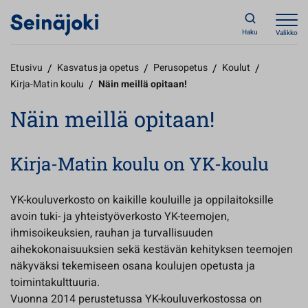
Haku
Valikko
Etusivu
/
Kasvatus ja opetus
/
Perusopetus
/
Koulut
/
Kirja-Matin koulu
/
Näin meillä opitaan!
Näin meillä opitaan!
Kirja-Matin koulu on YK-koulu
YK-kouluverkosto on kaikille kouluille ja oppilaitoksille
avoin tuki- ja yhteistyöverkosto YK-teemojen,
ihmisoikeuksien, rauhan ja turvallisuuden
aihekokonaisuuksien sekä kestävän kehityksen teemojen
näkyväksi tekemiseen osana koulujen opetusta ja
toimintakulttuuria.
Vuonna 2014 perustetussa YK-kouluverkostossa on