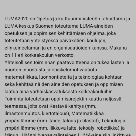
LUMA2020 on Opetus-ja kulttuuriministeriön rahoittama ja
LUMA-keskus Suomen toteuttama LUMA-aineiden
opetuksen ja oppimisen kehittämisen ohjelma, joka
toteutetaan yhteistyössä päiväkotien, koulujen,
elinkeinoelämän ja eri organisaatioiden kanssa. Mukana
on 11 eri korkeakoulun verkosto.
Yhteisöllisen toiminnan päätavoitteena on tukea lasten ja
nuorten innostusta ja opiskelumotivaatiota
matematiikkaa, luonnontieteitä ja teknologiaa kohtaan
sekä kehittää näiden aineiden opetuksen ja oppimisen
laatua aina varhaiskasvatuksesta korkeakouluihin.
Toiminta toteutetaan oppimisprojektin kautta neljässä
teemassa, joita ovat Kestävä kehitys (mm.
ilmastonmuutos, kiertotalous), Matematiikkaa
ympärillämme (mm. taide, talous ja tilastot), Teknologia
ympärillämme (mm. liikkuva laite, tekoäly, robotiikka) ja
Minun LUMAni (vapaavalintainen LUMA-aineisiin linkittyvä