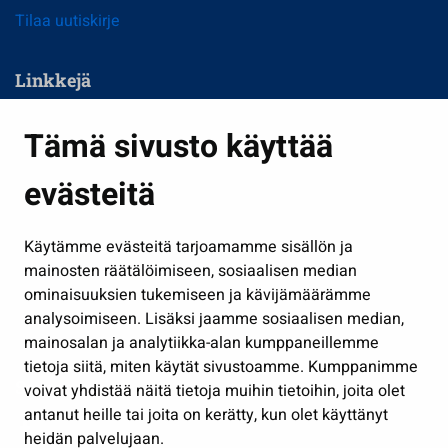
Tilaa uutiskirje
Linkkejä
Asuminen ja ympäristö
Tämä sivusto käyttää
Kasvatus ja opetus
evästeitä
Kulttuuri ja liikunta
Hallinto
Käytämme evästeitä tarjoamamme sisällön ja
Työ ja yrittäminen
mainosten räätälöimiseen, sosiaalisen median
Osallistu ja asioi
ominaisuuksien tukemiseen ja kävijämäärämme
analysoimiseen. Lisäksi jaamme sosiaalisen median,
Näytä omat evästeasetukseni
mainosalan ja analytiikka-alan kumppaneillemme
tietoja siitä, miten käytät sivustoamme. Kumppanimme
Seuraa meitä
voivat yhdistää näitä tietoja muihin tietoihin, joita olet
antanut heille tai joita on kerätty, kun olet käyttänyt
heidän palvelujaan.