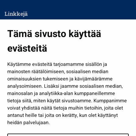
Linkkejä
Asuminen ja ympäristö
Tämä sivusto käyttää
Kasvatus ja opetus
evästeitä
Kulttuuri ja liikunta
Hallinto
Käytämme evästeitä tarjoamamme sisällön ja
Työ ja yrittäminen
mainosten räätälöimiseen, sosiaalisen median
Osallistu ja asioi
ominaisuuksien tukemiseen ja kävijämäärämme
analysoimiseen. Lisäksi jaamme sosiaalisen median,
Näytä omat evästeasetukseni
mainosalan ja analytiikka-alan kumppaneillemme
tietoja siitä, miten käytät sivustoamme. Kumppanimme
Seuraa meitä
voivat yhdistää näitä tietoja muihin tietoihin, joita olet
antanut heille tai joita on kerätty, kun olet käyttänyt
heidän palvelujaan.