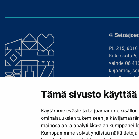
© Seinäjoe
PL 215, 6010
Kirkkokatu 6,
vaihde 06 41
kirjaamo@sein
info@seinajok
etunimi.sukun
Tämä sivusto käyttää 
Tilaa uutiskir
Käytämme evästeitä tarjoamamme sisällön j
ominaisuuksien tukemiseen ja kävijämäärä
mainosalan ja analytiikka-alan kumppaneille
Kumppanimme voivat yhdistää näitä tietoja muih