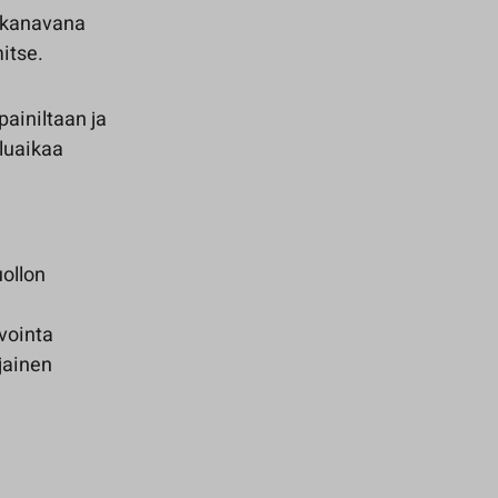
tikanavana
itse.
painiltaan ja
eluaikaa
uollon
vointa
jainen