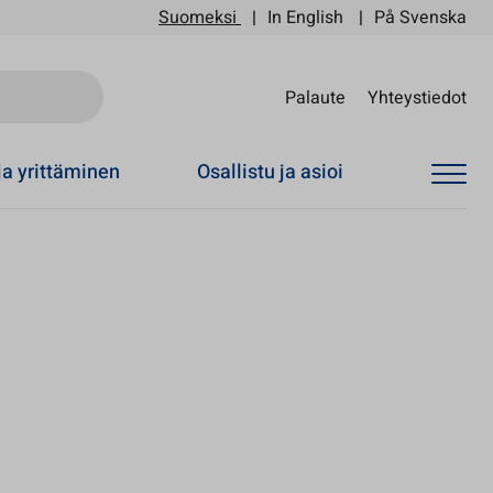
Suomeksi
In English
På Svenska
Sii
Palaute
Yhteystiedot
ja yrittäminen
Osallistu ja asioi