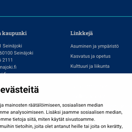
n kaupunki
Linkkejä
1 Seinäjoki
Asuminen ja ympäristö
 60100 Seinäjoki
Kasvatus ja opetus
6 2111
Kulttuuri ja liikunta
ajoki.fi
i.fi
Hallinto
imi@seinajoki.fi
evästeitä
Työ ja yrittäminen
je
Osallistu ja asioi
a mainosten räätälöimiseen, sosiaalisen median
Näytä omat evästeasetuksen
mme analysoimiseen. Lisäksi jaamme sosiaalisen median,
mme tietoja siitä, miten käytät sivustoamme.
in tietoihin, joita olet antanut heille tai joita on kerätty,