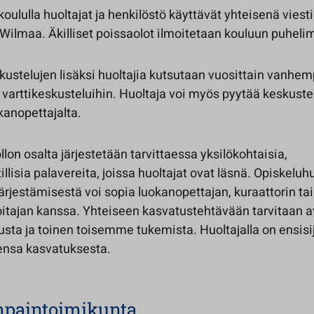
koululla huoltajat ja henkilöstö käyttävät yhteisenä vies
Wilmaa. Äkilliset poissaolot ilmoitetaan kouluun puhelim
kustelujen lisäksi huoltajia kutsutaan vuosittain vanhem
 varttikeskusteluihin. Huoltaja voi myös pyytää keskust
kanopettajalta.
lon osalta järjestetään tarvittaessa yksilökohtaisia,
isia palavereita, joissa huoltajat ovat läsnä. Opiskeluh
rjestämisestä voi sopia luokanopettajan, kuraattorin tai
itajan kanssa. Yhteiseen kasvatustehtävään tarvitaan a
usta ja toinen toisemme tukemista. Huoltajalla on ensisi
ensa kasvatuksesta.
paintoimikunta