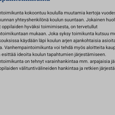
oimikunta kokoontuu koululla muutamia kertoja vuodes
ikunnan yhteyshenkilönä koulun suuntaan. Jokainen huolt
 oppilaiden hyväksi toimimisesta, on tervetullut
toimikuntaan mukaan. Joka syksy toimikunta kutsuu m
ouksissa käydään läpi koulun arjen ajankohtaisia asioita
a. Vanhempaintoimikunta voi tehdä myös aloitteita kau
ja esittää ideoita koulun tapahtumien järjestämiseen.
oimikunta on tehnyt varainhankintaa mm. arpajaisia jä
ppilaiden välituntivälineiden hankintaa ja retkien järjest