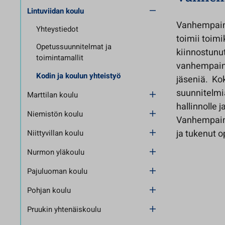
Lintuviidan koulu
Vanhempaint
Yhteystiedot
toimii toim
Opetussuunnitelmat ja
kiinnostunut
toimintamallit
vanhempain
Kodin ja koulun yhteistyö
jäseniä. Kok
suunnitelmi
Marttilan koulu
hallinnolle 
Niemistön koulu
Vanhempaint
ja tukenut o
Niittyvillan koulu
Nurmon yläkoulu
Pajuluoman koulu
Pohjan koulu
Pruukin yhtenäiskoulu