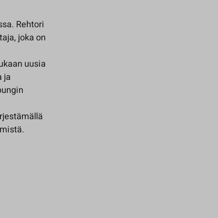
sa. Rehtori
aja, joka on
ukaan uusia
 ja
pungin
rjestämällä
ämistä.