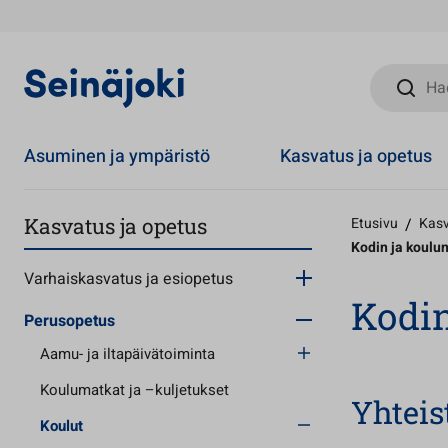
Hae sivust
Asuminen ja ympäristö
Kasvatus ja opetus
Kasvatus ja opetus
Etusivu
/
Kasv
Kodin ja koulun
Varhaiskasvatus ja esiopetus
Kodin
Perusopetus
Aamu- ja iltapäivätoiminta
Koulumatkat ja –kuljetukset
Yhtei
Koulut