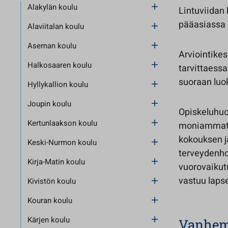
Alakylän koulu
Lintuviidan 
pääasiassa 
Alaviitalan koulu
Aseman koulu
Arviointikes
Halkosaaren koulu
tarvittaessa
suoraan luo
Hyllykallion koulu
Joupin koulu
Opiskeluhuol
Kertunlaakson koulu
moniammatill
kokouksen jä
Keski-Nurmon koulu
terveydenho
Kirja-Matin koulu
vuorovaikut
vastuu laps
Kivistön koulu
Kouran koulu
Kärjen koulu
Vanhem