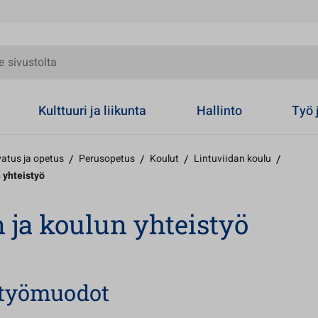
olta
Kulttuuri ja liikunta
Hallinto
Työ 
atus ja opetus
/
Perusopetus
/
Koulut
/
Lintuviidan koulu
/
 yhteistyö
 ja koulun yhteistyö
styömuodot