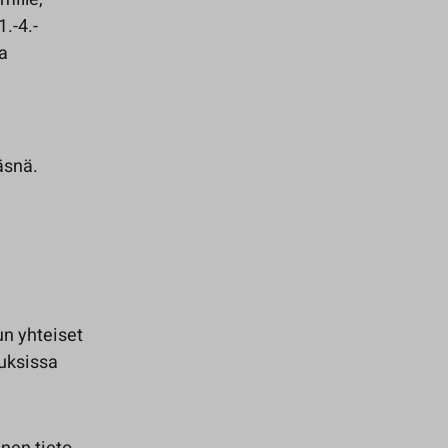
.-4.-
a
äsnä.
un yhteiset
auksissa