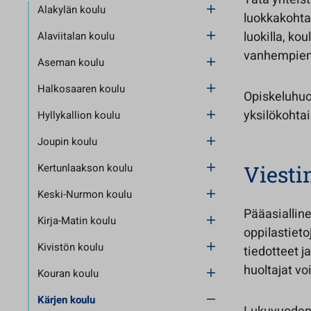
Alakylän koulu
luokkakohtai
luokilla, ko
Alaviitalan koulu
vanhempien 
Aseman koulu
Halkosaaren koulu
Opiskeluhuol
yksilökohtai
Hyllykallion koulu
Joupin koulu
Kertunlaakson koulu
Viesti
Keski-Nurmon koulu
Pääasialline
Kirja-Matin koulu
oppilastieto
Kivistön koulu
tiedotteet j
huoltajat v
Kouran koulu
Kärjen koulu