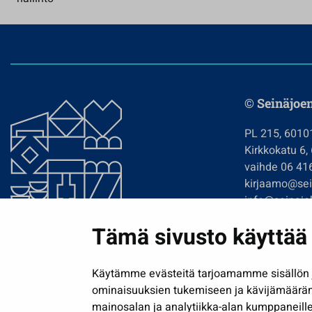
© Seinäjoe
PL 215, 6010
Kirkkokatu 6,
vaihde 06 41
kirjaamo@sein
info@seinajok
etunimi.sukun
Tämä sivusto käyttää 
Tilaa uutiskir
Käytämme evästeitä tarjoamamme sisällön j
ominaisuuksien tukemiseen ja kävijämäärä
mainosalan ja analytiikka-alan kumppaneille