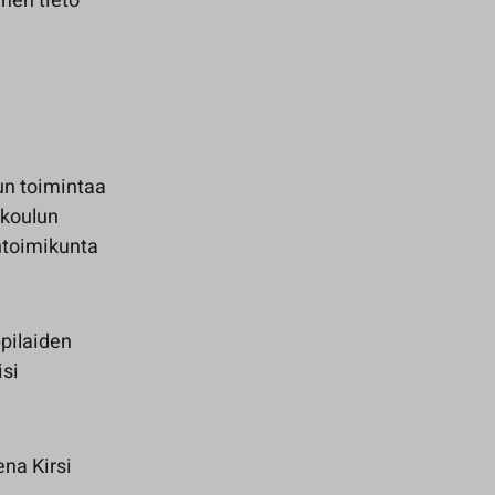
inen tieto
un toimintaa
 koulun
intoimikunta
pilaiden
isi
na Kirsi