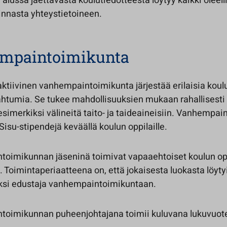
lussa jaettavasta koulutiedotteesta löytyy kaikki oleell
innasta yhteystietoineen.
mpaintoimikunta
tiivinen vanhempaintoimikunta järjestää erilaisia koul
ahtumia. Se tukee mahdollisuuksien mukaan rahallisesti
esimerkiksi välineitä taito- ja taideaineisiin. Vanhempa
isu-stipendejä keväällä koulun oppilaille.
oimikunnan jäseninä toimivat vapaaehtoiset koulun op
Toimintaperiaatteena on, että jokaisesta luokasta löyty
ksi edustaja vanhempaintoimikuntaan.
oimikunnan puheenjohtajana toimii kuluvana lukuvuote