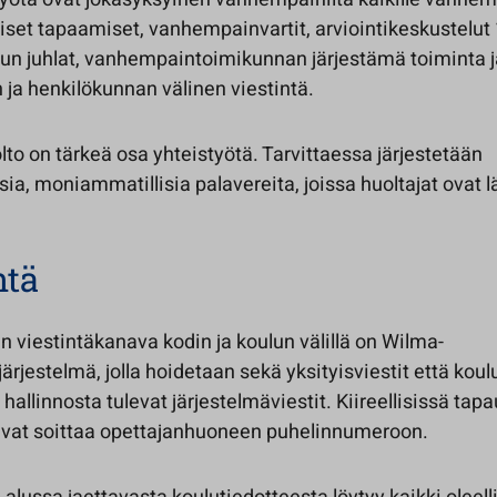
set tapaamiset, vanhempainvartit, arviointikeskustelut 1
ulun juhlat, vanhempaintoimikunnan järjestämä toiminta j
ja henkilökunnan välinen viestintä.
to on tärkeä osa yhteistyötä. Tarvittaessa järjestetään
sia, moniammatillisia palavereita, joissa huoltajat ovat l
ntä
n viestintäkanava kodin ja koulun välillä on Wilma-
järjestelmä, jolla hoidetaan sekä yksityisviestit että koul
a hallinnosta tulevat järjestelmäviestit. Kiireellisissä tap
oivat soittaa opettajanhuoneen puhelinnumeroon.