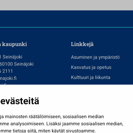
n kaupunki
Linkkejä
1 Seinäjoki
Asuminen ja ympäristö
 60100 Seinäjoki
Kasvatus ja opetus
6 2111
Kulttuuri ja liikunta
ajoki.fi
i.fi
Hallinto
imi@seinajoki.fi
evästeitä
Työ ja yrittäminen
je
Osallistu ja asioi
a mainosten räätälöimiseen, sosiaalisen median
Näytä omat evästeasetuksen
mme analysoimiseen. Lisäksi jaamme sosiaalisen median,
mme tietoja siitä, miten käytät sivustoamme.