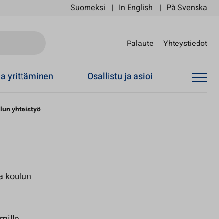
Suomeksi
In English
På Svenska
Sii
Palaute
Yhteystiedot
ja yrittäminen
Osallistu ja asioi
lun yhteistyö
a koulun
mille,