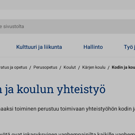
olta
Kulttuuri ja liikunta
Hallinto
Työ 
atus ja opetus
/
Perusopetus
/
Koulut
/
Kärjen koulu
/
Kodin ja kou
 ja koulun yhteistyö
aaksi toiminen perustuu toimivaan yhteistyöhön kodin j
työtä ovat jokasyksyinen vanhempainilta kaikille vanhem