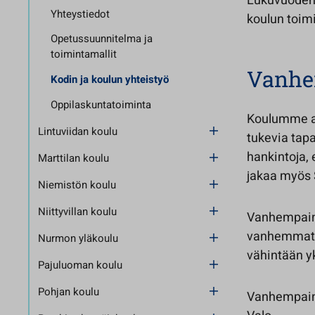
Lukuvuoden a
Yhteystiedot
koulun toim
Opetussuunnitelma ja
toimintamallit
Vanhe
Kodin ja koulun yhteistyö
Oppilaskuntatoiminta
Koulumme ak
Lintuviidan koulu
tukevia tap
hankintoja, 
Marttilan koulu
jakaa myös S
Niemistön koulu
Niittyvillan koulu
Vanhempaint
vanhemmat. 
Nurmon yläkoulu
vähintään y
Pajuluoman koulu
Pohjan koulu
Vanhempaint