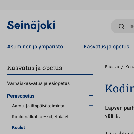
Hae sivust
Asuminen ja ympäristö
Kasvatus ja opetus
Kasvatus ja opetus
Etusivu
/
Kasv
Varhaiskasvatus ja esiopetus
Kodin
Perusopetus
Aamu- ja iltapäivätoiminta
Lapsen parh
välillä.
Koulumatkat ja –kuljetukset
Koulut
Tätä yhteis