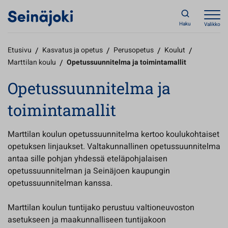
Haku
Valikko
Etusivu
/
Kasvatus ja opetus
/
Perusopetus
/
Koulut
/
Marttilan koulu
/
Opetussuunnitelma ja toimintamallit
Opetussuunnitelma ja
toimintamallit
Marttilan koulun opetussuunnitelma kertoo koulukohtaiset
opetuksen linjaukset. Valtakunnallinen opetussuunnitelma
antaa sille pohjan yhdessä eteläpohjalaisen
opetussuunnitelman ja Seinäjoen kaupungin
opetussuunnitelman kanssa.
Marttilan koulun tuntijako perustuu valtioneuvoston
asetukseen ja maakunnalliseen tuntijakoon