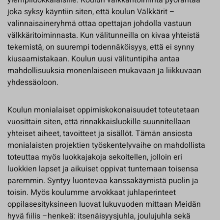
ylempiluokkalaisille. Koulun välkkäritoiminta pyörähtää
joka syksy käyntiin siten, että koulun Välkkärit –
valinnaisaineryhmä ottaa opettajan johdolla vastuun
välkkäritoiminnasta. Kun välitunneilla on kivaa yhteistä
tekemistä, on suurempi todennäköisyys, että ei synny
kiusaamistakaan. Koulun uusi välituntipiha antaa
mahdollisuuksia monenlaiseen mukavaan ja liikkuvaan
yhdessäoloon.
Koulun monialaiset oppimiskokonaisuudet toteutetaan
vuosittain siten, että rinnakkaisluokille suunnitellaan
yhteiset aiheet, tavoitteet ja sisällöt. Tämän ansiosta
monialaisten projektien työskentelyvaihe on mahdollista
toteuttaa myös luokkajakoja sekoitellen, jolloin eri
luokkien lapset ja aikuiset oppivat tuntemaan toisensa
paremmin. Syntyy luontevaa kanssakäymistä puolin ja
toisin. Myös koulumme arvokkaat juhlaperinteet
oppilasesityksineen luovat lukuvuoden mittaan Meidän
hyvä fiilis –henkeä: itsenäisyysjuhla, joulujuhla sekä