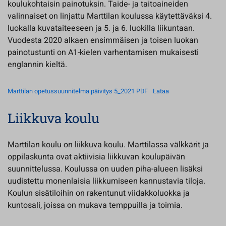
koulukohtaisin painotuksin. Taide- ja taitoaineiden
valinnaiset on linjattu Marttilan koulussa käytettäväksi 4.
luokalla kuvataiteeseen ja 5. ja 6. luokilla liikuntaan.
Vuodesta 2020 alkaen ensimmäisen ja toisen luokan
painotustunti on A1-kielen varhentamisen mukaisesti
englannin kieltä.
Marttilan opetussuunnitelma päivitys 5_2021 PDF
Lataa
Liikkuva koulu
Marttilan koulu on liikkuva koulu. Marttilassa välkkärit ja
oppilaskunta ovat aktiivisia liikkuvan koulupäivän
suunnittelussa. Koulussa on uuden piha-alueen lisäksi
uudistettu monenlaisia liikkumiseen kannustavia tiloja.
Koulun sisätiloihin on rakentunut viidakkoluokka ja
kuntosali, joissa on mukava temppuilla ja toimia.