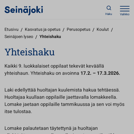
Haku
Valikko
Etusivu
/
Kasvatus ja opetus
/
Perusopetus
/
Koulut
/
Seinäjoen lyseo
/
Yhteishaku
Yhteishaku
Kaikki 9. luokkalaiset oppilaat tekevät keväällä
yhteishaun. Yhteishaku on avoinna
17.2. – 17.3.2026.
Laki edellyttää huoltajan kuulemista hakua tehtäessä.
Huoltajaa kuullaan oppilaille jaettavalla lomakkeella.
Lomake jaetaan oppilaille tammikuussa ja sen voi myös
itse tulostaa.
Lomake palautetaan täytettynä ja huoltajan