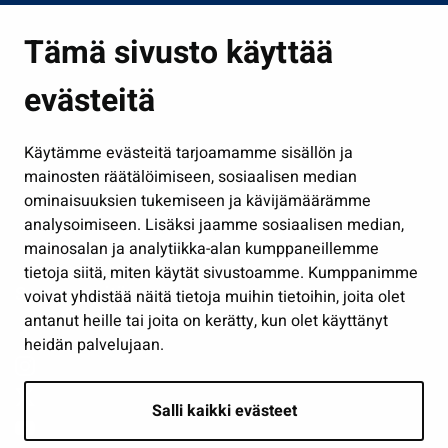
Asuminen ja ympäristö
Tämä sivusto käyttää
Kasvatus ja opetus
evästeitä
Kulttuuri ja liikunta
Hallinto
Käytämme evästeitä tarjoamamme sisällön ja
Työ ja yrittäminen
mainosten räätälöimiseen, sosiaalisen median
Osallistu ja asioi
ominaisuuksien tukemiseen ja kävijämäärämme
analysoimiseen. Lisäksi jaamme sosiaalisen median,
Näytä omat evästeasetukseni
mainosalan ja analytiikka-alan kumppaneillemme
tietoja siitä, miten käytät sivustoamme. Kumppanimme
Seuraa meitä
voivat yhdistää näitä tietoja muihin tietoihin, joita olet
antanut heille tai joita on kerätty, kun olet käyttänyt
heidän palvelujaan.
Salli kaikki evästeet