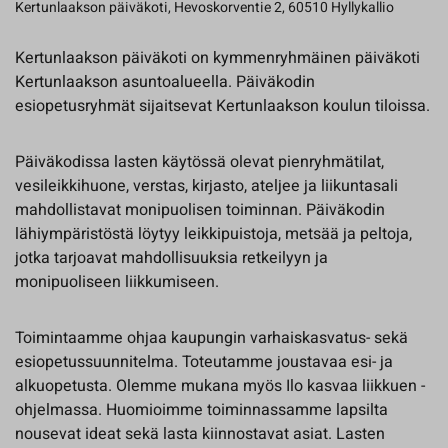
Kertunlaakson päiväkoti, Hevoskorventie 2, 60510 Hyllykallio
Kertunlaakson päiväkoti on kymmenryhmäinen päiväkoti
Kertunlaakson asuntoalueella. Päiväkodin
esiopetusryhmät sijaitsevat Kertunlaakson koulun tiloissa.
Päiväkodissa lasten käytössä olevat pienryhmätilat,
vesileikkihuone, verstas, kirjasto, ateljee ja liikuntasali
mahdollistavat monipuolisen toiminnan. Päiväkodin
lähiympäristöstä löytyy leikkipuistoja, metsää ja peltoja,
jotka tarjoavat mahdollisuuksia retkeilyyn ja
monipuoliseen liikkumiseen.
Toimintaamme ohjaa kaupungin varhaiskasvatus- sekä
esiopetussuunnitelma. Toteutamme joustavaa esi- ja
alkuopetusta. Olemme mukana myös Ilo kasvaa liikkuen -
ohjelmassa. Huomioimme toiminnassamme lapsilta
nousevat ideat sekä lasta kiinnostavat asiat. Lasten