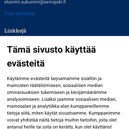
etunimi.sukunimi@seinajoki.fi
Tilaa uutiskirje
Linkkejä
Asuminen ja ympäristö
Tämä sivusto käyttää
Kasvatus ja opetus
evästeitä
Kulttuuri ja liikunta
Hallinto
Käytämme evästeitä tarjoamamme sisällön ja
Työ ja yrittäminen
mainosten räätälöimiseen, sosiaalisen median
ominaisuuksien tukemiseen ja kävijämäärämme
Osallistu ja asioi
analysoimiseen. Lisäksi jaamme sosiaalisen median,
Näytä omat evästeasetukseni
mainosalan ja analytiikka-alan kumppaneillemme
tietoja siitä, miten käytät sivustoamme. Kumppanimme
Seuraa meitä
voivat yhdistää näitä tietoja muihin tietoihin, joita olet
antanut heille tai joita on kerätty, kun olet käyttänyt