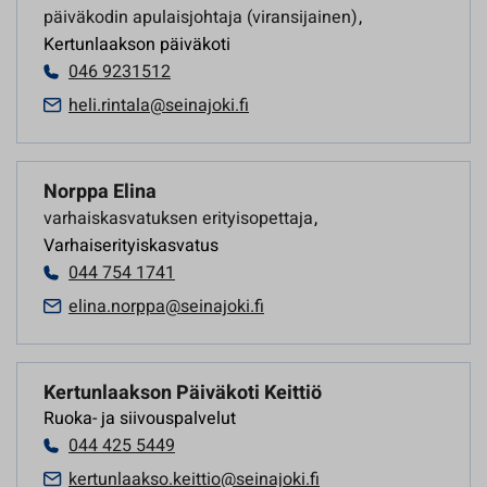
päiväkodin apulaisjohtaja (viransijainen)
,
Kertunlaakson päiväkoti
046 9231512
heli.rintala@seinajoki.fi
Norppa Elina
varhaiskasvatuksen erityisopettaja
,
Varhaiserityiskasvatus
044 754 1741
elina.norppa@seinajoki.fi
Kertunlaakson Päiväkoti Keittiö
Ruoka- ja siivouspalvelut
044 425 5449
kertunlaakso.keittio@seinajoki.fi