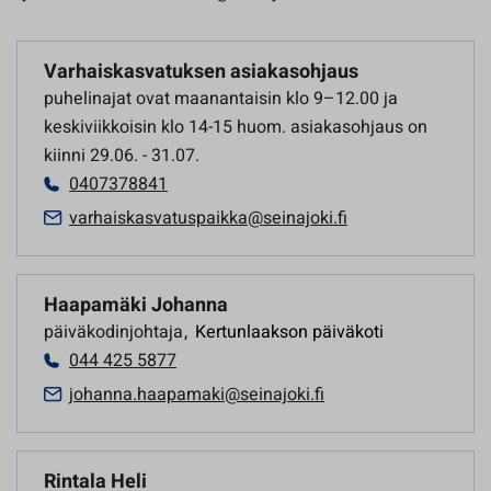
Varhaiskasvatuksen asiakasohjaus
puhelinajat ovat maanantaisin klo 9–12.00 ja
keskiviikkoisin klo 14-15 huom. asiakasohjaus on
kiinni 29.06. - 31.07.
0407378841
varhaiskasvatuspaikka@seinajoki.fi
Haapamäki Johanna
päiväkodinjohtaja
,
Kertunlaakson päiväkoti
044 425 5877
johanna.haapamaki@seinajoki.fi
Rintala Heli