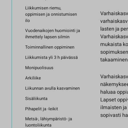
Liikkumisen riemu,
Varhaiskasv
oppimisen ja onnistumisen
ilo
varhaiskasva
lasten ja p
Vuodenaikojen huomiointi ja
Varhaiskasv
ihmettely lapsen silmin
mukaista ko
Toiminnallinen oppiminen
sopimuksen t
Liikkumista yli 3 h päivässä
takaaminen k
Monipuolisuus
Varhaiskasv
Arkiliike
näkemykseen
Liikunnan avulla kasvaminen
haluaa oppia
Sisäliikunta
Lapset oppiv
ilmaisten ja
Pihapelit ja -leikit
sopivasti h
Metsä-, lähiympäristö- ja
luontoliikunta