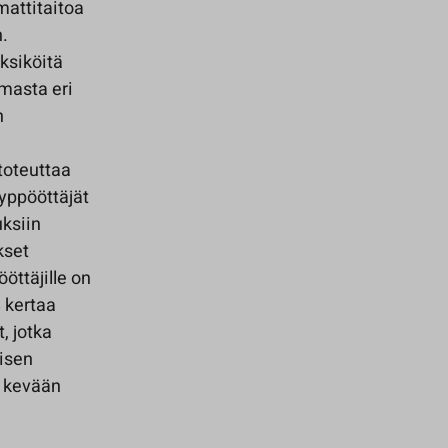
mattitaitoa
n.
ksiköitä
masta eri
n
toteuttaa
hyppööttäjät
uksiin
kset
ööttäjille on
 kertaa
, jotka
isen
n kevään