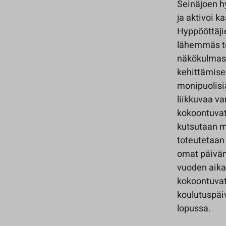
Seinäjoen h
ja aktivoi k
Hyppööttäji
lähemmäs to
näkökulmast
kehittämise
monipuolisia
liikkuvaa va
kokoontuvat 
kutsutaan m
toteutetaan 
omat päivän
vuoden aika
kokoontuvat
koulutuspäi
lopussa.