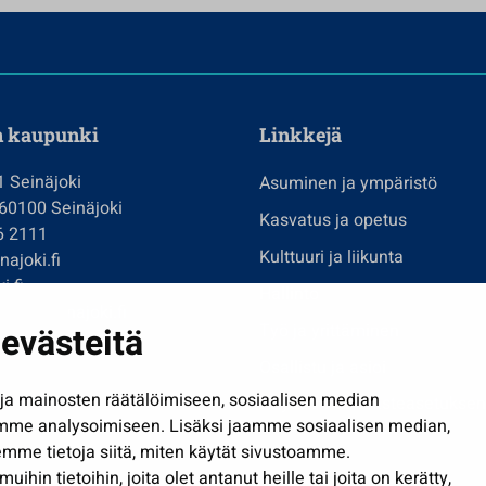
n kaupunki
Linkkejä
1 Seinäjoki
Asuminen ja ympäristö
 60100 Seinäjoki
Kasvatus ja opetus
6 2111
Kulttuuri ja liikunta
ajoki.fi
i.fi
Hallinto
imi@seinajoki.fi
evästeitä
Työ ja yrittäminen
je
Osallistu ja asioi
a mainosten räätälöimiseen, sosiaalisen median
Näytä omat evästeasetuksen
mme analysoimiseen. Lisäksi jaamme sosiaalisen median,
mme tietoja siitä, miten käytät sivustoamme.
in tietoihin, joita olet antanut heille tai joita on kerätty,