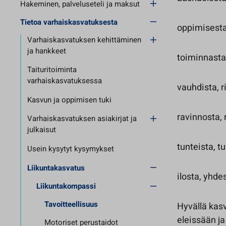
Hakeminen, palveluseteli ja maksut
Tietoa varhaiskasvatuksesta
oppimisesta
Varhaiskasvatuksen kehittäminen
ja hankkeet
toiminnasta,
Taituritoiminta
varhaiskasvatuksessa
vauhdista, 
Kasvun ja oppimisen tuki
ravinnosta,
Varhaiskasvatuksen asiakirjat ja
julkaisut
tunteista, tu
Usein kysytyt kysymykset
Liikuntakasvatus
ilosta, yhde
Liikuntakompassi
Tavoitteellisuus
Hyvällä kasv
eleissään j
Motoriset perustaidot