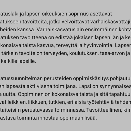
atuslaki ja lapsen oikeuksien sopimus asettavat
tukseen tavoitteita, jotka velvoittavat varhaiskasvattaj
erheiden kanssa. Varhaiskasvatuslain ensimmäinen kohta
atuksen tavoitteena on edistää jokaisen lapsen iän ja k
konaisvaltaista kasvua, terveyttä ja hyvinvointia. Lapse
ärkein tavoite on terveyden, koulutuksen, tasa-arvon ja
aikille lapsille.
atussuunnitelman perusteiden oppimiskäsitys pohjautu
 lapsesta aktiivisena toimijana. Lapsi on synnynnäisesti
 uutta. Oppiminen on kokonaisvaltaista ja sitä tapahtuu 
at leikkien, liikkuen, tutkien, erilaisia työtehtäviä tehde
 taiteisiin perustuvassa toiminnassa. Tavoitteellinen, kii
aastava toiminta innostaa oppimaan lisää.