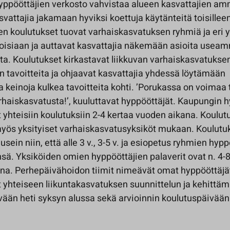
yppööttäjien verkosto vahvistaa alueen kasvattajien am
asvattajia jakamaan hyviksi koettuja käytänteitä toisillee
en koulutukset tuovat varhaiskasvatuksen ryhmiä ja eri y
isiaan ja auttavat kasvattajia näkemään asioita useam
a. Koulutukset kirkastavat liikkuvan varhaiskasvatukse
n tavoitteita ja ohjaavat kasvattajia yhdessä löytämään
 keinoja kulkea tavoitteita kohti. ’Porukassa on voimaa 
rhaiskasvatusta!’, kuuluttavat hyppööttäjät. Kaupungin 
yhteisiin koulutuksiin 2-4 kertaa vuoden aikana. Koulut
yös yksityiset varhaiskasvatusyksiköt mukaan. Koulutu
usein niin, että alle 3 v., 3-5 v. ja esiopetus ryhmien hypp
sä. Yksiköiden omien hyppööttäjien palaverit ovat n. 4-8
na. Perhepäivähoidon tiimit nimeävät omat hyppööttäjät
 yhteiseen liikuntakasvatuksen suunnittelun ja kehittäm
vään heti syksyn alussa sekä arvioinnin koulutuspäivää