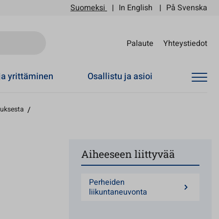
Suomeksi
In English
På Svenska
Sii
Palaute
Yhteystiedot
ja yrittäminen
Osallistu ja asioi
tuksesta
/
Aiheeseen liittyvää
Perheiden
liikuntaneuvonta