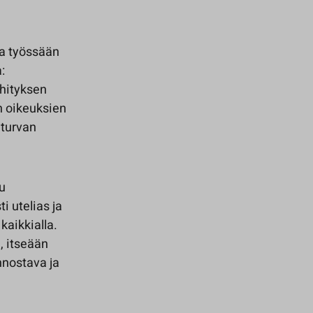
ia työssään
:
ehityksen
n oikeuksien
 turvan
u
 utelias ja
kaikkialla.
n, itseään
nnostava ja