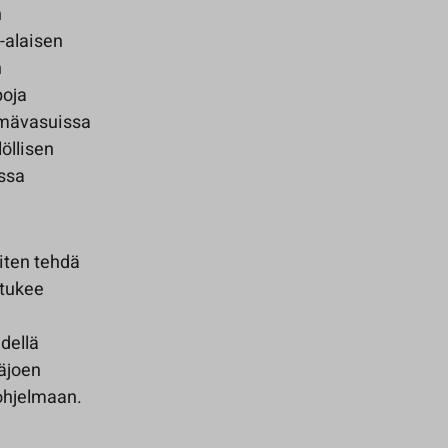
n
-alaisen
n
poja
hmävasuissa
öllisen
essa
iten tehdä
 tukee
dellä
näjoen
ohjelmaan.