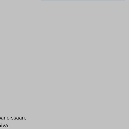
 sanoissaan,
äivä.