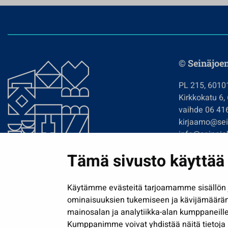
© Seinäjoe
PL 215, 6010
Kirkkokatu 6,
vaihde 06 41
kirjaamo@sein
info@seinajok
etunimi.sukun
Tämä sivusto käyttää 
Tilaa uutiskir
Käytämme evästeitä tarjoamamme sisällön j
ominaisuuksien tukemiseen ja kävijämäärä
mainosalan ja analytiikka-alan kumppaneille
Kumppanimme voivat yhdistää näitä tietoja muih