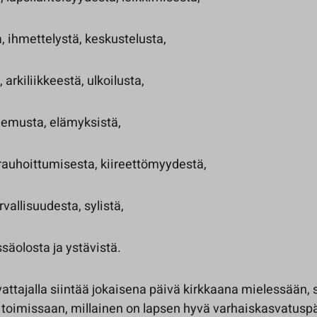
, ihmettelystä, keskustelusta,
 arkiliikkeestä, ulkoilusta,
riemusta, elämyksistä,
 rauhoittumisesta, kiireettömyydestä,
rvallisuudesta, sylistä,
ssäolosta ja ystävistä.
attajalla siintää jokaisena päivä kirkkaana mielessään,
a toimissaan, millainen on lapsen hyvä varhaiskasvatusp