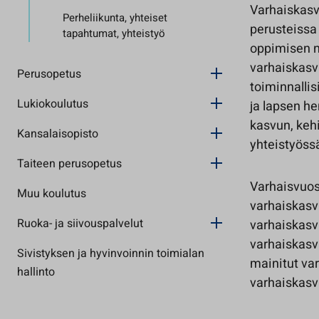
Varhaiskasv
Perheliikunta, yhteiset
perusteissa
tapahtumat, yhteistyö
oppimisen n
varhaiskasva
Perusopetus
toiminnalli
Lukiokoulutus
ja lapsen he
kasvun, keh
Kansalaisopisto
yhteistyöss
Taiteen perusopetus
Varhaisvuos
Muu koulutus
varhaiskasv
Ruoka- ja siivouspalvelut
varhaiskasva
varhaiskasv
Sivistyksen ja hyvinvoinnin toimialan
mainitut va
hallinto
varhaiskasv