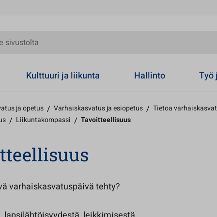
olta
Kulttuuri ja liikunta
Hallinto
Työ 
atus ja opetus
/
Varhaiskasvatus ja esiopetus
/
Tietoa varhaiskasva
us
/
Liikuntakompassi
/
Tavoitteellisuus
tteellisuus
vä varhaiskasvatuspäivä tehty?
 lapsilähtöisyydestä, leikkimisestä,