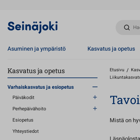
Hae sivust
Asuminen ja ympäristö
Kasvatus ja opetus
Kasvatus ja opetus
Etusivu
/
Kasv
Liikuntakasvat
Varhaiskasvatus ja esiopetus
Tavoi
Päiväkodit
Perhepäivähoito
Mistä on hy
Esiopetus
Yhteystiedot
Läsnäolosta,