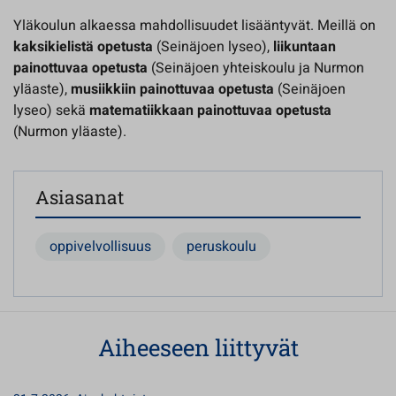
Yläkoulun alkaessa mahdollisuudet lisääntyvät. Meillä on
kaksikielistä opetusta
(Seinäjoen lyseo),
liikuntaan
painottuvaa opetusta
(Seinäjoen yhteiskoulu ja Nurmon
yläaste),
musiikkiin painottuvaa opetusta
(Seinäjoen
lyseo) sekä
matematiikkaan painottuvaa opetusta
(Nurmon yläaste).
Asiasanat
oppivelvollisuus
peruskoulu
Aiheeseen liittyvät