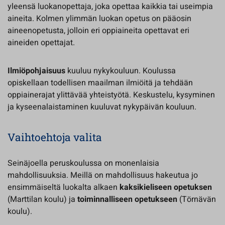
yleensä luokanopettaja, joka opettaa kaikkia tai useimpia
aineita. Kolmen ylimmän luokan opetus on pääosin
aineenopetusta, jolloin eri oppiaineita opettavat eri
aineiden opettajat.
Ilmiöpohjaisuus
kuuluu nykykouluun. Koulussa
opiskellaan todellisen maailman ilmiöitä ja tehdään
oppiainerajat ylittävää yhteistyötä. Keskustelu, kysyminen
ja kyseenalaistaminen kuuluvat nykypäivän kouluun.
Vaihtoehtoja valita
Seinäjoella peruskoulussa on monenlaisia
mahdollisuuksia. Meillä on mahdollisuus hakeutua jo
ensimmäiseltä luokalta alkaen
kaksikieliseen opetuksen
(Marttilan koulu) ja
toiminnalliseen opetukseen
(Törnävän
koulu).