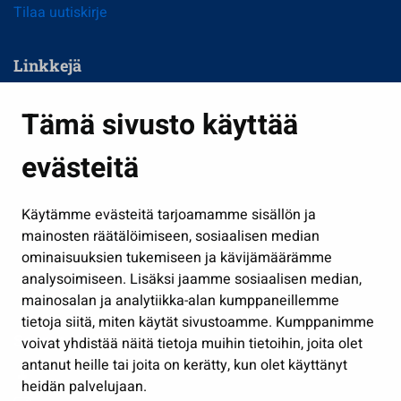
Tilaa uutiskirje
Linkkejä
Asuminen ja ympäristö
Tämä sivusto käyttää
Kasvatus ja opetus
evästeitä
Kulttuuri ja liikunta
Hallinto
Käytämme evästeitä tarjoamamme sisällön ja
Työ ja yrittäminen
mainosten räätälöimiseen, sosiaalisen median
Osallistu ja asioi
ominaisuuksien tukemiseen ja kävijämäärämme
analysoimiseen. Lisäksi jaamme sosiaalisen median,
Näytä omat evästeasetukseni
mainosalan ja analytiikka-alan kumppaneillemme
tietoja siitä, miten käytät sivustoamme. Kumppanimme
Seuraa meitä
voivat yhdistää näitä tietoja muihin tietoihin, joita olet
antanut heille tai joita on kerätty, kun olet käyttänyt
heidän palvelujaan.