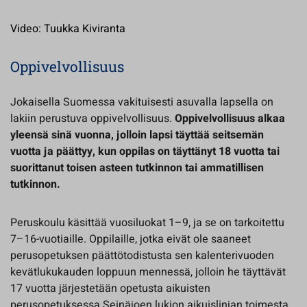
Video: Tuukka Kiviranta
Oppivelvollisuus
Jokaisella Suomessa vakituisesti asuvalla lapsella on
lakiin perustuva oppivelvollisuus.
Oppivelvollisuus alkaa
yleensä sinä vuonna, jolloin lapsi täyttää seitsemän
vuotta ja päättyy, kun oppilas on täyttänyt 18 vuotta tai
suorittanut toisen asteen tutkinnon tai ammatillisen
tutkinnon.
Peruskoulu käsittää vuosiluokat 1–9, ja se on tarkoitettu
7–16-vuotiaille. Oppilaille, jotka eivät ole saaneet
perusopetuksen päättötodistusta sen kalenterivuoden
kevätlukukauden loppuun mennessä, jolloin he täyttävät
17 vuotta järjestetään opetusta aikuisten
perusopetuksessa Seinäjoen lukion aikuislinjan toimesta.