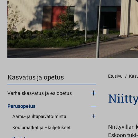
Kasvatus ja opetus
Etusivu
/
Kasv
Varhaiskasvatus ja esiopetus
Niitt
Perusopetus
Aamu- ja iltapäivätoiminta
Niittyvillan
Koulumatkat ja –kuljetukset
Eskoon tuki-