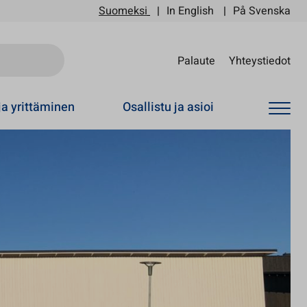
Suomeksi
In English
På Svenska
Sii
Palaute
Yhteystiedot
ja yrittäminen
Osallistu ja asioi