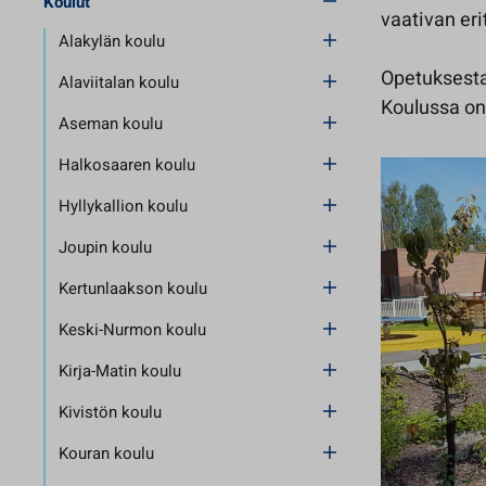
Koulut
vaativan er
Alakylän koulu
Opetuksesta
Alaviitalan koulu
Koulussa on 
Aseman koulu
Halkosaaren koulu
Hyllykallion koulu
Joupin koulu
Kertunlaakson koulu
Keski-Nurmon koulu
Kirja-Matin koulu
Kivistön koulu
Kouran koulu