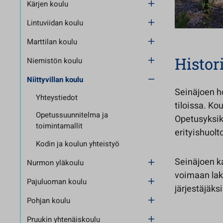
Kärjen koulu
Lintuviidan koulu
Marttilan koulu
Histor
Niemistön koulu
Niittyvillan koulu
Seinäjoen h
Yhteystiedot
tiloissa. Ko
Opetussuunnitelma ja
Opetusyksikö
toimintamallit
erityishuolt
Kodin ja koulun yhteistyö
Seinäjoen ka
Nurmon yläkoulu
voimaan laki
Pajuluoman koulu
järjestäjäks
Pohjan koulu
Pruukin yhtenäiskoulu