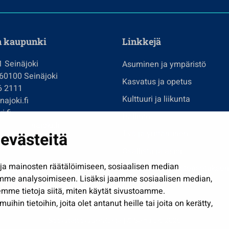
n kaupunki
Linkkejä
1 Seinäjoki
Asuminen ja ympäristö
 60100 Seinäjoki
Kasvatus ja opetus
6 2111
Kulttuuri ja liikunta
ajoki.fi
i.fi
Hallinto
imi@seinajoki.fi
evästeitä
Työ ja yrittäminen
je
Osallistu ja asioi
a mainosten räätälöimiseen, sosiaalisen median
Näytä omat evästeasetuksen
mme analysoimiseen. Lisäksi jaamme sosiaalisen median,
mme tietoja siitä, miten käytät sivustoamme.
in tietoihin, joita olet antanut heille tai joita on kerätty,
Saavutettavuusseloste
| © Seinäjoki 2026