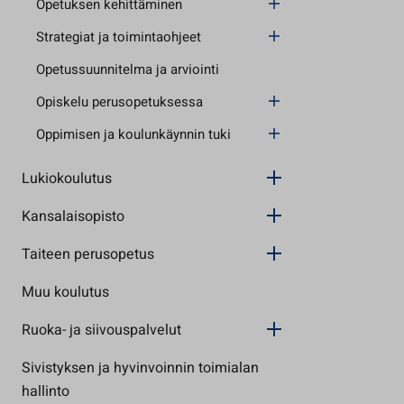
Opetuksen kehittäminen
Strategiat ja toimintaohjeet
Opetussuunnitelma ja arviointi
Opiskelu perusopetuksessa
Oppimisen ja koulunkäynnin tuki
Lukiokoulutus
Kansalaisopisto
Taiteen perusopetus
Muu koulutus
Ruoka- ja siivouspalvelut
Sivistyksen ja hyvinvoinnin toimialan
hallinto