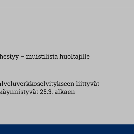
estyy – muistilista huoltajille
lveluverkkoselvitykseen liittyvät
käynnistyvät 25.3. alkaen