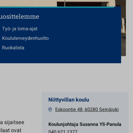
uosittelemme
Työ- ja loma-ajat
Kouluterveydenhuolto
Ruokalista
Niittyvillan koulu
Eskoontie 48, 60280 Seinäjoki
a sijaitsee
Koulunjohtaja Susanna Yli-Panula
ilaat ovat
040 621 1377