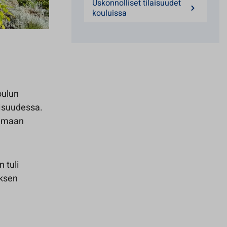
Uskonnolliset tilaisuudet
kouluissa
oulun
aisuudessa.
anmaan
 tuli
uksen