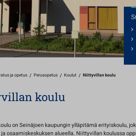
S
atus ja opetus
/
Perusopetus
/
Koulut
/
Niittyvillan koulu
yvillan koulu
 koulu on Seinäjoen kaupungin ylläpitämä erityiskoulu, jok
 ja osaamiskeskuksen alueella. Niittyvillan koulussa opp