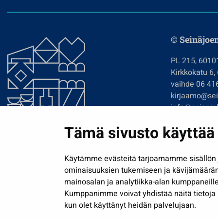
© Seinäjoe
PL 215, 6010
Kirkkokatu 6,
vaihde 06 41
kirjaamo@sein
info@seinajok
etunimi.sukun
Tämä sivusto käyttää 
Tilaa uutiskir
Käytämme evästeitä tarjoamamme sisällön j
ominaisuuksien tukemiseen ja kävijämäärä
mainosalan ja analytiikka-alan kumppaneille
Kumppanimme voivat yhdistää näitä tietoja muih
kun olet käyttänyt heidän palvelujaan.