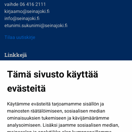
vaihde 06 416 2111
kirjaamo@seinajoki.fi
info@seinajoki.fi
etunimi.sukunimi@seinajoki.fi
Tilaa uutiskirje
Linkkejä
Asuminen ja ympäristö
Tämä sivusto käyttää
Kasvatus ja opetus
evästeitä
Kulttuuri ja liikunta
Hallinto
Käytämme evästeitä tarjoamamme sisällön ja
Työ ja yrittäminen
mainosten räätälöimiseen, sosiaalisen median
Osallistu ja asioi
ominaisuuksien tukemiseen ja kävijämäärämme
analysoimiseen. Lisäksi jaamme sosiaalisen median,
Näytä omat evästeasetukseni