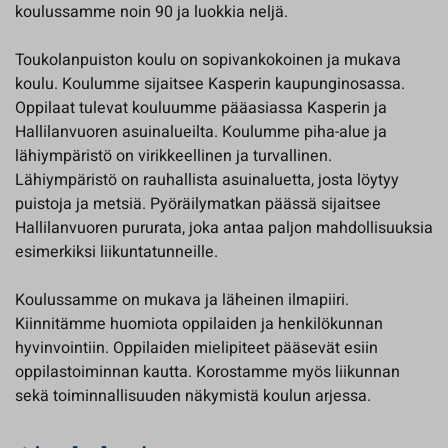
koulussamme noin 90 ja luokkia neljä.
Toukolanpuiston koulu on sopivankokoinen ja mukava
koulu. Koulumme sijaitsee Kasperin kaupunginosassa.
Oppilaat tulevat kouluumme pääasiassa Kasperin ja
Hallilanvuoren asuinalueilta. Koulumme piha-alue ja
lähiympäristö on virikkeellinen ja turvallinen.
Lähiympäristö on rauhallista asuinaluetta, josta löytyy
puistoja ja metsiä. Pyöräilymatkan päässä sijaitsee
Hallilanvuoren pururata, joka antaa paljon mahdollisuuksia
esimerkiksi liikuntatunneille.
Koulussamme on mukava ja läheinen ilmapiiri.
Kiinnitämme huomiota oppilaiden ja henkilökunnan
hyvinvointiin. Oppilaiden mielipiteet pääsevät esiin
oppilastoiminnan kautta. Korostamme myös liikunnan
sekä toiminnallisuuden näkymistä koulun arjessa.