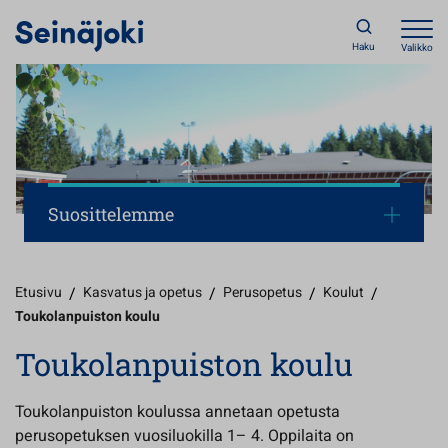
Haku
Valikko
Suosittelemme
Etusivu
/
Kasvatus ja opetus
/
Perusopetus
/
Koulut
/
Toukolanpuiston koulu
Toukolanpuiston koulu
Toukolanpuiston koulussa annetaan opetusta
perusopetuksen vuosiluokilla 1– 4. Oppilaita on