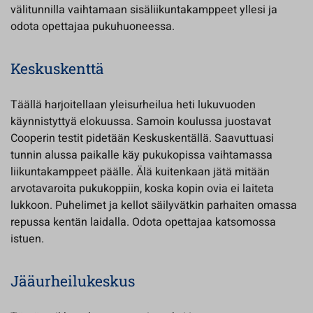
välitunnilla vaihtamaan sisäliikuntakamppeet yllesi ja
odota opettajaa pukuhuoneessa.
Keskuskenttä
Täällä harjoitellaan yleisurheilua heti lukuvuoden
käynnistyttyä elokuussa. Samoin koulussa juostavat
Cooperin testit pidetään Keskuskentällä. Saavuttuasi
tunnin alussa paikalle käy pukukopissa vaihtamassa
liikuntakamppeet päälle. Älä kuitenkaan jätä mitään
arvotavaroita pukukoppiin, koska kopin ovia ei laiteta
lukkoon. Puhelimet ja kellot säilyvätkin parhaiten omassa
repussa kentän laidalla. Odota opettajaa katsomossa
istuen.
Jääurheilukeskus