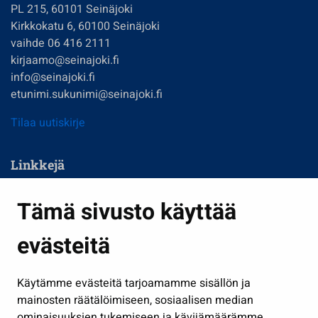
PL 215, 60101 Seinäjoki
Kirkkokatu 6, 60100 Seinäjoki
vaihde 06 416 2111
kirjaamo@seinajoki.fi
info@seinajoki.fi
etunimi.sukunimi@seinajoki.fi
Tilaa uutiskirje
Linkkejä
Asuminen ja ympäristö
Tämä sivusto käyttää
Kasvatus ja opetus
evästeitä
Kulttuuri ja liikunta
Hallinto
Käytämme evästeitä tarjoamamme sisällön ja
Työ ja yrittäminen
mainosten räätälöimiseen, sosiaalisen median
Osallistu ja asioi
ominaisuuksien tukemiseen ja kävijämäärämme