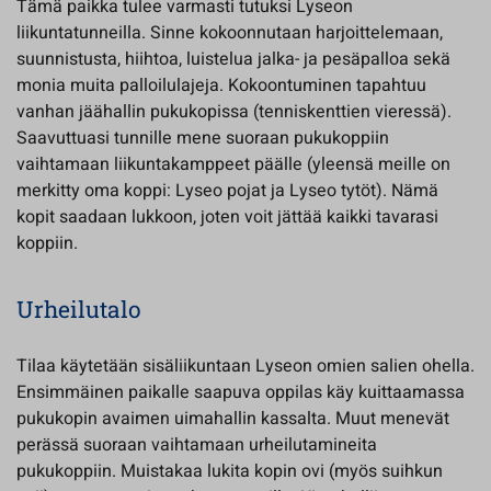
Tämä paikka tulee varmasti tutuksi Lyseon
liikuntatunneilla. Sinne kokoonnutaan harjoittelemaan,
suunnistusta, hiihtoa, luistelua jalka- ja pesäpalloa sekä
monia muita palloilulajeja. Kokoontuminen tapahtuu
vanhan jäähallin pukukopissa (tenniskenttien vieressä).
Saavuttuasi tunnille mene suoraan pukukoppiin
vaihtamaan liikuntakamppeet päälle (yleensä meille on
merkitty oma koppi: Lyseo pojat ja Lyseo tytöt). Nämä
kopit saadaan lukkoon, joten voit jättää kaikki tavarasi
koppiin.
Urheilutalo
Tilaa käytetään sisäliikuntaan Lyseon omien salien ohella.
Ensimmäinen paikalle saapuva oppilas käy kuittaamassa
pukukopin avaimen uimahallin kassalta. Muut menevät
perässä suoraan vaihtamaan urheilutamineita
pukukoppiin. Muistakaa lukita kopin ovi (myös suihkun