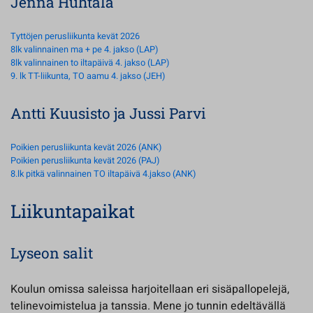
Jenna Huhtala
Tyttöjen perusliikunta kevät 2026
8lk valinnainen ma + pe 4. jakso (LAP)
8lk valinnainen to iltapäivä 4. jakso (LAP)
9. lk TT-liikunta, TO aamu 4. jakso (JEH)
Antti Kuusisto ja Jussi Parvi
Poikien perusliikunta kevät 2026 (ANK)
Poikien perusliikunta kevät 2026 (PAJ)
8.lk pitkä valinnainen TO iltapäivä 4.jakso (ANK)
Liikuntapaikat
Lyseon salit
Koulun omissa saleissa harjoitellaan eri sisäpallopelejä,
telinevoimistelua ja tanssia. Mene jo tunnin edeltävällä