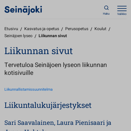
Haku
Valikko
Etusivu
/
Kasvatus ja opetus
/
Perusopetus
/
Koulut
/
Seinäjoen lyseo
/
Liikunnan sivut
Liikunnan sivut
Tervetuloa Seinäjoen lyseon liikunnan
kotisivuille
Liikunnallistamissuunnitelma
Liikuntalukujärjestykset
Sari Saavalainen, Laura Pienisaari ja