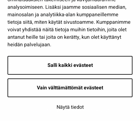
analysoimiseen. Lisäksi jaamme sosiaalisen median,
Näytä omat evästeasetukseni
mainosalan ja analytiikka-alan kumppaneillemme
tietoja siitä, miten käytät sivustoamme. Kumppanimme
Seuraa meitä
voivat yhdistää näitä tietoja muihin tietoihin, joita olet
antanut heille tai joita on kerätty, kun olet käyttänyt
heidän palvelujaan.
Salli kaikki evästeet
Vain välttämättömät evästeet
Näytä tiedot
Saavutettavuusseloste
| © Seinäjoki 2026