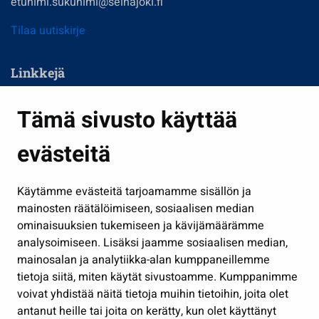
etunimi.sukunimi@seinajoki.fi
Tilaa uutiskirje
Linkkejä
Asuminen ja ympäristö
Tämä sivusto käyttää
Kasvatus ja opetus
evästeitä
Kulttuuri ja liikunta
Hallinto
Käytämme evästeitä tarjoamamme sisällön ja
Työ ja yrittäminen
mainosten räätälöimiseen, sosiaalisen median
Osallistu ja asioi
ominaisuuksien tukemiseen ja kävijämäärämme
analysoimiseen. Lisäksi jaamme sosiaalisen median,
Näytä omat evästeasetukseni
mainosalan ja analytiikka-alan kumppaneillemme
tietoja siitä, miten käytät sivustoamme. Kumppanimme
Seuraa meitä
voivat yhdistää näitä tietoja muihin tietoihin, joita olet
antanut heille tai joita on kerätty, kun olet käyttänyt