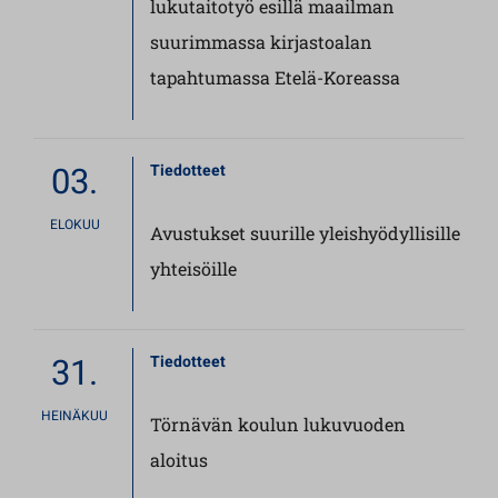
lukutaitotyö esillä maailman
suurimmassa kirjastoalan
tapahtumassa Etelä-Koreassa
03.
Tiedotteet
ELOKUU
Avustukset suurille yleishyödyllisille
yhteisöille
31.
Tiedotteet
HEINÄKUU
Törnävän koulun lukuvuoden
aloitus