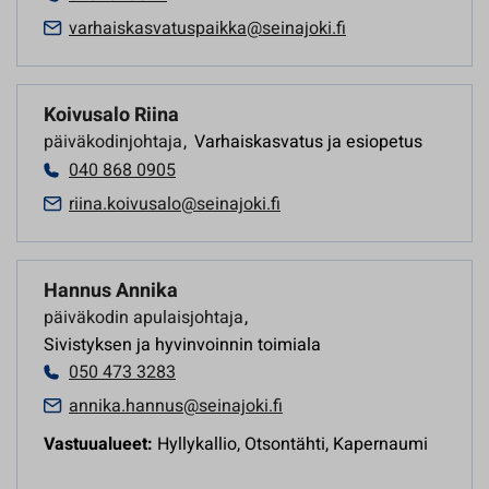
varhaiskasvatuspaikka@seinajoki.fi
Koivusalo Riina
päiväkodinjohtaja
,
Varhaiskasvatus ja esiopetus
040 868 0905
riina.koivusalo@seinajoki.fi
Hannus Annika
päiväkodin apulaisjohtaja
,
Sivistyksen ja hyvinvoinnin toimiala
050 473 3283
annika.hannus@seinajoki.fi
Vastuualueet:
Hyllykallio, Otsontähti, Kapernaumi