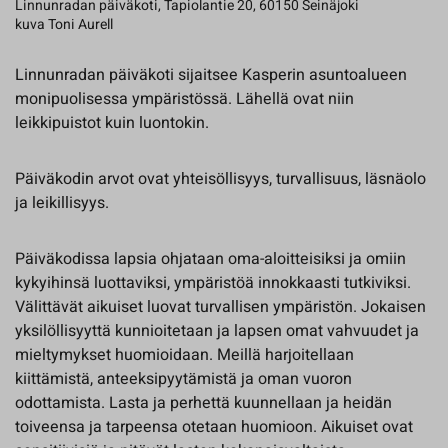
Linnunradan päiväkoti, Tapiolantie 20, 60150 Seinäjoki
kuva Toni Aurell
Linnunradan päiväkoti sijaitsee Kasperin asuntoalueen
monipuolisessa ympäristössä. Lähellä ovat niin
leikkipuistot kuin luontokin.
Päiväkodin arvot ovat yhteisöllisyys, turvallisuus, läsnäolo
ja leikillisyys.
Päiväkodissa lapsia ohjataan oma-aloitteisiksi ja omiin
kykyihinsä luottaviksi, ympäristöä innokkaasti tutkiviksi.
Välittävät aikuiset luovat turvallisen ympäristön. Jokaisen
yksilöllisyyttä kunnioitetaan ja lapsen omat vahvuudet ja
mieltymykset huomioidaan. Meillä harjoitellaan
kiittämistä, anteeksipyytämistä ja oman vuoron
odottamista. Lasta ja perhettä kuunnellaan ja heidän
toiveensa ja tarpeensa otetaan huomioon. Aikuiset ovat