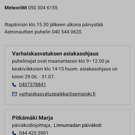
Meteoriitit
050 304 6155
Iltapäivisin klo 15.30 jälkeen ulkona päivystää
Astronauttien puhelin 040 544 0620.
Varhaiskasvatuksen asiakasohjaus
puhelinajat ovat maanantaisin klo 9–12.00 ja
keskiviikkoisin klo 14-15 huom. asiakasohjaus on
kiinni 29.06. - 31.07.
0407378841
varhaiskasvatuspaikka@seinajoki.fi
Pitkämäki Marja
päiväkodinjohtaja
,
Linnunradan päiväkoti
044 425 5901