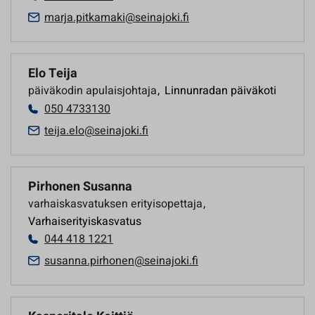
marja.pitkamaki@seinajoki.fi
Elo Teija
päiväkodin apulaisjohtaja
,
Linnunradan päiväkoti
050 4733130
teija.elo@seinajoki.fi
Pirhonen Susanna
varhaiskasvatuksen erityisopettaja
,
Varhaiserityiskasvatus
044 418 1221
susanna.pirhonen@seinajoki.fi