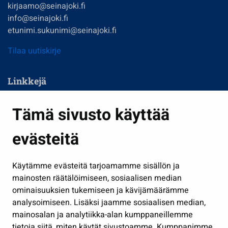
kirjaamo@seinajoki.fi
info@seinajoki.fi
etunimi.sukunimi@seinajoki.fi
Tilaa uutiskirje
Linkkejä
Asuminen ja ympäristö
Tämä sivusto käyttää
Kasvatus ja opetus
evästeitä
Kulttuuri ja liikunta
Hallinto
Käytämme evästeitä tarjoamamme sisällön ja
Työ ja yrittäminen
mainosten räätälöimiseen, sosiaalisen median
ominaisuuksien tukemiseen ja kävijämäärämme
Osallistu ja asioi
analysoimiseen. Lisäksi jaamme sosiaalisen median,
Näytä omat evästeasetukseni
mainosalan ja analytiikka-alan kumppaneillemme
tietoja siitä, miten käytät sivustoamme. Kumppanimme