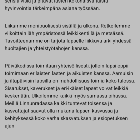
sensitiivisiä ja pitävät lasten kokonaisvaltaista
hyvinvointia tärkeimpänä asiana työssään.
Liikumme monipuolisesti sisällä ja ulkona. Retkeilemme
viikoittain lähiympäristössä leikkikentillä ja metsässä.
Tavoitteenamme on tarjota lapselle liikkuva arki yhdessä
huoltajien ja yhteistyötahojen kanssa.
Päiväkodissa toimitaan yhteisöllisesti, jolloin lapsi oppii
toimimaan erilaisten lasten ja aikuisten kanssa. Aamuisin
ja iltapäivisin lapsilla on mahdollisuus toimia koko talossa.
Sisarukset, kaverukset ja eri-ikäiset lapset voivat leikkiä
keskenään. Ulkoilemme kaikki myös samassa pihassa.
Meillä Linnunradassa kaikki tuntevat toisensa ja
kasvattajat saavat olla mukana lapsen kasvussa ja
kehityksessä koko varhaiskasvatuksen ja esiopetuksen
ajan.