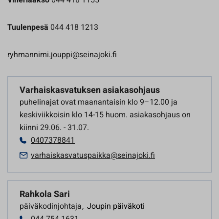
Tuulenpesä
044 418 1213
ryhmannimi.jouppi@seinajoki.fi
Varhaiskasvatuksen asiakasohjaus
puhelinajat ovat maanantaisin klo 9–12.00 ja
keskiviikkoisin klo 14-15 huom. asiakasohjaus on
kiinni 29.06. - 31.07.
0407378841
varhaiskasvatuspaikka@seinajoki.fi
Rahkola Sari
päiväkodinjohtaja
,
Joupin päiväkoti
044 754 1631