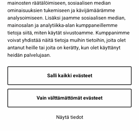
Työ ja yrittäminen
mainosten räätälöimiseen, sosiaalisen median
ominaisuuksien tukemiseen ja kävijämäärämme
Osallistu ja asioi
analysoimiseen. Lisäksi jaamme sosiaalisen median,
Näytä omat evästeasetukseni
mainosalan ja analytiikka-alan kumppaneillemme
tietoja siitä, miten käytät sivustoamme. Kumppanimme
Seuraa meitä
voivat yhdistää näitä tietoja muihin tietoihin, joita olet
antanut heille tai joita on kerätty, kun olet käyttänyt
heidän palvelujaan.
Salli kaikki evästeet
Vain välttämättömät evästeet
Näytä tiedot
Saavutettavuusseloste
| © Seinäjoki 2026