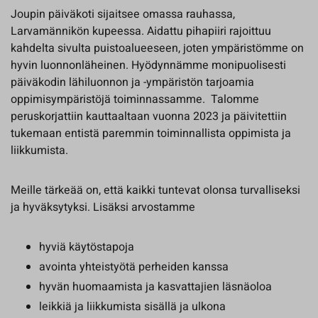
Joupin päiväkoti sijaitsee omassa rauhassa,
Larvamännikön kupeessa. Aidattu pihapiiri rajoittuu
kahdelta sivulta puistoalueeseen, joten ympäristömme on
hyvin luonnonläheinen. Hyödynnämme monipuolisesti
päiväkodin lähiluonnon ja -ympäristön tarjoamia
oppimisympäristöjä toiminnassamme. Talomme
peruskorjattiin kauttaaltaan vuonna 2023 ja päivitettiin
tukemaan entistä paremmin toiminnallista oppimista ja
liikkumista.
Meille tärkeää on, että kaikki tuntevat olonsa turvalliseksi
ja hyväksytyksi. Lisäksi arvostamme
hyviä käytöstapoja
avointa yhteistyötä perheiden kanssa
hyvän huomaamista ja kasvattajien läsnäoloa
leikkiä ja liikkumista sisällä ja ulkona