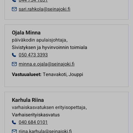
sari.rahkola@seinajoki.fi
Ojala Minna
päiväkodin apulaisjohtaja
,
Sivistyksen ja hyvinvoinnin toimiala
050 473 3393
minna.e.ojala@seinajoki.fi
Vastuualueet:
Tenavakoti, Jouppi
Karhula Riina
varhaiskasvatuksen erityisopettaja
,
Varhaiserityiskasvatus
040 684 0101
riina.karhula@seinajoki.fi