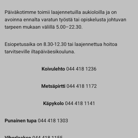
Päiväkotimme toimii laajennetuilla aukioloilla ja on
avoinna ennalta varatun työstä tai opiskelusta johtuvan
tarpeen mukaan välillä 5.00–22.30.
Esiopetusaika on 8.30-12.30 tai laajennettua hoitoa
tarvitseville iltapäiväesikouluna.
Koivulehto
044 418 1236
Metsäpirtti
044 418 1172
Käpykolo
044 418 1141
Punainen tupa
044 418 1303
Viherlaakso
044 418 1155