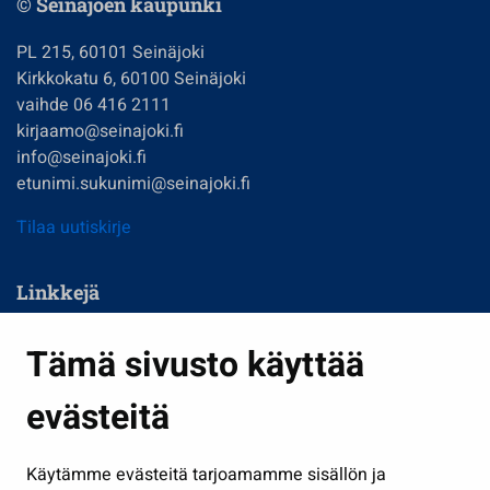
© Seinäjoen kaupunki
PL 215, 60101 Seinäjoki
Kirkkokatu 6, 60100 Seinäjoki
vaihde 06 416 2111
kirjaamo@seinajoki.fi
info@seinajoki.fi
etunimi.sukunimi@seinajoki.fi
Tilaa uutiskirje
Linkkejä
Asuminen ja ympäristö
Tämä sivusto käyttää
Kasvatus ja opetus
evästeitä
Kulttuuri ja liikunta
Hallinto
Käytämme evästeitä tarjoamamme sisällön ja