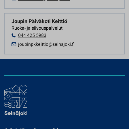
Joupin Päiväkoti Keittiö
Ruoka- ja siivouspalvelut
044 425 5983
joupinpkkeittio@seinajoki.fi