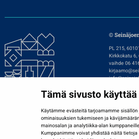
© Seinäjoe
PL 215, 6010
Kirkkokatu 6,
vaihde 06 41
kirjaamo@sein
info@seinajok
etunimi.sukun
Tämä sivusto käyttää 
Tilaa uutiskir
Käytämme evästeitä tarjoamamme sisällön j
ominaisuuksien tukemiseen ja kävijämäärä
mainosalan ja analytiikka-alan kumppaneille
Kumppanimme voivat yhdistää näitä tietoja muih