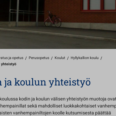
atus ja opetus
/
Perusopetus
/
Koulut
/
Hyllykallion koulu
/
 yhteistyö
 ja koulun yhteistyö
 koulussa kodin ja koulun välisen yhteistyön muotoja ova
nhempainillat sekä mahdolliset luokkakohtaiset vanhempa
isten vanhempainiltojen koolle kutsumisesta päättää