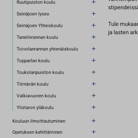
Ruutipuiston koulu
stipendeissä
Seinäjoen lyseo
Tule mukaan
Seinäjoen Yhteiskoulu
ja lasten ar
Tanelinrannan koulu
Toivolanrannan yhtenäiskoulu
Topparlan koulu
Toukolanpuiston koulu
Törnävän koulu
Valkiavuoren koulu
Ylistaron yläkoulu
Kouluun ilmoittautuminen
Opetuksen kehittäminen