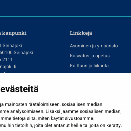
n kaupunki
Linkkejä
1 Seinäjoki
Asuminen ja ympäristö
 60100 Seinäjoki
Kasvatus ja opetus
6 2111
Kulttuuri ja liikunta
ajoki.fi
i.fi
Hallinto
imi@seinajoki.fi
evästeitä
Työ ja yrittäminen
je
Osallistu ja asioi
a mainosten räätälöimiseen, sosiaalisen median
Näytä omat evästeasetuksen
mme analysoimiseen. Lisäksi jaamme sosiaalisen median,
mme tietoja siitä, miten käytät sivustoamme.
in tietoihin, joita olet antanut heille tai joita on kerätty,