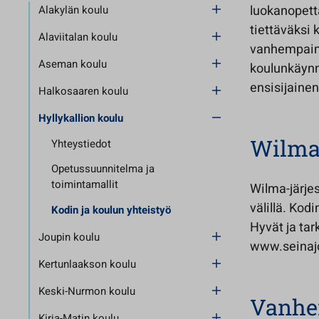
luokanopetta
Alakylän koulu
tiettäväksi 
Alaviitalan koulu
vanhempaint
Aseman koulu
koulunkäynni
ensisijaine
Halkosaaren koulu
Hyllykallion koulu
Wilm
Yhteystiedot
Opetussuunnitelma ja
toimintamallit
Wilma-järje
välillä. Kod
Kodin ja koulun yhteistyö
Hyvät ja tar
Joupin koulu
www.seinajo
Kertunlaakson koulu
Keski-Nurmon koulu
Vanhe
Kirja-Matin koulu