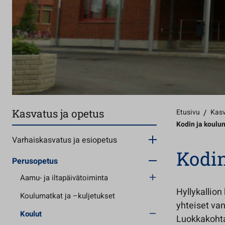
Kasvatus ja opetus
Etusivu
/
Kasv
Kodin ja koulun
Varhaiskasvatus ja esiopetus
Kodin
Perusopetus
Aamu- ja iltapäivätoiminta
Hyllykallion
Koulumatkat ja –kuljetukset
yhteiset va
Koulut
Luokkakohta