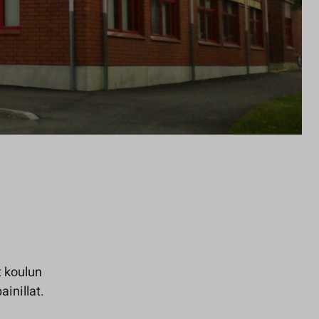
t koulun
inillat.