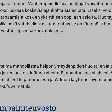
ja tai rehtori. Vanhempainilloissa huoltajat voivat tuoda
koko luokkaa koskevia ajankohtaisia asioita. Lisäksi voi
apaamisia koskien yksittäisen oppilaan asioita. Huoltaj
lle sekä yhteiselle kasvatustehtävälle on tärkeää ja huol
n vastuu lapsensa kasvatuksesta.
a
stelmä mahdollistaa helpon yhteydenpidon huoltajien ja 
in ja koulun keskinäinen viestintä tapahtuu ensisijaisesti
kat ohjeet kirjautumiseen ja Wilman käyttöön löydät osoi
ki.fi/wilmatuki.
mpainneuvosto