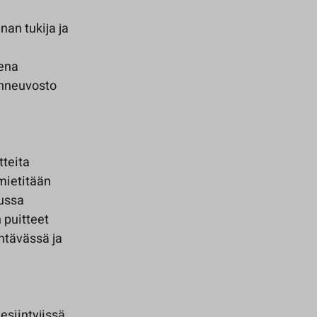
an tukija ja
sena
inneuvosto
tteita
 mietitään
lussa
 puitteet
htävässä ja
siintyjissä,