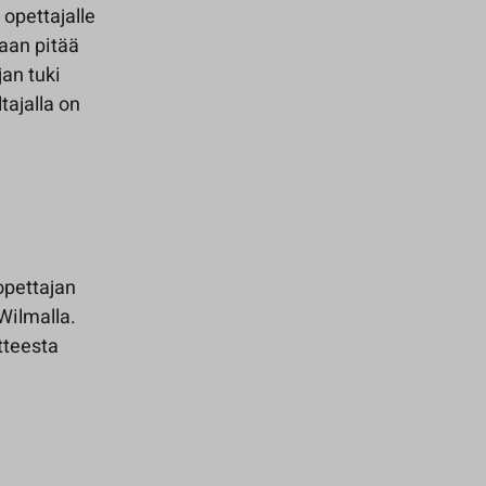
 opettajalle
daan pitää
an tuki
tajalla on
opettajan
 Wilmalla.
tteesta