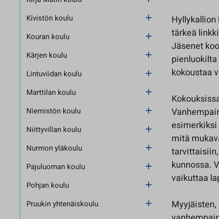
Kivistön koulu
Hyllykallio
tärkeä linkk
Kouran koulu
Jäsenet koo
Kärjen koulu
pienluokilt
kokoustaa v
Lintuviidan koulu
Marttilan koulu
Kokouksissa 
Niemistön koulu
Vanhempainn
esimerkiksi 
Niittyvillan koulu
mitä mukavaa
Nurmon yläkoulu
tarvittaisii
kunnossa. V
Pajuluoman koulu
vaikuttaa l
Pohjan koulu
Myyjäisten, 
Pruukin yhtenäiskoulu
vanhempainn