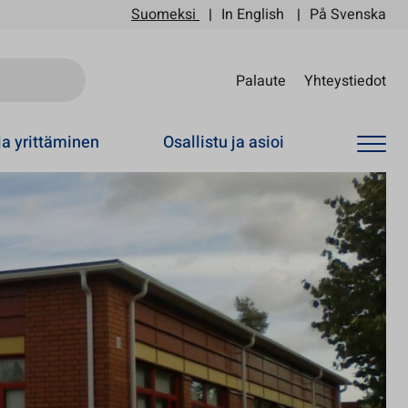
Suomeksi
In English
På Svenska
Sii
Palaute
Yhteystiedot
ja yrittäminen
Osallistu ja asioi