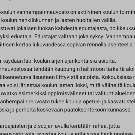
n koulun vanhempainneuvosto on aktiivinen koulun toiminn
i koulun henkilökunnan ja lasten huoltajien välillä.
stuvat jokaisen luokan kahdesta edustajasta, poikkeuk
a yksi edustaja. Edustajat valitaan joka syksy. Vanhempa
iitisen kertaa lukuvuodessa sopivan rennolla asenteella.
käydään läpi koulun arjen ajankohtaisia asioita.
euvostossa tehdään kaupungin hallintoon tärkeitä aloi
liikenneturvallisuuteen liittyvistä asioista. Kokouksissa
 voisi järjestää koulun lasten iloksi, mitä välineitä kou
n, ovatko esimerkiksi oppimisvälineet tai välituntialueiden
anhempainneuvosto tukee koulua opetus- ja kasvatuste
apsia ja perheitä koskevaan päätöksentekoon kunnassa.
arpajaisten ja discojen avulla kerätään rahaa, jotta
euvosto voisi avustaa koulua erilaisissa hankinnoissa, e