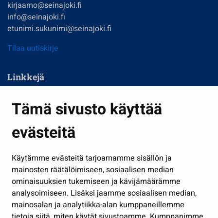
kirjaamo@seinajoki.fi
info@seinajoki.fi
etunimi.sukunimi@seinajoki.fi
Tilaa uutiskirje
Linkkejä
Asuminen ja ympäristö
Tämä sivusto käyttää
Kasvatus ja opetus
evästeitä
Kulttuuri ja liikunta
Hallinto
Käytämme evästeitä tarjoamamme sisällön ja
Työ ja yrittäminen
mainosten räätälöimiseen, sosiaalisen median
Osallistu ja asioi
ominaisuuksien tukemiseen ja kävijämäärämme
analysoimiseen. Lisäksi jaamme sosiaalisen median,
Näytä omat evästeasetukseni
mainosalan ja analytiikka-alan kumppaneillemme
tietoja siitä, miten käytät sivustoamme. Kumppanimme