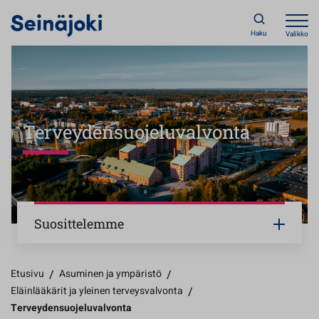
Haku
Valikko
Terveydensuojeluvalvonta
Suosittelemme
Etusivu
/
Asuminen ja ympäristö
/
Eläinlääkärit ja yleinen terveysvalvonta
/
Terveydensuojeluvalvonta