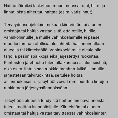
Haittaeläimiksi lasketaan muun muassa rotat, hiiret ja
linnut joista aiheutuu haittaa (esim. varislinnut).
Terveydensuojelulain mukaan kiinteistön tai alueen
omistaja tai haltija vastaa siitä, että rotille, hiirille,
vahinkolinnuille ja muille vahinkoeläimille ei pääse
muodostumaan otollisia olosuhteita hallinnoimallaan
alueella tai kiinteistöllä. Vahinkoeläimille ei tule olla
tarjolla pesimispaikkoja eikä järjestettyä ruokintaa.
Kiinteistön jätehuolto tulee olla kunnossa, alue siistinä,
eikä esim. lintuja saa ruokkia maahan. Mikäli linnuille
järjestetään talviruokintaa, se tulee hoitaa
asianmukaisesti. Taloyhtiöt voivat mm. puuttua lintujen
ruokintaan järjestyssäännöissään.
Taloyhtiön alueella tehdyistä haittaeläin havainnoista
tulee ilmoittaa isännöitsijälle.
Kiinteistön tai alueen
omistaja tai haltija vastaa tarvittaessa vahinkoeläinten