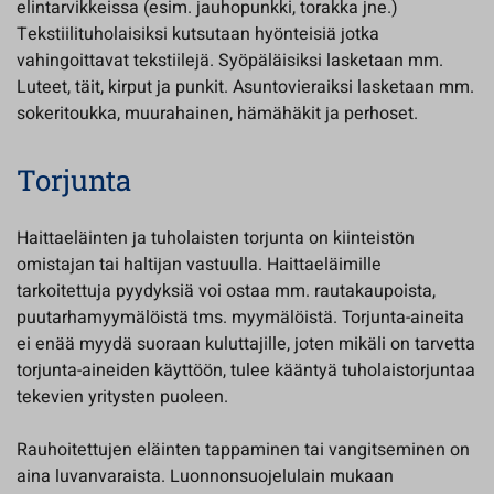
elintarvikkeissa (esim. jauhopunkki, torakka jne.)
Tekstiilituholaisiksi kutsutaan hyönteisiä jotka
vahingoittavat tekstiilejä. Syöpäläisiksi lasketaan mm.
Luteet, täit, kirput ja punkit. Asuntovieraiksi lasketaan mm.
sokeritoukka, muurahainen, hämähäkit ja perhoset.
Torjunta
Haittaeläinten ja tuholaisten torjunta on kiinteistön
omistajan tai haltijan vastuulla. Haittaeläimille
tarkoitettuja pyydyksiä voi ostaa mm. rautakaupoista,
puutarhamyymälöistä tms. myymälöistä. Torjunta-aineita
ei enää myydä suoraan kuluttajille, joten mikäli on tarvetta
torjunta-aineiden käyttöön, tulee kääntyä tuholaistorjuntaa
tekevien yritysten puoleen.
Rauhoitettujen eläinten tappaminen tai vangitseminen on
aina luvanvaraista. Luonnonsuojelulain mukaan