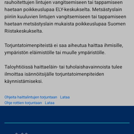
rauhoitettujen lintujen vangitsemiseen tai tappamiseen
haetaan poikkeuslupaa ELY-keskukselta. Metsästyslain
piiriin kuuluvien lintujen vangitsemiseen tai tappamiseen
haetaan metsästyslain mukaista poikkeuslupaa Suomen
Riistakeskukselta.
Torjuntatoimenpiteistä ei saa aiheutua haittaa ihmisille,
ympäristön eläimistölle tai muulle ympäristölle.
Taloyhtiöissä haittaeläin- tai tuholaishavainnoista tulee
ilmoittaa isännöitsijälle torjuntatoimenpiteiden
käynnistämiseksi.
Ohjeita haittalintujen torjuntaan
Lataa
Ohje rottien torjuntaan
Lataa