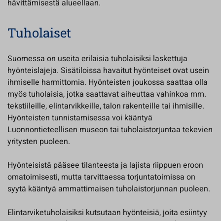
hävittämisestä alueellaan.
Tuholaiset
Suomessa on useita erilaisia tuholaisiksi laskettuja
hyönteislajeja. Sisätiloissa havaitut hyönteiset ovat usein
ihmiselle harmittomia. Hyönteisten joukossa saattaa olla
myös tuholaisia, jotka saattavat aiheuttaa vahinkoa mm.
tekstiileille, elintarvikkeille, talon rakenteille tai ihmisille.
Hyönteisten tunnistamisessa voi kääntyä
Luonnontieteellisen museon tai tuholaistorjuntaa tekevien
yritysten puoleen.
Hyönteisistä pääsee tilanteesta ja lajista riippuen eroon
omatoimisesti, mutta tarvittaessa torjuntatoimissa on
syytä kääntyä ammattimaisen tuholaistorjunnan puoleen.
Elintarviketuholaisiksi kutsutaan hyönteisiä, joita esiintyy