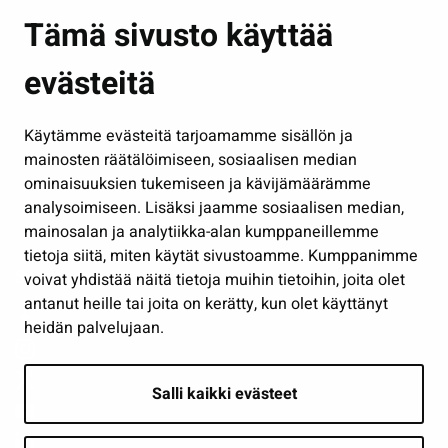
Asuminen ja ympäristö
Tämä sivusto käyttää
Kasvatus ja opetus
evästeitä
Kulttuuri ja liikunta
Hallinto
Käytämme evästeitä tarjoamamme sisällön ja
Työ ja yrittäminen
mainosten räätälöimiseen, sosiaalisen median
Osallistu ja asioi
ominaisuuksien tukemiseen ja kävijämäärämme
analysoimiseen. Lisäksi jaamme sosiaalisen median,
Näytä omat evästeasetukseni
mainosalan ja analytiikka-alan kumppaneillemme
tietoja siitä, miten käytät sivustoamme. Kumppanimme
Seuraa meitä
voivat yhdistää näitä tietoja muihin tietoihin, joita olet
antanut heille tai joita on kerätty, kun olet käyttänyt
heidän palvelujaan.
Salli kaikki evästeet