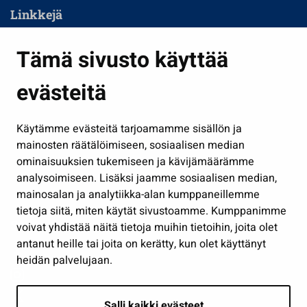
Linkkejä
Asuminen ja ympäristö
Tämä sivusto käyttää
Kasvatus ja opetus
evästeitä
Kulttuuri ja liikunta
Hallinto
Käytämme evästeitä tarjoamamme sisällön ja
Työ ja yrittäminen
mainosten räätälöimiseen, sosiaalisen median
Osallistu ja asioi
ominaisuuksien tukemiseen ja kävijämäärämme
analysoimiseen. Lisäksi jaamme sosiaalisen median,
Näytä omat evästeasetukseni
mainosalan ja analytiikka-alan kumppaneillemme
tietoja siitä, miten käytät sivustoamme. Kumppanimme
Seuraa meitä
voivat yhdistää näitä tietoja muihin tietoihin, joita olet
antanut heille tai joita on kerätty, kun olet käyttänyt
heidän palvelujaan.
Salli kaikki evästeet