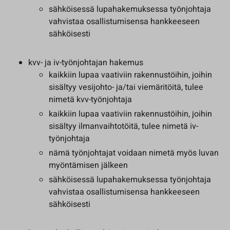
sähköisessä lupahakemuksessa työnjohtaja
vahvistaa osallistumisensa hankkeeseen
sähköisesti
kvv- ja iv-työnjohtajan hakemus
kaikkiin lupaa vaativiin rakennustöihin, joihin
sisältyy vesijohto- ja/tai viemäritöitä, tulee
nimetä kvv-työnjohtaja
kaikkiin lupaa vaativiin rakennustöihin, joihin
sisältyy ilmanvaihtotöitä, tulee nimetä iv-
työnjohtaja
nämä työnjohtajat voidaan nimetä myös luvan
myöntämisen jälkeen
sähköisessä lupahakemuksessa työnjohtaja
vahvistaa osallistumisensa hankkeeseen
sähköisesti