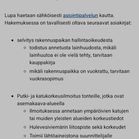
Lupa haetaan sähköisesti
asiointipalvelun
kautta.
Hakemuksessa on tavallisesti oltava seuraavat asiakirjat:
selvitys rakennuspaikan hallintaoikeudesta
todistus annetusta lainhuudosta, mikäli
lainhuutoa ei ole vielä tehty, tarvitaan
kauppakirja
mikäli rakennuspaikka on vuokrattu, tarvitaan
vuokrasopimus
Putki- ja katukorkeusilmoitus tonteille, jotka ovat
asemakaava-alueella
Ilmoituksessa annetaan ympäröivien katujen
tai muiden yleisten alueiden korkeustiedot
Hulevesiviemärin liitospiste sekä korkeudet
Toimii lähtöaineistona suunnittelijalle