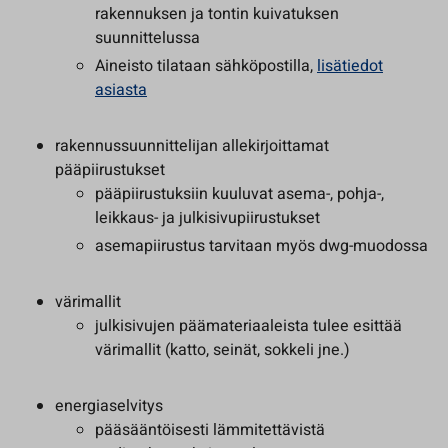
rakennuksen ja tontin kuivatuksen
suunnittelussa
Aineisto tilataan sähköpostilla,
lisätiedot
asiasta
rakennussuunnittelijan allekirjoittamat
pääpiirustukset
pääpiirustuksiin kuuluvat asema-, pohja-,
leikkaus- ja julkisivupiirustukset
asemapiirustus tarvitaan myös dwg-muodossa
värimallit
julkisivujen päämateriaaleista tulee esittää
värimallit (katto, seinät, sokkeli jne.)
energiaselvitys
pääsääntöisesti lämmitettävistä