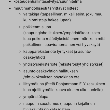
kosteudenhallintaselvitys/suunnitelma
muut mahdollisesti tarvittavat liitteet
valtakirja (tarpeellinen, mikäli esim. joku muu
kuin omistaja hakee lupaa)
poikkeamislupa
(kaupunginhallituksen/ympäristökeskuksen
lupa poiketa määräyksistä enemmän kuin mitä
paikallinen lupaviranomainen voi hyväksyä)
kaupparekisteriote (yritykset ja asunto-
osakeyhtiöt)
yhdistysrekisteriote (rekisteröidyt yhdistykset)
asunto-osakeyhtiön hallituksen
/yhtiökokouksen pöytäkirjan ote
liittymälupa (Etelä-Pohjanmaan ELY-keskuksen
lupa ajoliittymälle kaava-alueen ulkopuolella)
ympäristölupa
naapurin suostumus (naapurin kirjallinen
hyväksyntä poiketa jostain