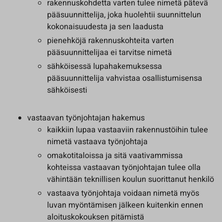
rakennuskohdetta varten tulee nimetä pätevä
pääsuunnittelija, joka huolehtii suunnittelun
kokonaisuudesta ja sen laadusta
pienehköjä rakennuskohteita varten
pääsuunnittelijaa ei tarvitse nimetä
sähköisessä lupahakemuksessa
pääsuunnittelija vahvistaa osallistumisensa
sähköisesti
vastaavan työnjohtajan hakemus
kaikkiin lupaa vastaaviin rakennustöihin tulee
nimetä vastaava työnjohtaja
omakotitaloissa ja sitä vaativammissa
kohteissa vastaavan työnjohtajan tulee olla
vähintään teknillisen koulun suorittanut henkilö
vastaava työnjohtaja voidaan nimetä myös
luvan myöntämisen jälkeen kuitenkin ennen
aloituskokouksen pitämistä