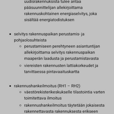
uudisrakennuksista tulee antaa
pääsuunnittelijan allekirjoittama
rakennuskohtainen energiaselvitys, joka
sisältää energiatodistuksen
selvitys rakennuspaikan perustamis- ja
pohjaolosuhteista
perustamiseen perehtyneen asiantuntijan
allekirjoittama selvitys rakennuspaikan
maaperän laadusta ja perustamistavasta
viereisten rakennusten lattiakorkeudet ja
tarvittaessa pintavaaituskartta
rakennushankeilmoitus (RH1 – RH2)
väestörekisterikeskukselle tilastointia varten
toimitettava ilmoitus
rakennushankeilmoitus täytetään jokaisesta
rakennettavasta rakennuksesta erikseen