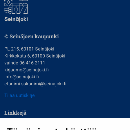
© Seinäjoen kaupunki
PL 215, 60101 Seinäjoki
Kirkkokatu 6, 60100 Seinäjoki
vaihde 06 416 2111
kirjaamo@seinajoki.fi
info@seinajoki.fi
etunimi.sukunimi@seinajoki.fi
Tilaa uutiskirje
Linkkejä
Asuminen ja ympäristö