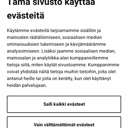
Tämä sivusto käyttää
Kasvatus ja opetus
evästeitä
Kulttuuri ja liikunta
Hallinto
Käytämme evästeitä tarjoamamme sisällön ja
Työ ja yrittäminen
mainosten räätälöimiseen, sosiaalisen median
Osallistu ja asioi
ominaisuuksien tukemiseen ja kävijämäärämme
analysoimiseen. Lisäksi jaamme sosiaalisen median,
Näytä omat evästeasetukseni
mainosalan ja analytiikka-alan kumppaneillemme
tietoja siitä, miten käytät sivustoamme. Kumppanimme
Seuraa meitä
voivat yhdistää näitä tietoja muihin tietoihin, joita olet
antanut heille tai joita on kerätty, kun olet käyttänyt
heidän palvelujaan.
Salli kaikki evästeet
Vain välttämättömät evästeet