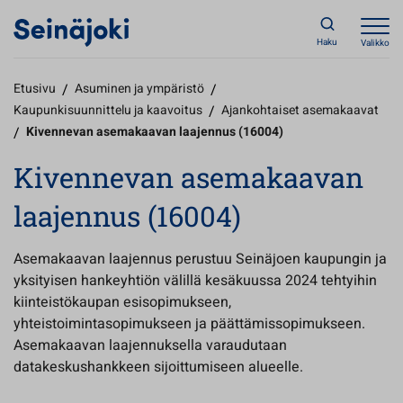
Haku
Valikko
Etusivu
/
Asuminen ja ympäristö
/
Kaupunkisuunnittelu ja kaavoitus
/
Ajankohtaiset asemakaavat
/
Kivennevan asemakaavan laajennus (16004)
Kivennevan asemakaavan
laajennus (16004)
Asemakaavan laajennus perustuu Seinäjoen kaupungin ja
yksityisen hankeyhtiön välillä kesäkuussa 2024 tehtyihin
kiinteistökaupan esisopimukseen,
yhteistoimintasopimukseen ja päättämissopimukseen.
Asemakaavan laajennuksella varaudutaan
datakeskushankkeen sijoittumiseen alueelle.