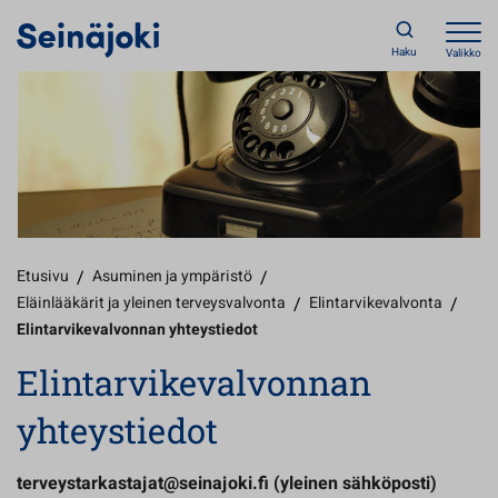
Haku
Valikko
Etusivu
/
Asuminen ja ympäristö
/
Eläinlääkärit ja yleinen terveysvalvonta
/
Elintarvikevalvonta
/
Elintarvikevalvonnan yhteystiedot
Elintarvikevalvonnan
yhteystiedot
terveystarkastajat@seinajoki.fi (yleinen sähköposti)