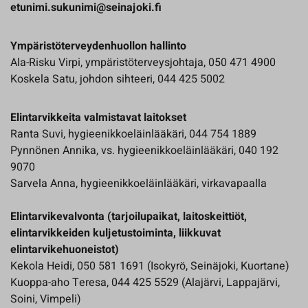
etunimi.sukunimi@seinajoki.fi
Ympäristöterveydenhuollon hallinto
Ala-Risku Virpi, ympäristöterveysjohtaja, 050 471 4900
Koskela Satu, johdon sihteeri, 044 425 5002
Elintarvikkeita valmistavat laitokset
Ranta Suvi, hygieenikkoeläinlääkäri, 044 754 1889
Pynnönen Annika, vs. hygieenikkoeläinlääkäri, 040 192
9070
Sarvela Anna, hygieenikkoeläinlääkäri, virkavapaalla
Elintarvikevalvonta (tarjoilupaikat, laitoskeittiöt,
elintarvikkeiden kuljetustoiminta, liikkuvat
elintarvikehuoneistot)
Kekola Heidi, 050 581 1691 (Isokyrö, Seinäjoki, Kuortane)
Kuoppa-aho Teresa, 044 425 5529 (Alajärvi, Lappajärvi,
Soini, Vimpeli)