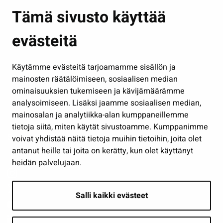
Asuminen ja ympäristö
Tämä sivusto käyttää
Kasvatus ja opetus
evästeitä
Kulttuuri ja liikunta
Hallinto
Käytämme evästeitä tarjoamamme sisällön ja
Työ ja yrittäminen
mainosten räätälöimiseen, sosiaalisen median
Osallistu ja asioi
ominaisuuksien tukemiseen ja kävijämäärämme
analysoimiseen. Lisäksi jaamme sosiaalisen median,
Näytä omat evästeasetukseni
mainosalan ja analytiikka-alan kumppaneillemme
tietoja siitä, miten käytät sivustoamme. Kumppanimme
Seuraa meitä
voivat yhdistää näitä tietoja muihin tietoihin, joita olet
antanut heille tai joita on kerätty, kun olet käyttänyt
heidän palvelujaan.
Salli kaikki evästeet