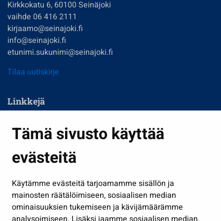
Kirkkokatu 6, 60100 Seinäjoki
vaihde 06 416 2111
kirjaamo@seinajoki.fi
info@seinajoki.fi
etunimi.sukunimi@seinajoki.fi
Tilaa uutiskirje
Linkkejä
Asuminen ja ympäristö
Tämä sivusto käyttää
Kasvatus ja opetus
evästeitä
Kulttuuri ja liikunta
Hallinto
Käytämme evästeitä tarjoamamme sisällön ja
Työ ja yrittäminen
mainosten räätälöimiseen, sosiaalisen median
Osallistu ja asioi
ominaisuuksien tukemiseen ja kävijämäärämme
analysoimiseen. Lisäksi jaamme sosiaalisen median,