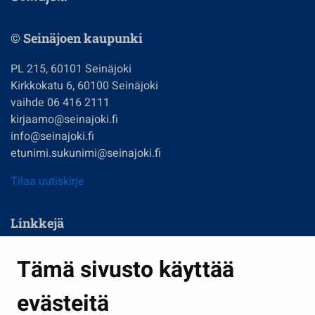
© Seinäjoen kaupunki
PL 215, 60101 Seinäjoki
Kirkkokatu 6, 60100 Seinäjoki
vaihde 06 416 2111
kirjaamo@seinajoki.fi
info@seinajoki.fi
etunimi.sukunimi@seinajoki.fi
Tilaa uutiskirje
Linkkejä
Asuminen ja ympäristö
Tämä sivusto käyttää
Kasvatus ja opetus
evästeitä
Kulttuuri ja liikunta