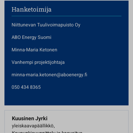
Hanketoimija
Niittunevan Tuulivoimapuisto Oy
ABO Energy Suomi
Minna-Maria Ketonen
Vanhempi projektijohtaja
minna-maria.ketonen@aboenergy.fi
050 434 8365
Kuusinen Jyrki
yleiskaavapäällikkö
,