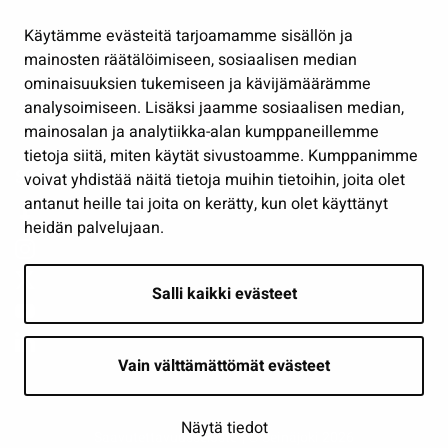
Hallinto
Käytämme evästeitä tarjoamamme sisällön ja
Työ ja yrittäminen
mainosten räätälöimiseen, sosiaalisen median
Osallistu ja asioi
ominaisuuksien tukemiseen ja kävijämäärämme
analysoimiseen. Lisäksi jaamme sosiaalisen median,
Näytä omat evästeasetukseni
mainosalan ja analytiikka-alan kumppaneillemme
tietoja siitä, miten käytät sivustoamme. Kumppanimme
Seuraa meitä
voivat yhdistää näitä tietoja muihin tietoihin, joita olet
antanut heille tai joita on kerätty, kun olet käyttänyt
heidän palvelujaan.
Salli kaikki evästeet
Vain välttämättömät evästeet
Näytä tiedot
Saavutettavuusseloste
| © Seinäjoki 2026