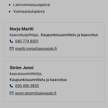
Lainvoimaisuuspäivä
Voimaantulopäivä
Norja Martti
kaavoitusjohtaja
,
Kaupunkisuunnittelu ja kaavoitus
040 774 8501
martti.norja@seinajoki.fi
Ström Jenni
kaavasuunnittelija
,
Kaupunkisuunnittelu ja kaavoitus
050 406 5855
jenni.strom@seinajoki.fi