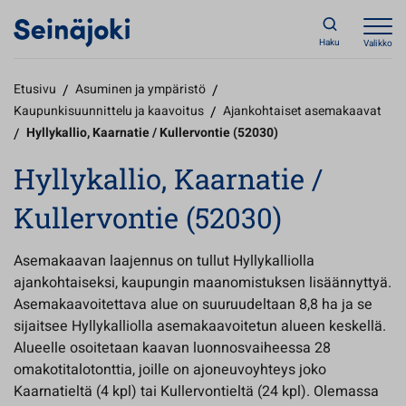
Haku
Valikko
Etusivu
/
Asuminen ja ympäristö
/
Kaupunkisuunnittelu ja kaavoitus
/
Ajankohtaiset asemakaavat
/
Hyllykallio, Kaarnatie / Kullervontie (52030)
Hyllykallio, Kaarnatie /
Kullervontie (52030)
Asemakaavan laajennus on tullut Hyllykalliolla
ajankohtaiseksi, kaupungin maanomistuksen lisäännyttyä.
Asemakaavoitettava alue on suuruudeltaan 8,8 ha ja se
sijaitsee Hyllykalliolla asemakaavoitetun alueen keskellä.
Alueelle osoitetaan kaavan luonnosvaiheessa 28
omakotitalotonttia, joille on ajoneuvoyhteys joko
Kaarnatieltä (4 kpl) tai Kullervontieltä (24 kpl). Olemassa