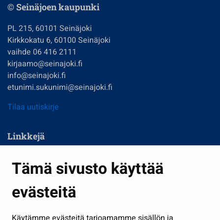
© Seinäjoen kaupunki
PL 215, 60101 Seinäjoki
Kirkkokatu 6, 60100 Seinäjoki
vaihde 06 416 2111
kirjaamo@seinajoki.fi
info@seinajoki.fi
etunimi.sukunimi@seinajoki.fi
Tilaa uutiskirje
Linkkejä
Asuminen ja ympäristö
Tämä sivusto käyttää
Kasvatus ja opetus
evästeitä
Kulttuuri ja liikunta
Hallinto
Käytämme evästeitä tarjoamamme sisällön ja