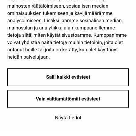
Työ ja yrittäminen
mainosten räätälöimiseen, sosiaalisen median
Osallistu ja asioi
ominaisuuksien tukemiseen ja kävijämäärämme
analysoimiseen. Lisäksi jaamme sosiaalisen median,
Näytä omat evästeasetukseni
mainosalan ja analytiikka-alan kumppaneillemme
tietoja siitä, miten käytät sivustoamme. Kumppanimme
Seuraa meitä
voivat yhdistää näitä tietoja muihin tietoihin, joita olet
antanut heille tai joita on kerätty, kun olet käyttänyt
heidän palvelujaan.
Salli kaikki evästeet
Vain välttämättömät evästeet
Näytä tiedot
Saavutettavuusseloste
| © Seinäjoki 2026