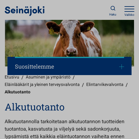
Haku
Valikko
Suosittelemme
Etusivu
/
Asuminen ja ympäristö
/
Eläinlääkärit ja yleinen terveysvalvonta
/
Elintarvikevalvonta
/
Alkutuotanto
Alkutuotanto
Alkutuotannolla tarkoitetaan alkutuotannon tuotteiden
tuotantoa, kasvatusta ja viljelyä sekä sadonkorjuuta,
lypsämistä että kaikkia eläintuotannon vaiheita ennen