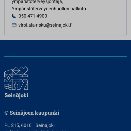
ympäristöterveysjohtaja
,
Ympäristöterveydenhuollon hallinto
050 471 4900
virpi.ala-risku@seinajoki.fi
© Seinäjoen kaupunki
PL 215, 60101 Seinäjoki