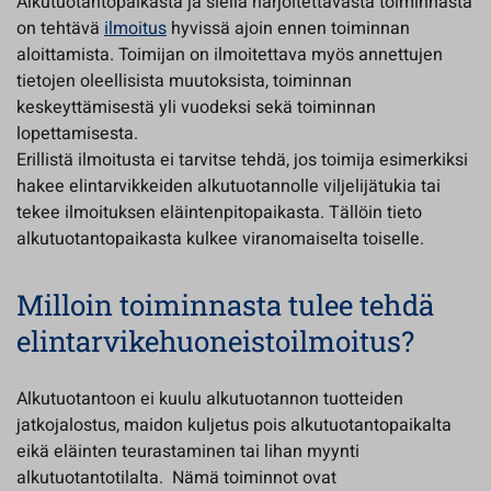
Alkutuotantopaikasta ja siellä harjoitettavasta toiminnasta
on tehtävä
ilmoitus
hyvissä ajoin ennen toiminnan
aloittamista. Toimijan on ilmoitettava myös annettujen
tietojen oleellisista muutoksista, toiminnan
keskeyttämisestä yli vuodeksi sekä toiminnan
lopettamisesta.
Erillistä ilmoitusta ei tarvitse tehdä, jos toimija esimerkiksi
hakee elintarvikkeiden alkutuotannolle viljelijätukia tai
tekee ilmoituksen eläintenpitopaikasta. Tällöin tieto
alkutuotantopaikasta kulkee viranomaiselta toiselle.
Milloin toiminnasta tulee tehdä
elintarvikehuoneistoilmoitus?
Alkutuotantoon ei kuulu alkutuotannon tuotteiden
jatkojalostus, maidon kuljetus pois alkutuotantopaikalta
eikä eläinten teurastaminen tai lihan myynti
alkutuotantotilalta. Nämä toiminnot ovat