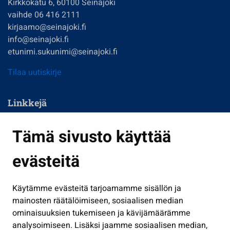
Kirkkokatu 6, 60100 Seinäjoki
vaihde 06 416 2111
kirjaamo@seinajoki.fi
info@seinajoki.fi
etunimi.sukunimi@seinajoki.fi
Tilaa uutiskirje
Linkkejä
Asuminen ja ympäristö
Tämä sivusto käyttää
Kasvatus ja opetus
evästeitä
Kulttuuri ja liikunta
Hallinto
Käytämme evästeitä tarjoamamme sisällön ja
Työ ja yrittäminen
mainosten räätälöimiseen, sosiaalisen median
Osallistu ja asioi
ominaisuuksien tukemiseen ja kävijämäärämme
analysoimiseen. Lisäksi jaamme sosiaalisen median,
Näytä omat evästeasetukseni