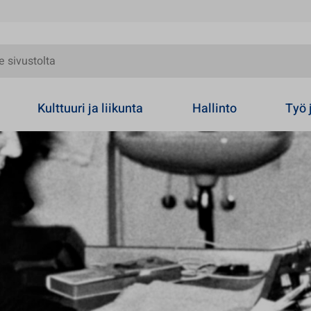
olta
Kulttuuri ja liikunta
Hallinto
Työ 