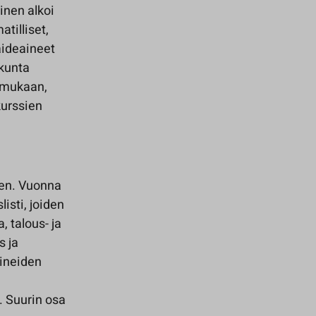
inen alkoi
tilliset,
taideaineet
skunta
a mukaan,
kurssien
den. Vuonna
isti, joiden
 talous- ja
s ja
aineiden
. Suurin osa