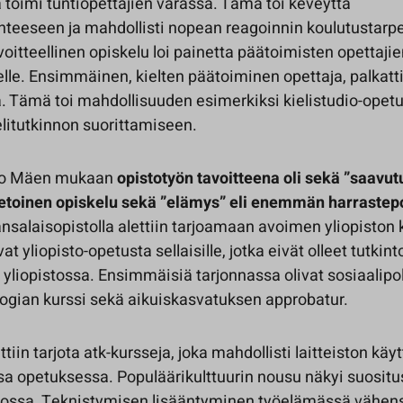
 toimi tuntiopettajien varassa. Tämä toi keveyttä
nteeseen ja mahdollisti nopean reagoinnin koulutustarpe
voitteellinen opiskelu loi painetta päätoimisten opettaji
lle. Ensimmäinen, kielten päätoiminen opettaja, palkatti
la. Tämä toi mahdollisuuden esimerkiksi kielistudio-ope
ielitutkinnon suorittamiseen.
ivo Mäen mukaan
opistotyön tavoitteena oli sekä ”saavutu
toinen opiskelu sekä ”elämys” eli enemmän harrastep
ansalaisopistolla alettiin tarjoamaan avoimen yliopiston 
vat yliopisto-opetusta sellaisille, jotka eivät olleet tutkint
a yliopistossa. Ensimmäisiä tarjonnassa olivat sosiaalipol
logian kurssi sekä aikuiskasvatuksen approbatur.
ettiin tarjota atk-kursseja, joka mahdollisti laitteiston kä
 opetuksessa. Populäärikulttuurin nousu näkyi suositu
ossa. Teknistymisen lisääntyminen työelämässä vähen