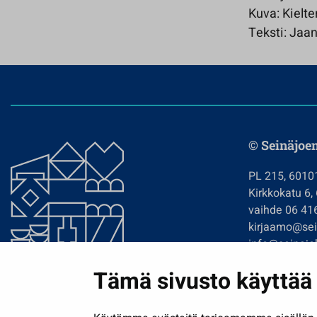
Kuva: Kielte
Teksti: Jaa
© Seinäjoe
PL 215, 6010
Kirkkokatu 6,
vaihde 06 41
kirjaamo@sein
info@seinajok
etunimi.sukun
Tämä sivusto käyttää 
Tilaa uutiskir