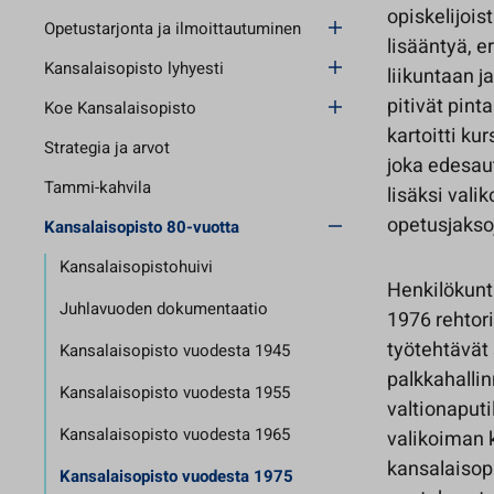
opiskelijois
Opetustarjonta ja ilmoittautuminen
lisääntyä, e
Kansalaisopisto lyhyesti
liikuntaan j
pitivät pint
Koe Kansalaisopisto
kartoitti ku
Strategia ja arvot
joka edesau
Tammi-kahvila
lisäksi vali
opetusjakso
Kansalaisopisto 80-vuotta
Kansalaisopistohuivi
Henkilökunt
Juhlavuoden dokumentaatio
1976 rehtori
työtehtävät
Kansalaisopisto vuodesta 1945
palkkahallin
Kansalaisopisto vuodesta 1955
valtionaputi
Kansalaisopisto vuodesta 1965
valikoiman k
kansalaisopi
Kansalaisopisto vuodesta 1975