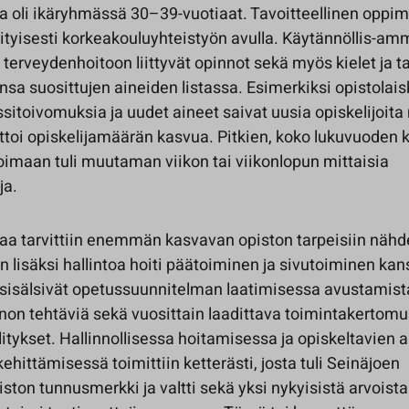
ta oli ikäryhmässä 30–39-vuotiaat. Tavoitteellinen oppim
rityisesti korkeakouluyhteistyön avulla. Käytännöllis-amma
a terveydenhoitoon liittyvät opinnot sekä myös kielet ja 
ansa suosittujen aineiden listassa. Esimerkiksi opistolai
rssitoivomuksia ja uudet aineet saivat uusia opiskelijoit
ttoi opiskelijamäärän kasvua. Pitkien, koko lukuvuoden 
koimaan tuli muutaman viikon tai viikonlopun mittaisia
ja.
aa tarvittiin enemmän kasvavan opiston tarpeisiin näh
n lisäksi hallintoa hoiti päätoiminen ja sivutoiminen kansl
 sisälsivät opetussuunnitelman laatimisessa avustamista,
non tehtäviä sekä vuosittain laadittava toimintakertomu
litykset. Hallinnollisessa hoitamisessa ja opiskeltavien 
ehittämisessä toimittiin ketterästi, josta tuli Seinäjoen
ston tunnusmerkki ja valtti sekä yksi nykyisistä arvoista