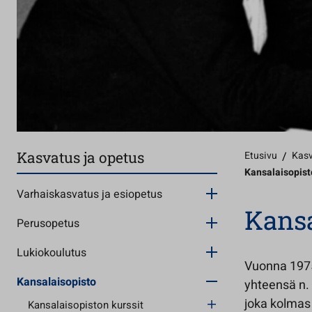
Kasvatus ja opetus
Etusivu
/
Kasv
Kansalaisopist
Varhaiskasvatus ja esiopetus
Kansa
Perusopetus
Lukiokoulutus
Vuonna 1975 
Kansalaisopisto
yhteensä n. 
joka kolmas 
Kansalaisopiston kurssit