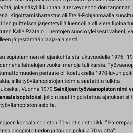
 työtä, joka näkyi liikunnan ja terveydenhoidon tarjonnan
nä. Kirjoittamisharrastus oli Etelä-Pohjanmaalla suositu
iirien puitteissa järjestetyillä luennoilla oli vierailijoina t
, kuten Kalle Päätalo. Luentojen suosio yleisesti väheni, va
elleen järjestämään laaja-alaisesti.
en supistaminen oli ajankohtaista lukuvuodelle 1976–197
danneheilahtelujen vuoksi menoja tuli karsia. Työväenopi
tumattomuuden periaate oli koetuksella 1970-luvun polii
akia, sillä työväenopistojen toimia saatettiin tulkita
tukseksi. Vuonna 1979
Seinäjoen työväenopiston nimi va
ansalaisopistoksi
, jolloin saatiin poistettua ajatukset siit
n työväenopiston asioita.
inäjoen kansalaisopiston 70-vuotishistoriikki ” Parempa
nsalaisopisto tiedon ja taidon poluilla 70 vuotta”.