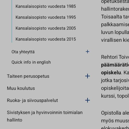
opetuksesta
Kansalaisopisto vuodesta 1985
hallintorake
Toisaalta ta
Kansalaisopisto vuodesta 1995
palkkaamise
Kansalaisopisto vuodesta 2005
luvun lopul
Kansalaisopisto vuodesta 2015
virallisen k
Ota yhteyttä
Rehtori To
Quick info in english
päämäärätie
opiskelu
. K
Taiteen perusopetus
jotka tarjosi
opiskelijoit
Muu koulutus
kurssi, topo
Ruoka- ja siivouspalvelut
Sivistyksen ja hyvinvoinnin toimialan
Opistolla al
hallinto
myös muussa
elokuvakerh