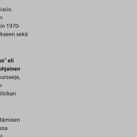
isiin.
en
in 1970-
tukseen sekä
s” eli
ohjainen
kursseja,
o-
itiikan
yttämisen
ssa
si