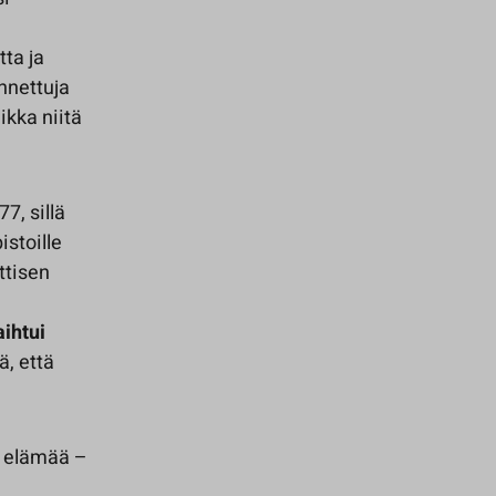
tta ja
unnettuja
ikka niitä
7, sillä
stoille
ttisen
ihtui
ä, että
a elämää –