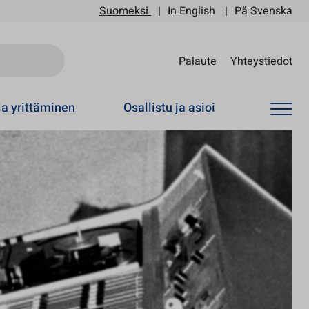
Suomeksi
In English
På Svenska
Sii
Palaute
Yhteystiedot
ja yrittäminen
Osallistu ja asioi