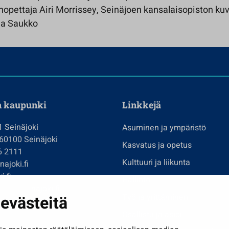
nopettaja Airi Morrissey, Seinäjoen kansalaisopiston kuv
na Saukko
n kaupunki
Linkkejä
1 Seinäjoki
Asuminen ja ympäristö
 60100 Seinäjoki
Kasvatus ja opetus
6 2111
Kulttuuri ja liikunta
ajoki.fi
i.fi
Hallinto
imi@seinajoki.fi
evästeitä
Työ ja yrittäminen
je
Osallistu ja asioi