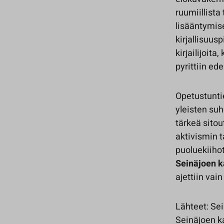
ruumiillista
lisääntymise
kirjallisuusp
kirjailijoita
pyrittiin ed
Opetustunti
yleisten suh
tärkeä sitou
aktivismin t
puoluekiiho
Seinäjoen k
ajettiin vai
Lähteet: Se
Seinäjoen ka