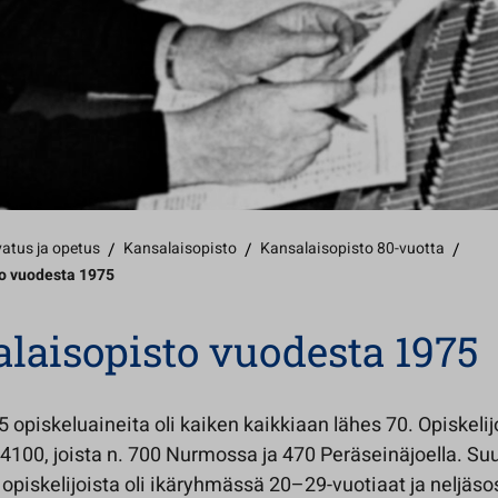
atus ja opetus
/
Kansalaisopisto
/
Kansalaisopisto 80-vuotta
/
o vuodesta 1975
laisopisto vuodesta 1975
opiskeluaineita oli kaiken kaikkiaan lähes 70. Opiskelijo
4100, joista n. 700 Nurmossa ja 470 Peräseinäjoella. Suur
opiskelijoista oli ikäryhmässä 20–29-vuotiaat ja neljäso