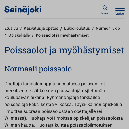
Haku
Valikko
Etusivu
/
Kasvatus ja opetus
/
Lukiokoulutus
/
Nurmon lukio
/
Opiskelijalle
/
Poissaolot ja myöhästymiset
Poissaolot ja myöhästymiset
Normaali poissaolo
Opettaja tarkastaa oppitunnin alussa poissaolijat
merkitsee ne sähköiseen poissaolojäresjtelmään
koulupäivän aikana. Ryhmänohjaaja tarkkailee
poissaoloja kaksi kertaa viikossa. Täysi-ikäinen opiskelija
ilmoittaa suoraan poissaolostaan opettajalle (ei
Wilmassa). Huoltaja voi ilmoittaa opiskelijan poissaolosta
Wilman kautta. Huoltaja kuittaa poissaoloilmotuksen