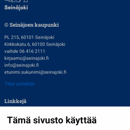
© Seinäjoen kaupunki
PL 215, 60101 Seinäjoki
Kirkkokatu 6, 60100 Seinäjoki
vaihde 06 416 2111
kirjaamo@seinajoki.fi
info@seinajoki.fi
etunimi.sukunimi@seinajoki.fi
Tilaa uutiskirje
Linkkejä
Asuminen ja ympäristö
Tämä sivusto käyttää
Kasvatus ja opetus