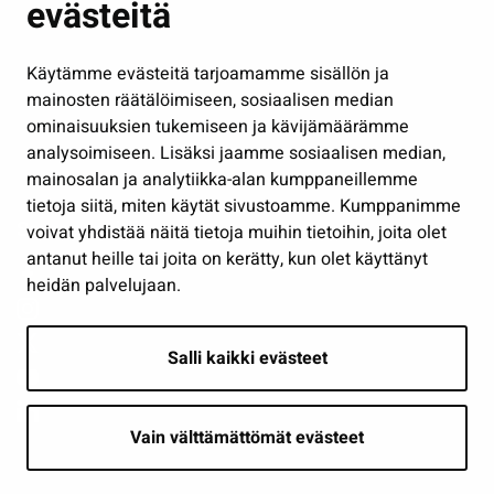
evästeitä
Kulttuuri ja liikunta
Hallinto
Käytämme evästeitä tarjoamamme sisällön ja
Työ ja yrittäminen
mainosten räätälöimiseen, sosiaalisen median
Osallistu ja asioi
ominaisuuksien tukemiseen ja kävijämäärämme
analysoimiseen. Lisäksi jaamme sosiaalisen median,
Näytä omat evästeasetukseni
mainosalan ja analytiikka-alan kumppaneillemme
tietoja siitä, miten käytät sivustoamme. Kumppanimme
Seuraa meitä
voivat yhdistää näitä tietoja muihin tietoihin, joita olet
antanut heille tai joita on kerätty, kun olet käyttänyt
heidän palvelujaan.
Salli kaikki evästeet
Vain välttämättömät evästeet