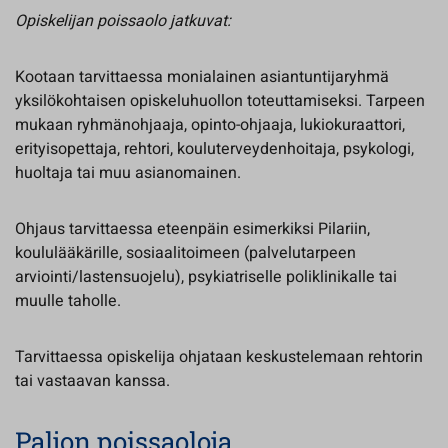
Opiskelijan poissaolo jatkuvat:
Kootaan tarvittaessa monialainen asiantuntijaryhmä
yksilökohtaisen opiskeluhuollon toteuttamiseksi. Tarpeen
mukaan ryhmänohjaaja, opinto-ohjaaja, lukiokuraattori,
erityisopettaja, rehtori, kouluterveydenhoitaja, psykologi,
huoltaja tai muu asianomainen.
Ohjaus tarvittaessa eteenpäin esimerkiksi Pilariin,
koululääkärille, sosiaalitoimeen (palvelutarpeen
arviointi/lastensuojelu), psykiatriselle poliklinikalle tai
muulle taholle.
Tarvittaessa opiskelija ohjataan keskustelemaan rehtorin
tai vastaavan kanssa.
Paljon poissaoloja