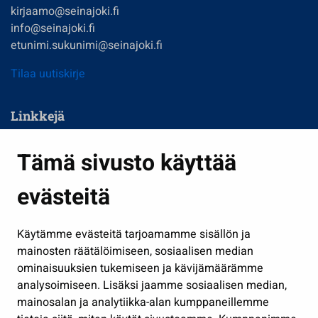
kirjaamo@seinajoki.fi
info@seinajoki.fi
etunimi.sukunimi@seinajoki.fi
Tilaa uutiskirje
Linkkejä
Asuminen ja ympäristö
Tämä sivusto käyttää
Kasvatus ja opetus
evästeitä
Kulttuuri ja liikunta
Hallinto
Käytämme evästeitä tarjoamamme sisällön ja
Työ ja yrittäminen
mainosten räätälöimiseen, sosiaalisen median
Osallistu ja asioi
ominaisuuksien tukemiseen ja kävijämäärämme
analysoimiseen. Lisäksi jaamme sosiaalisen median,
Näytä omat evästeasetukseni
mainosalan ja analytiikka-alan kumppaneillemme