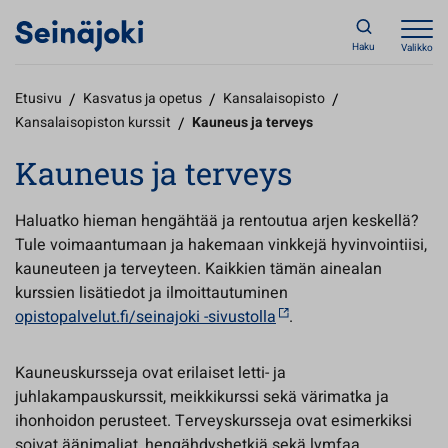
Haku
Valikko
Etusivu
/
Kasvatus ja opetus
/
Kansalaisopisto
/
Kansalaisopiston kurssit
/
Kauneus ja terveys
Kauneus ja terveys
Haluatko hieman hengähtää ja rentoutua arjen keskellä?
Tule voimaantumaan ja hakemaan vinkkejä hyvinvointiisi,
kauneuteen ja terveyteen. Kaikkien tämän ainealan
kurssien lisätiedot ja ilmoittautuminen
opistopalvelut.fi/seinajoki -sivustolla
.
Kauneuskursseja ovat erilaiset letti- ja
juhlakampauskurssit, meikkikurssi sekä värimatka ja
ihonhoidon perusteet. Terveyskursseja ovat esimerkiksi
soivat äänimaljat, hengähdyshetkiä sekä lymfaa