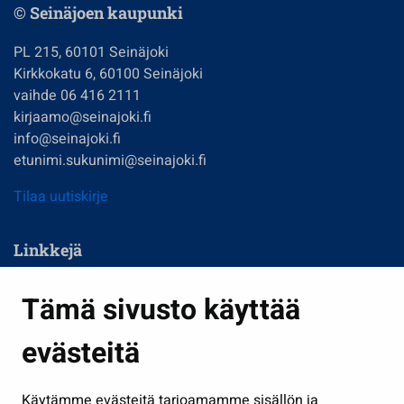
© Seinäjoen kaupunki
PL 215, 60101 Seinäjoki
Kirkkokatu 6, 60100 Seinäjoki
vaihde 06 416 2111
kirjaamo@seinajoki.fi
info@seinajoki.fi
etunimi.sukunimi@seinajoki.fi
Tilaa uutiskirje
Linkkejä
Asuminen ja ympäristö
Tämä sivusto käyttää
Kasvatus ja opetus
evästeitä
Kulttuuri ja liikunta
Hallinto
Käytämme evästeitä tarjoamamme sisällön ja