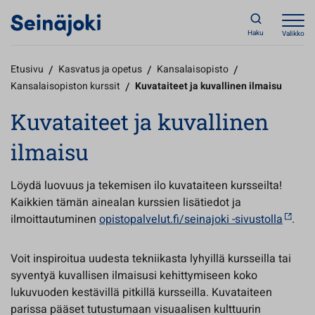
Haku
Valikko
Etusivu
/
Kasvatus ja opetus
/
Kansalaisopisto
/
Kansalaisopiston kurssit
/
Kuvataiteet ja kuvallinen ilmaisu
Kuvataiteet ja kuvallinen
ilmaisu
Löydä luovuus ja tekemisen ilo kuvataiteen kursseilta!
Kaikkien tämän ainealan kurssien lisätiedot ja
ilmoittautuminen
opistopalvelut.fi/seinajoki -sivustolla
.
Voit inspiroitua uudesta tekniikasta lyhyillä kursseilla tai
syventyä kuvallisen ilmaisusi kehittymiseen koko
lukuvuoden kestävillä pitkillä kursseilla. Kuvataiteen
parissa pääset tutustumaan visuaalisen kulttuurin