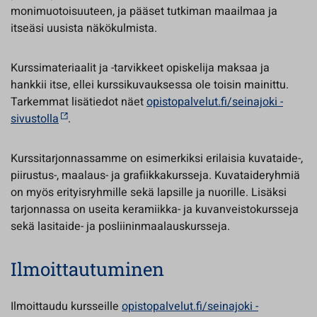
monimuotoisuuteen, ja pääset tutkiman maailmaa ja
itseäsi uusista näkökulmista.
Kurssimateriaalit ja -tarvikkeet opiskelija maksaa ja
hankkii itse, ellei kurssikuvauksessa ole toisin mainittu.
Tarkemmat lisätiedot näet
opistopalvelut.fi/seinajoki -
sivustolla
.
Kurssitarjonnassamme on esimerkiksi erilaisia kuvataide-,
piirustus-, maalaus- ja grafiikkakursseja. Kuvataideryhmiä
on myös erityisryhmille sekä lapsille ja nuorille. Lisäksi
tarjonnassa on useita keramiikka- ja kuvanveistokursseja
sekä lasitaide- ja posliininmaalauskursseja.
Ilmoittautuminen
Ilmoittaudu kursseille
opistopalvelut.fi/seinajoki -