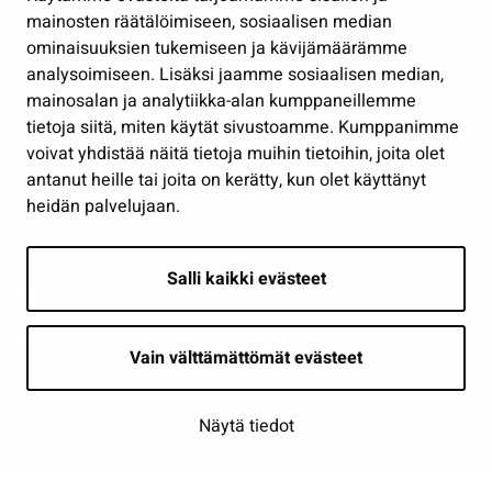
Työ ja yrittäminen
mainosten räätälöimiseen, sosiaalisen median
Osallistu ja asioi
ominaisuuksien tukemiseen ja kävijämäärämme
analysoimiseen. Lisäksi jaamme sosiaalisen median,
Näytä omat evästeasetukseni
mainosalan ja analytiikka-alan kumppaneillemme
tietoja siitä, miten käytät sivustoamme. Kumppanimme
Seuraa meitä
voivat yhdistää näitä tietoja muihin tietoihin, joita olet
antanut heille tai joita on kerätty, kun olet käyttänyt
heidän palvelujaan.
Salli kaikki evästeet
Vain välttämättömät evästeet
Näytä tiedot
Saavutettavuusseloste
| © Seinäjoki 2026