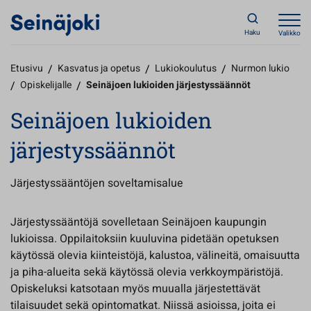
Haku
Valikko
Etusivu
/
Kasvatus ja opetus
/
Lukiokoulutus
/
Nurmon lukio
/
Opiskelijalle
/
Seinäjoen lukioiden järjestyssäännöt
Seinäjoen lukioiden
järjestyssäännöt
Järjestyssääntöjen soveltamisalue
Järjestyssääntöjä sovelletaan Seinäjoen kaupungin
lukioissa. Oppilaitoksiin kuuluvina pidetään opetuksen
käytössä olevia kiinteistöjä, kalustoa, välineitä, omaisuutta
ja piha-alueita sekä käytössä olevia verkkoympäristöjä.
Opiskeluksi katsotaan myös muualla järjestettävät
tilaisuudet sekä opintomatkat. Niissä asioissa, joita ei