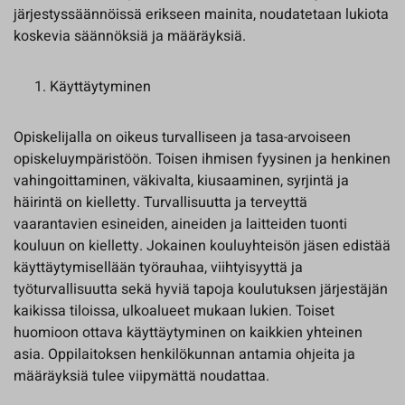
järjestyssäännöissä erikseen mainita, noudatetaan lukiota
koskevia säännöksiä ja määräyksiä.
Käyttäytyminen
Opiskelijalla on oikeus turvalliseen ja tasa-arvoiseen
opiskeluympäristöön. Toisen ihmisen fyysinen ja henkinen
vahingoittaminen, väkivalta, kiusaaminen, syrjintä ja
häirintä on kielletty. Turvallisuutta ja terveyttä
vaarantavien esineiden, aineiden ja laitteiden tuonti
kouluun on kielletty. Jokainen kouluyhteisön jäsen edistää
käyttäytymisellään työrauhaa, viihtyisyyttä ja
työturvallisuutta sekä hyviä tapoja koulutuksen järjestäjän
kaikissa tiloissa, ulkoalueet mukaan lukien. Toiset
huomioon ottava käyttäytyminen on kaikkien yhteinen
asia. Oppilaitoksen henkilökunnan antamia ohjeita ja
määräyksiä tulee viipymättä noudattaa.