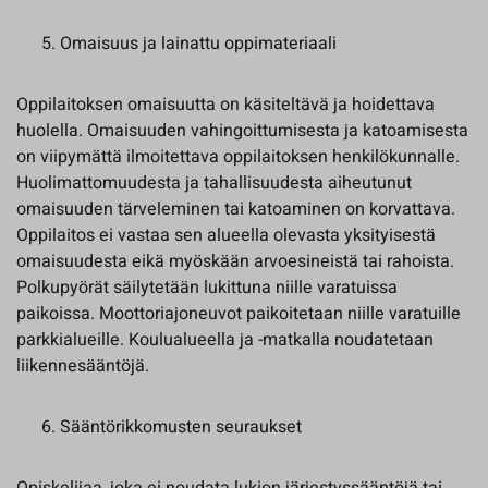
Omaisuus ja lainattu oppimateriaali
Oppilaitoksen omaisuutta on käsiteltävä ja hoidettava
huolella. Omaisuuden vahingoittumisesta ja katoamisesta
on viipymättä ilmoitettava oppilaitoksen henkilökunnalle.
Huolimattomuudesta ja tahallisuudesta aiheutunut
omaisuuden tärveleminen tai katoaminen on korvattava.
Oppilaitos ei vastaa sen alueella olevasta yksityisestä
omaisuudesta eikä myöskään arvoesineistä tai rahoista.
Polkupyörät säilytetään lukittuna niille varatuissa
paikoissa. Moottoriajoneuvot paikoitetaan niille varatuille
parkkialueille. Koulualueella ja -matkalla noudatetaan
liikennesääntöjä.
Sääntörikkomusten seuraukset