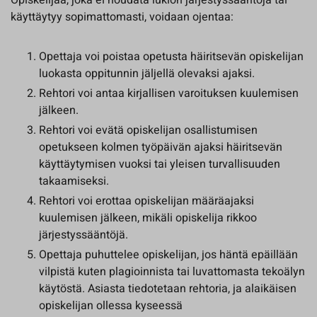
Opiskelijaa, joka ei noudata lukion järjestyssääntöjä tai
käyttäytyy sopimattomasti, voidaan ojentaa:
Opettaja voi poistaa opetusta häiritsevän opiskelijan
luokasta oppitunnin jäljellä olevaksi ajaksi.
Rehtori voi antaa kirjallisen varoituksen kuulemisen
jälkeen.
Rehtori voi evätä opiskelijan osallistumisen
opetukseen kolmen työpäivän ajaksi häiritsevän
käyttäytymisen vuoksi tai yleisen turvallisuuden
takaamiseksi.
Rehtori voi erottaa opiskelijan määräajaksi
kuulemisen jälkeen, mikäli opiskelija rikkoo
järjestyssääntöjä.
Opettaja puhuttelee opiskelijan, jos häntä epäillään
vilpistä kuten plagioinnista tai luvattomasta tekoälyn
käytöstä. Asiasta tiedotetaan rehtoria, ja alaikäisen
opiskelijan ollessa kyseessä