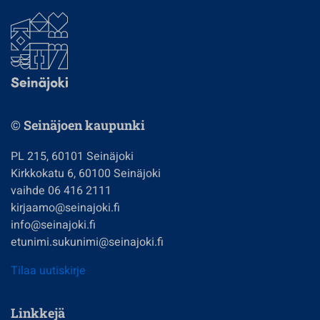
© Seinäjoen kaupunki
PL 215, 60101 Seinäjoki
Kirkkokatu 6, 60100 Seinäjoki
vaihde 06 416 2111
kirjaamo@seinajoki.fi
info@seinajoki.fi
etunimi.sukunimi@seinajoki.fi
Tilaa uutiskirje
Linkkejä