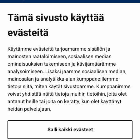
Asuminen ja ympäristö
Tämä sivusto käyttää
Kasvatus ja opetus
evästeitä
Kulttuuri ja liikunta
Hallinto
Käytämme evästeitä tarjoamamme sisällön ja
Työ ja yrittäminen
mainosten räätälöimiseen, sosiaalisen median
Osallistu ja asioi
ominaisuuksien tukemiseen ja kävijämäärämme
analysoimiseen. Lisäksi jaamme sosiaalisen median,
Näytä omat evästeasetukseni
mainosalan ja analytiikka-alan kumppaneillemme
tietoja siitä, miten käytät sivustoamme. Kumppanimme
Seuraa meitä
voivat yhdistää näitä tietoja muihin tietoihin, joita olet
antanut heille tai joita on kerätty, kun olet käyttänyt
heidän palvelujaan.
Salli kaikki evästeet