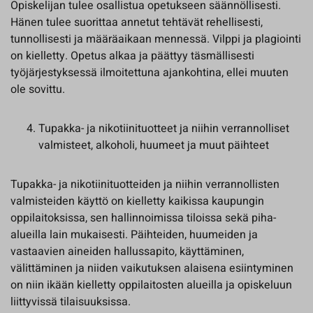
Opiskelijan tulee osallistua opetukseen säännöllisesti.
Hänen tulee suorittaa annetut tehtävät rehellisesti,
tunnollisesti ja määräaikaan mennessä. Vilppi ja plagiointi
on kielletty. Opetus alkaa ja päättyy täsmällisesti
työjärjestyksessä ilmoitettuna ajankohtina, ellei muuten
ole sovittu.
Tupakka- ja nikotiinituotteet ja niihin verrannolliset
valmisteet, alkoholi, huumeet ja muut päihteet
Tupakka- ja nikotiinituotteiden ja niihin verrannollisten
valmisteiden käyttö on kielletty kaikissa kaupungin
oppilaitoksissa, sen hallinnoimissa tiloissa sekä piha-
alueilla lain mukaisesti. Päihteiden, huumeiden ja
vastaavien aineiden hallussapito, käyttäminen,
välittäminen ja niiden vaikutuksen alaisena esiintyminen
on niin ikään kielletty oppilaitosten alueilla ja opiskeluun
liittyvissä tilaisuuksissa.