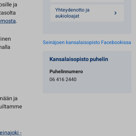
sille ja
Yhteydenotto ja
tasolta
aukioloajat
amosta
.
minen
Seinäjoen kansalaisopisto Facebookissa
malla
Kansalaisopisto puhelin
Puhelinnumero
06 416 2440
mään ja
vuiltamme
einajoki -