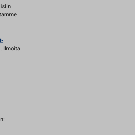
isiin
iltamme
t-
. Ilmoita
n: