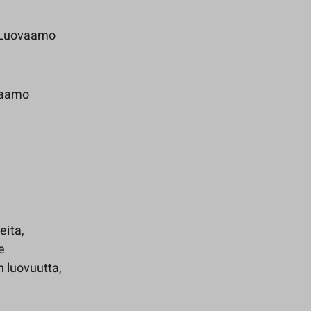
(Luovaamo
aamo
eita,
e
n luovuutta,