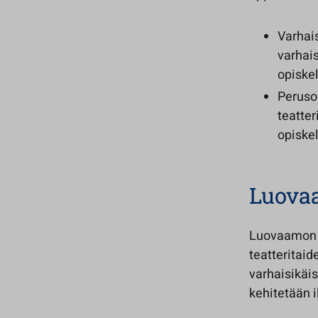
Varhais
varhais
opiske
Perusop
teatter
opiskel
Luovaa
Luovaamon v
teatteritaid
varhaisikäis
kehitetään i