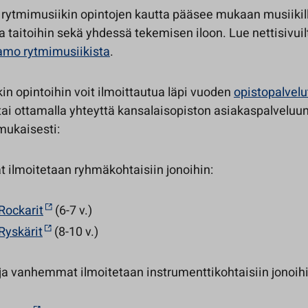
ytmimusiikin opintojen kautta pääsee mukaan musiikill
ja taitoihin sekä yhdessä tekemisen iloon. Lue nettisivu
mo rytmimusiikista
.
in opintoihin voit ilmoittautua läpi vuoden
opistopalvelu
tai ottamalla yhteyttä kansalaisopiston asiakaspalveluun
mukaisesti:
t ilmoitetaan ryhmäkohtaisiin jonoihin:
Rockarit
(6-7 v.)
Ryskärit
(8-10 v.)
 ja vanhemmat ilmoitetaan instrumenttikohtaisiin jonoihi