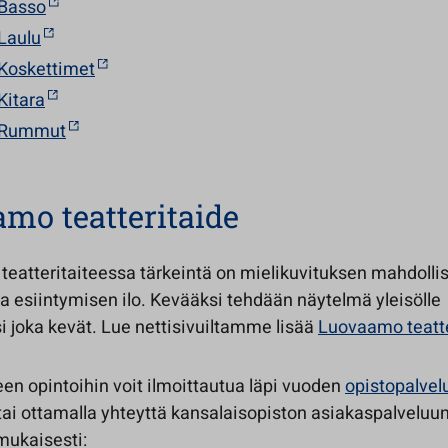
Basso
Laulu
Koskettimet
Kitara
 Rummut
mo teatteritaide
eatteritaiteessa tärkeintä on mielikuvituksen mahdolli
 ja esiintymisen ilo. Kevääksi tehdään näytelmä yleisölle
i joka kevät. Lue nettisivuiltamme lisää
Luovaamo teatte
een opintoihin voit ilmoittautua läpi vuoden
opistopalvelu
tai ottamalla yhteyttä kansalaisopiston asiakaspalveluun
mukaisesti: