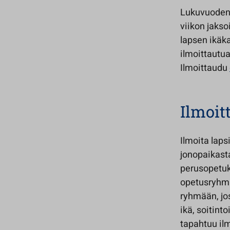
Lukuvuoden 
viikon jakso
lapsen ikäk
ilmoittautu
Ilmoittaudu
Ilmoit
Ilmoita laps
jonopaikasta
perusopetuk
opetusryhmä
ryhmään, jo
ikä, soitint
tapahtuu il