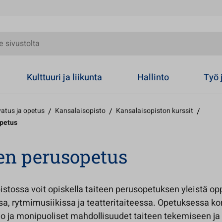
olta
Kulttuuri ja liikunta
Hallinto
Työ 
atus ja opetus
/
Kansalaisopisto
/
Kansalaisopiston kurssit
/
opetus
en perusopetus
istossa voit opiskella taiteen perusopetuksen yleistä o
sa, rytmimusiikissa ja teatteritaiteessa. Opetuksessa ko
lo ja monipuoliset mahdollisuudet taiteen tekemiseen ja