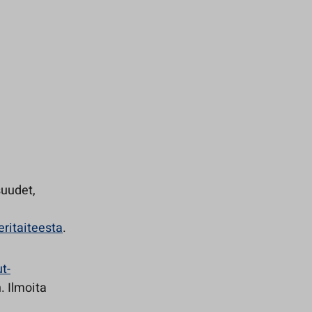
suudet,
ritaiteesta
.
t-
. Ilmoita