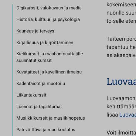
kokemiseen 
Digikurssit, valokuvaus ja media
nuorille suu
Historia, kulttuuri ja psykologia
toiselle ete
Kauneus ja terveys
Taiteen per
Kirjallisuus ja kirjoittaminen
tapahtuu he
Kielikurssit ja maahanmuuttajille
asiakaspalv
suunnatut kurssit
Kuvataiteet ja kuvallinen ilmaisu
Luova
Kädentaidot ja muotoilu
Liikuntakurssit
Luovaamon k
kehittämään
Luennot ja tapahtumat
lisää
Luovaa
Musiikkikurssit ja musiikinopetus
Pätevöittävä ja muu koulutus
Voit ilmoit