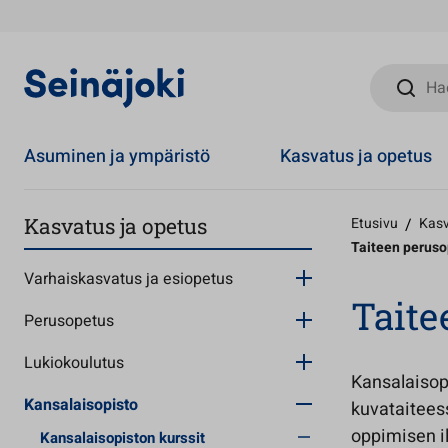
Hae sivust
Asuminen ja ympäristö
Kasvatus ja opetus
Kasvatus ja opetus
Etusivu
/
Kasv
Taiteen perus
Varhaiskasvatus ja esiopetus
Taite
Perusopetus
Lukiokoulutus
Kansalaisop
Kansalaisopisto
kuvataitees
oppimisen i
Kansalaisopiston kurssit