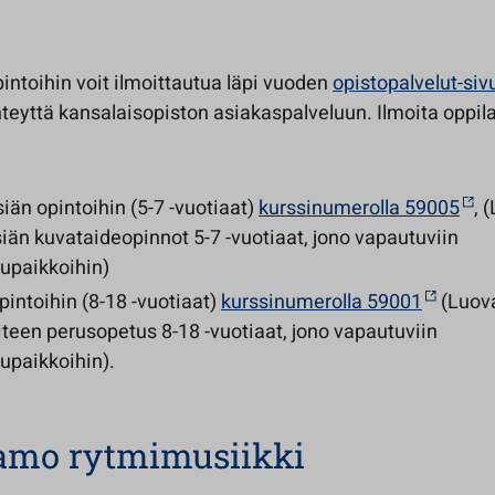
intoihin voit ilmoittautua läpi vuoden
opistopalvelut-siv
teyttä kansalaisopiston asiakaspalveluun. Ilmoita oppila
iän opintoihin (5-7 -vuotiaat)
kurssinumerolla 59005
, 
iän kuvataideopinnot 5-7 -vuotiaat, jono vapautuviin
lupaikkoihin)
intoihin (8-18 -vuotiaat)
kurssinumerolla 59001
(Luov
teen perusopetus 8-18 -vuotiaat, jono vapautuviin
upaikkoihin).
amo rytmimusiikki