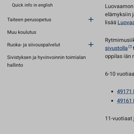
Quick info in english
Luovaamon r
elämyksiin 
Taiteen perusopetus
lisää
Luovaa
Muu koulutus
Rytmimusiik
Ruoka- ja siivouspalvelut
sivustolla
oppilas iän 
Sivistyksen ja hyvinvoinnin toimialan
hallinto
6-10 vuotiaa
49171 
49161 
11-vuotiaat