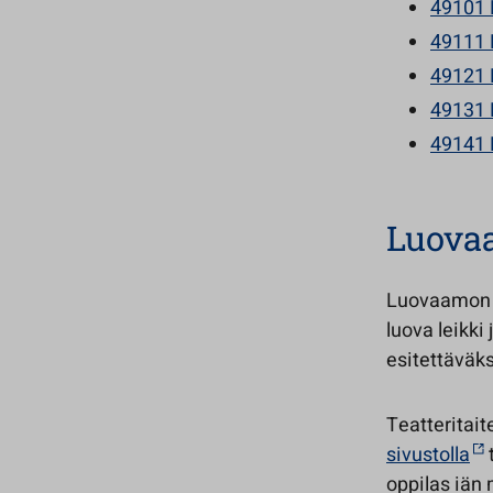
49101 
49111 
49121 
49131 
49141
Luovaa
Luovaamon t
luova leikki
esitettäväks
Teatteritait
sivustolla
oppilas iän 