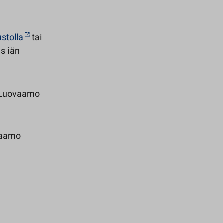
ustolla
tai
s iän
(Luovaamo
aamo