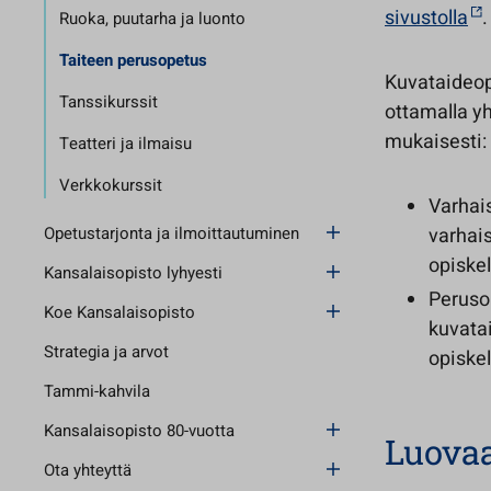
sivustolla
.
Ruoka, puutarha ja luonto
Taiteen perusopetus
Kuvataideop
Tanssikurssit
ottamalla yh
mukaisesti:
Teatteri ja ilmaisu
Verkkokurssit
Varhais
Opetustarjonta ja ilmoittautuminen
varhais
opiske
Kansalaisopisto lyhyesti
Perusop
Koe Kansalaisopisto
kuvatai
Strategia ja arvot
opiskel
Tammi-kahvila
Kansalaisopisto 80-vuotta
Luova
Ota yhteyttä