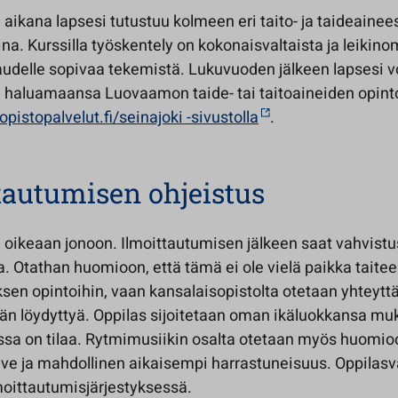
aikana lapsesi tutustuu kolmeen eri taito- ja taideaine
ina. Kurssilla työskentely on kokonaisvaltaista ja leikin
audelle sopivaa tekemistä. Lukuvuoden jälkeen lapsesi v
a haluamaansa Luovaamon taide- tai taitoaineiden opinto
opistopalvelut.fi/seinajoki -sivustolla
.
tautumisen ohjeistus
i oikeaan jonoon. Ilmoittautumisen jälkeen saat vahvistu
. Otathan huomioon, että tämä ei ole vielä paikka taite
sen opintoihin, vaan kansalaisopistolta otetaan yhteytt
n löydyttyä. Oppilas sijoitetaan oman ikäluokkansa mu
ssa on tilaa. Rytmimusiikin osalta otetaan myös huomio
oive ja mahdollinen aikaisempi harrastuneisuus. Oppilasv
moittautumisjärjestyksessä.