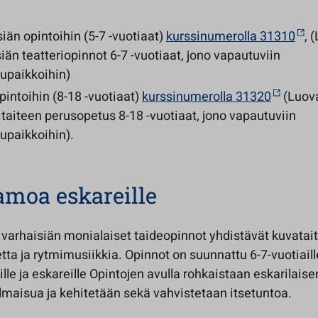
iän opintoihin (5-7 -vuotiaat)
kurssinumerolla 31310
, 
iän teatteriopinnot 6-7 -vuotiaat, jono vapautuviin
lupaikkoihin)
intoihin (8-18 -vuotiaat)
kurssinumerolla 31320
(Luov
itaiteen perusopetus 8-18 -vuotiaat, jono vapautuviin
upaikkoihin).
moa eskareille
arhaisiän monialaiset taideopinnot yhdistävät kuvatait
etta ja rytmimusiikkia. Opinnot on suunnattu 6-7-vuotiaill
ille ja eskareille Opintojen avulla rohkaistaan eskarilaise
lmaisua ja kehitetään sekä vahvistetaan itsetuntoa.