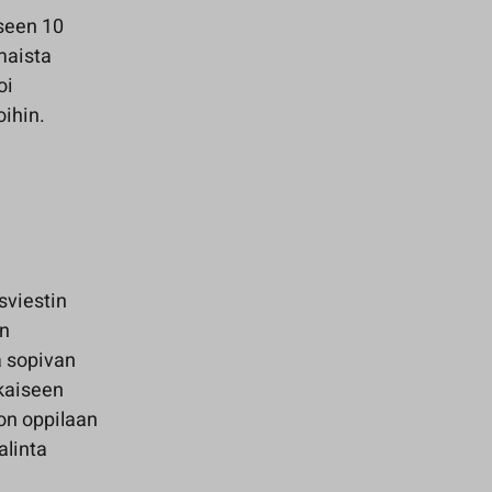
eseen 10
omaista
oi
ihin.
sviestin
en
ä sopivan
kaiseen
on oppilaan
alinta