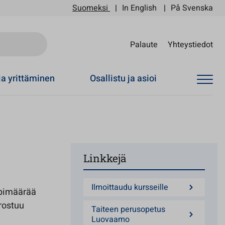
Suomeksi
In English
På Svenska
Sii
Palaute
Yhteystiedot
ja yrittäminen
Osallistu ja asioi
Linkkejä
Ilmoittaudu kursseille
ppimäärää
rostuu
Taiteen perusopetus
Luovaamo