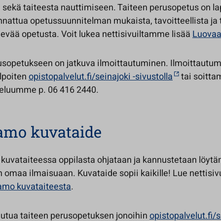
sekä taiteesta nauttimiseen. Taiteen perusopetus on lap
nnattua opetussuunnitelman mukaista, tavoitteellista ja 
nevää opetusta. Voit lukea nettisivuiltamme lisää
Luova
usopetukseen on jatkuva ilmoittautuminen. Ilmoittautu
lpoiten
opistopalvelut.fi/seinajoki -sivustolla
tai soitta
eluumme p. 06 416 2440.
amo kuvataide
uvataiteessa oppilasta ohjataan ja kannustetaan löytä
 omaa ilmaisuaan. Kuvataide sopii kaikille! Lue nettisi
mo kuvataiteesta
.
tautua taiteen perusopetuksen jonoihin
opistopalvelut.fi/s