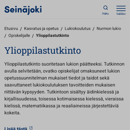
Haku
Valikko
Etusivu
/
Kasvatus ja opetus
/
Lukiokoulutus
/
Nurmon lukio
/
Opiskelijalle
/
Ylioppilastutkinto
Ylioppilastutkinto
Ylioppilastutkinto suoritetaan lukion päätteeksi. Tutkinnon
avulla selvitetään, ovatko opiskelijat omaksuneet lukion
opetussuunnitelman mukaiset tiedot ja taidot sekä
saavuttaneet lukiokoulutuksen tavoitteiden mukaisen
riittävän kypsyyden. Tutkintoon sisältyy äidinkielessä ja
kirjallisuudessa, toisessa kotimaisessa kielessä, vieraissa
kielissä, matematiikassa ja reaaliaineissa järjestettäviä
kokeita.
Lisää tästä.