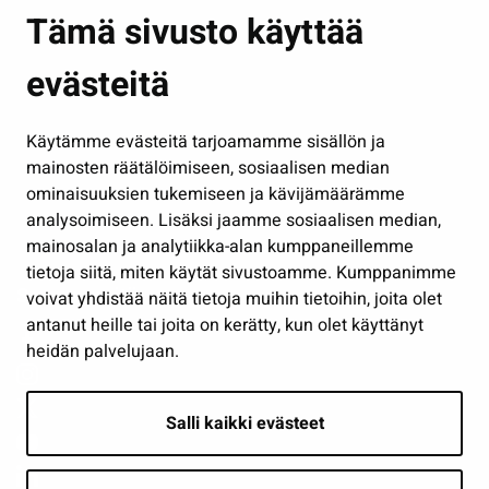
Asuminen ja ympäristö
Tämä sivusto käyttää
Kasvatus ja opetus
evästeitä
Kulttuuri ja liikunta
Hallinto
Käytämme evästeitä tarjoamamme sisällön ja
Työ ja yrittäminen
mainosten räätälöimiseen, sosiaalisen median
Osallistu ja asioi
ominaisuuksien tukemiseen ja kävijämäärämme
analysoimiseen. Lisäksi jaamme sosiaalisen median,
Näytä omat evästeasetukseni
mainosalan ja analytiikka-alan kumppaneillemme
tietoja siitä, miten käytät sivustoamme. Kumppanimme
Seuraa meitä
voivat yhdistää näitä tietoja muihin tietoihin, joita olet
antanut heille tai joita on kerätty, kun olet käyttänyt
heidän palvelujaan.
Salli kaikki evästeet