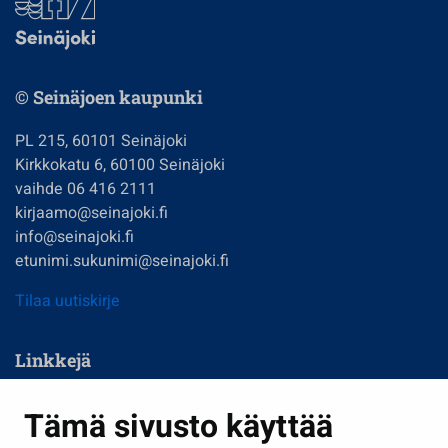
© Seinäjoen kaupunki
PL 215, 60101 Seinäjoki
Kirkkokatu 6, 60100 Seinäjoki
vaihde 06 416 2111
kirjaamo@seinajoki.fi
info@seinajoki.fi
etunimi.sukunimi@seinajoki.fi
Tilaa uutiskirje
Linkkejä
Asuminen ja ympäristö
Tämä sivusto käyttää
Kasvatus ja opetus