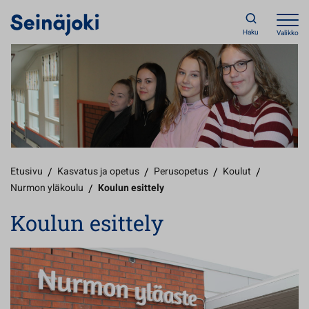
Haku
Valikko
Etusivu
/
Kasvatus ja opetus
/
Perusopetus
/
Koulut
/
Nurmon yläkoulu
/
Koulun esittely
Koulun esittely