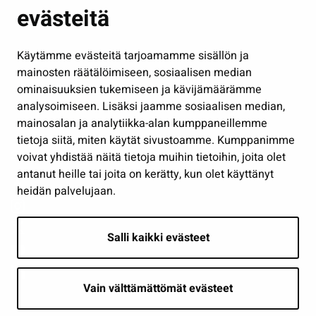
evästeitä
Kulttuuri ja liikunta
Hallinto
Käytämme evästeitä tarjoamamme sisällön ja
Työ ja yrittäminen
mainosten räätälöimiseen, sosiaalisen median
ominaisuuksien tukemiseen ja kävijämäärämme
Osallistu ja asioi
analysoimiseen. Lisäksi jaamme sosiaalisen median,
Näytä omat evästeasetukseni
mainosalan ja analytiikka-alan kumppaneillemme
tietoja siitä, miten käytät sivustoamme. Kumppanimme
Seuraa meitä
voivat yhdistää näitä tietoja muihin tietoihin, joita olet
antanut heille tai joita on kerätty, kun olet käyttänyt
heidän palvelujaan.
Salli kaikki evästeet
Vain välttämättömät evästeet