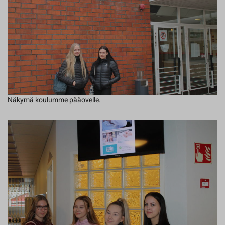
Näkymä koulumme pääovelle.