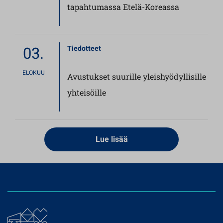
tapahtumassa Etelä-Koreassa
03.
Tiedotteet
ELOKUU
Avustukset suurille yleishyödyllisille
yhteisöille
Lue lisää