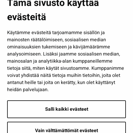
Tämä sivusto käyttää
Kasvatus ja opetus
evästeitä
Kulttuuri ja liikunta
Hallinto
Käytämme evästeitä tarjoamamme sisällön ja
Työ ja yrittäminen
mainosten räätälöimiseen, sosiaalisen median
Osallistu ja asioi
ominaisuuksien tukemiseen ja kävijämäärämme
analysoimiseen. Lisäksi jaamme sosiaalisen median,
Näytä omat evästeasetukseni
mainosalan ja analytiikka-alan kumppaneillemme
tietoja siitä, miten käytät sivustoamme. Kumppanimme
Seuraa meitä
voivat yhdistää näitä tietoja muihin tietoihin, joita olet
antanut heille tai joita on kerätty, kun olet käyttänyt
heidän palvelujaan.
Salli kaikki evästeet
Vain välttämättömät evästeet