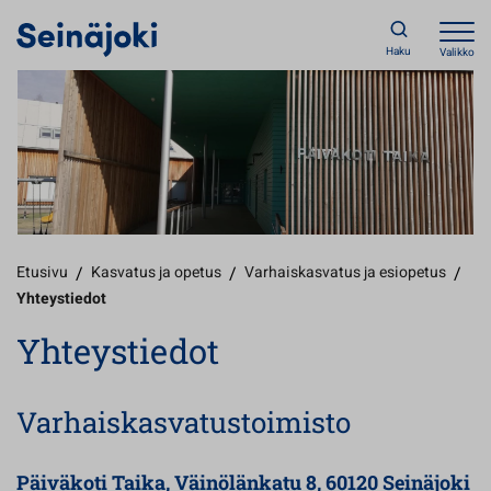
Haku
Valikko
Etusivu
/
Kasvatus ja opetus
/
Varhaiskasvatus ja esiopetus
/
Yhteystiedot
Yhteystiedot
Varhaiskasvatustoimisto
Päiväkoti Taika, Väinölänkatu 8, 60120 Seinäjoki