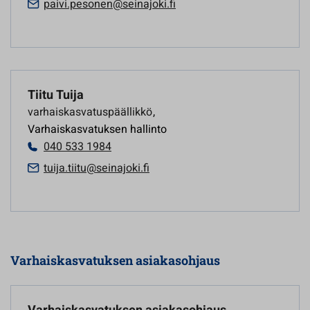
paivi.pesonen@seinajoki.fi
Tiitu Tuija
varhaiskasvatuspäällikkö
,
Varhaiskasvatuksen hallinto
040 533 1984
tuija.tiitu@seinajoki.fi
Varhaiskasvatuksen asiakasohjaus