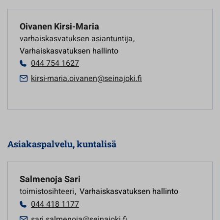
Oivanen Kirsi-Maria
varhaiskasvatuksen asiantuntija
,
Varhaiskasvatuksen hallinto
044 754 1627
kirsi-maria.oivanen@seinajoki.fi
Asiakaspalvelu, kuntalisä
Salmenoja Sari
toimistosihteeri
,
Varhaiskasvatuksen hallinto
044 418 1177
sari.salmenoja@seinajoki.fi