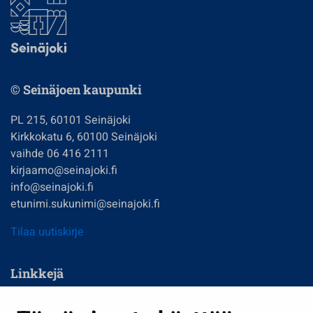
© Seinäjoen kaupunki
PL 215, 60101 Seinäjoki
Kirkkokatu 6, 60100 Seinäjoki
vaihde 06 416 2111
kirjaamo@seinajoki.fi
info@seinajoki.fi
etunimi.sukunimi@seinajoki.fi
Tilaa uutiskirje
Linkkejä
Asuminen ja ympäristö