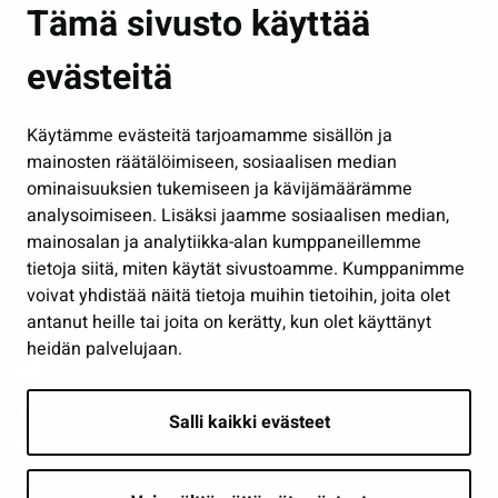
Tämä sivusto käyttää
Kasvatus ja opetus
evästeitä
Kulttuuri ja liikunta
Hallinto
Käytämme evästeitä tarjoamamme sisällön ja
Työ ja yrittäminen
mainosten räätälöimiseen, sosiaalisen median
Osallistu ja asioi
ominaisuuksien tukemiseen ja kävijämäärämme
analysoimiseen. Lisäksi jaamme sosiaalisen median,
Näytä omat evästeasetukseni
mainosalan ja analytiikka-alan kumppaneillemme
tietoja siitä, miten käytät sivustoamme. Kumppanimme
Seuraa meitä
voivat yhdistää näitä tietoja muihin tietoihin, joita olet
antanut heille tai joita on kerätty, kun olet käyttänyt
heidän palvelujaan.
Salli kaikki evästeet