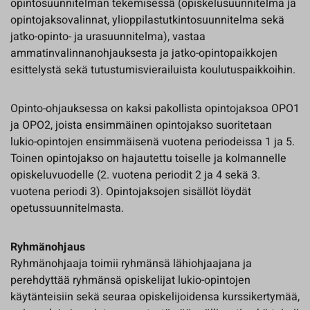
opintosuunnitelman tekemisessä (opiskelusuunnitelma ja
opintojaksovalinnat, ylioppilastutkintosuunnitelma sekä
jatko-opinto- ja urasuunnitelma), vastaa
ammatinvalinnanohjauksesta ja jatko-opintopaikkojen
esittelystä sekä tutustumisvierailuista koulutuspaikkoihin.
Opinto-ohjauksessa on kaksi pakollista opintojaksoa OPO1
ja OPO2, joista ensimmäinen opintojakso suoritetaan
lukio-opintojen ensimmäisenä vuotena periodeissa 1 ja 5.
Toinen opintojakso on hajautettu toiselle ja kolmannelle
opiskeluvuodelle (2. vuotena periodit 2 ja 4 sekä 3.
vuotena periodi 3). Opintojaksojen sisällöt löydät
opetussuunnitelmasta.
Ryhmänohjaus
Ryhmänohjaaja toimii ryhmänsä lähiohjaajana ja
perehdyttää ryhmänsä opiskelijat lukio-opintojen
käytänteisiin sekä seuraa opiskelijoidensa kurssikertymää,