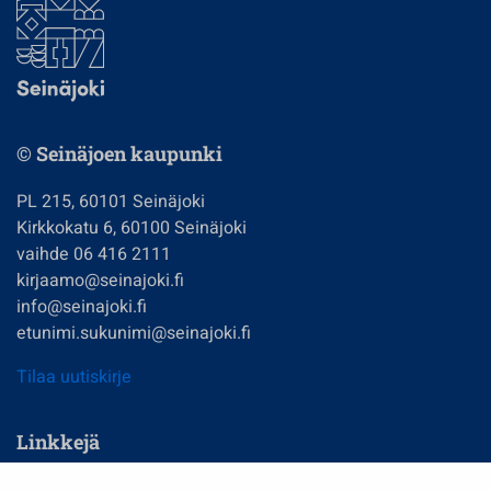
© Seinäjoen kaupunki
PL 215, 60101 Seinäjoki
Kirkkokatu 6, 60100 Seinäjoki
vaihde 06 416 2111
kirjaamo@seinajoki.fi
info@seinajoki.fi
etunimi.sukunimi@seinajoki.fi
Tilaa uutiskirje
Linkkejä
Asuminen ja ympäristö