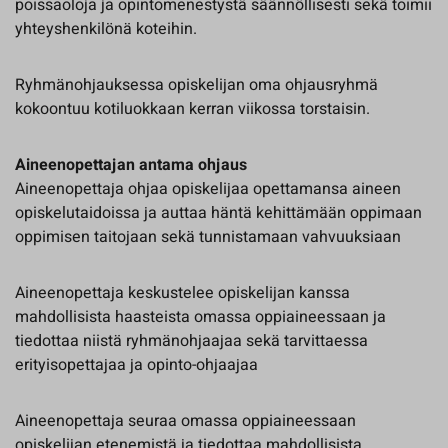
poissaoloja ja opintomenestystä säännöllisesti sekä toimii
yhteyshenkilönä koteihin.
Ryhmänohjauksessa opiskelijan oma ohjausryhmä
kokoontuu kotiluokkaan kerran viikossa torstaisin.
Aineenopettajan antama ohjaus
Aineenopettaja ohjaa opiskelijaa opettamansa aineen
opiskelutaidoissa ja auttaa häntä kehittämään oppimaan
oppimisen taitojaan sekä tunnistamaan vahvuuksiaan
Aineenopettaja keskustelee opiskelijan kanssa
mahdollisista haasteista omassa oppiaineessaan ja
tiedottaa niistä ryhmänohjaajaa sekä tarvittaessa
erityisopettajaa ja opinto-ohjaajaa
Aineenopettaja seuraa omassa oppiaineessaan
opiskelijan etenemistä ja tiedottaa mahdollisista