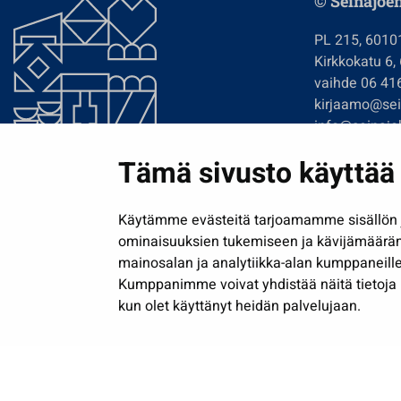
© Seinäjoe
PL 215, 6010
Kirkkokatu 6,
vaihde 06 41
kirjaamo@sein
info@seinajok
etunimi.sukun
Tämä sivusto käyttää 
Tilaa uutiskir
Käytämme evästeitä tarjoamamme sisällön j
ominaisuuksien tukemiseen ja kävijämäärä
mainosalan ja analytiikka-alan kumppaneille
Kumppanimme voivat yhdistää näitä tietoja muih
kun olet käyttänyt heidän palvelujaan.