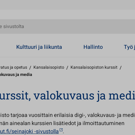
olta
Kulttuuri ja liikunta
Hallinto
Työ 
atus ja opetus
/
Kansalaisopisto
/
Kansalaisopiston kurssit
/
lokuvaus ja media
urssit, valokuvaus ja med
sto tarjoaa vuosittain erilaisia digi-, valokuvaus- ja med
män ainealan kurssien lisätiedot ja ilmoittautuminen
ut.fi/seinajoki -sivustolla
.