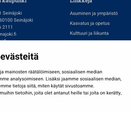
n kaupunki
Linkkejä
1 Seinäjoki
Asuminen ja ympäristö
 60100 Seinäjoki
Kasvatus ja opetus
6 2111
Kulttuuri ja liikunta
ajoki.fi
i.fi
Hallinto
imi@seinajoki.fi
evästeitä
Työ ja yrittäminen
je
Osallistu ja asioi
a mainosten räätälöimiseen, sosiaalisen median
Näytä omat evästeasetuksen
mme analysoimiseen. Lisäksi jaamme sosiaalisen median,
mme tietoja siitä, miten käytät sivustoamme.
in tietoihin, joita olet antanut heille tai joita on kerätty,
Saavutettavuusseloste
| © Seinäjoki 2026