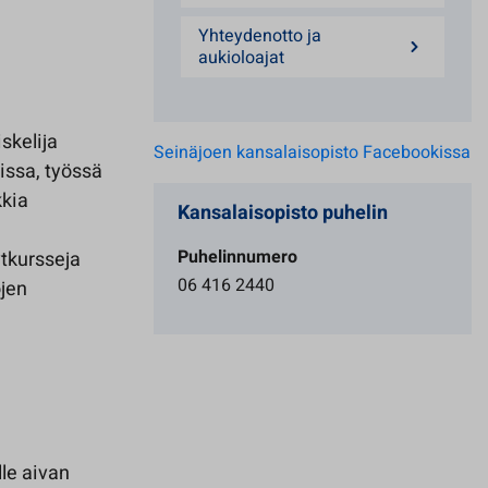
Yhteydenotto ja
aukioloajat
skelija
Seinäjoen kansalaisopisto Facebookissa
sissa, työssä
kkia
Kansalaisopisto puhelin
Puhelinnumero
ytkursseja
06 416 2440
ojen
le aivan