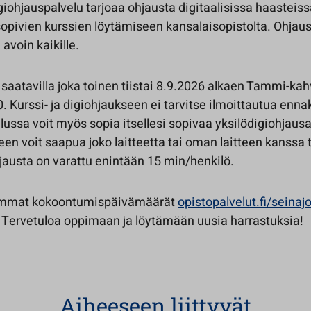
igiohjauspalvelu tarjoaa ohjausta digitaalisissa haasteiss
opivien kurssien löytämiseen kansalaisopistolta. Ohjaus
avoin kaikille.
saatavilla joka toinen tiistai 8.9.2026 alkaen Tammi-kah
 Kurssi- ja digiohjaukseen ei tarvitse ilmoittautua enna
ussa voit myös sopia itsellesi sopivaa yksilödigiohjausa
en voit saapua joko laitteetta tai oman laitteen kanssa 
austa on varattu enintään 15 min/henkilö.
emmat kokoontumispäivämäärät
opistopalvelut.fi/seinajo
. Tervetuloa oppimaan ja löytämään uusia harrastuksia!
Aiheeseen liittyvät