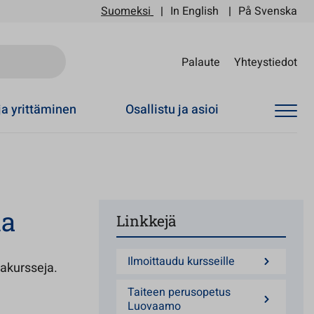
Suomeksi
In English
På Svenska
Sii
Palaute
Yhteystiedot
ja yrittäminen
Osallistu ja asioi
ia
Linkkejä
Ilmoittaudu kursseille
iakursseja.
Taiteen perusopetus
Luovaamo