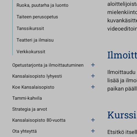
aloittelijoi
Ruoka, puutarha ja luonto
mielenkiint
Taiteen perusopetus
kuvankäsitte
videoeditoin
Tanssikurssit
Teatteri ja ilmaisu
Verkkokurssit
Ilmoi
Opetustarjonta ja ilmoittautuminen
Ilmoittaudu 
Kansalaisopisto lyhyesti
lisää ja il
Koe Kansalaisopisto
paikan pääl
Tammi-kahvila
Strategia ja arvot
Kurssi
Kansalaisopisto 80-vuotta
Ota yhteyttä
Etsitkö itse