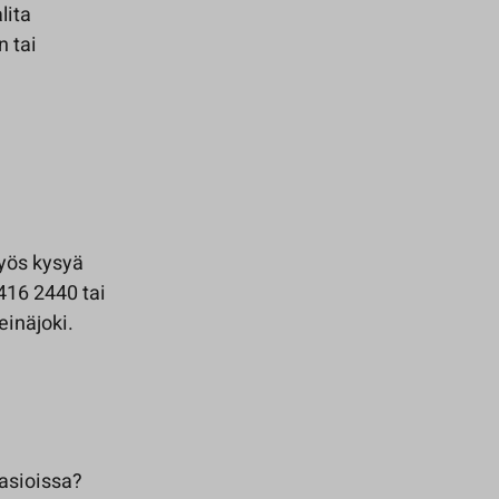
lita
 tai
myös kysyä
416 2440 tai
inäjoki.
iasioissa?