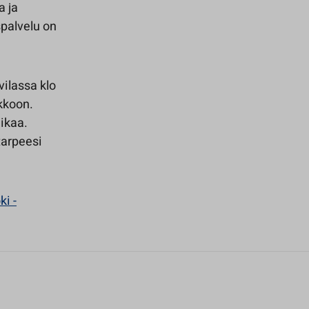
a ja
palvelu on
vilassa klo
kkoon.
ikaa.
tarpeesi
ki -