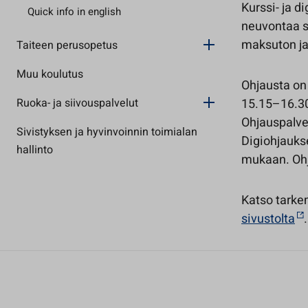
Kurssi- ja d
Quick info in english
neuvontaa s
maksuton ja 
Taiteen perusopetus
Muu koulutus
Ohjausta on 
Ruoka- ja siivouspalvelut
15.15–16.30.
Ohjauspalvel
Sivistyksen ja hyvinvoinnin toimialan
Digiohjaukse
hallinto
mukaan. Ohj
Katso tark
sivustolta