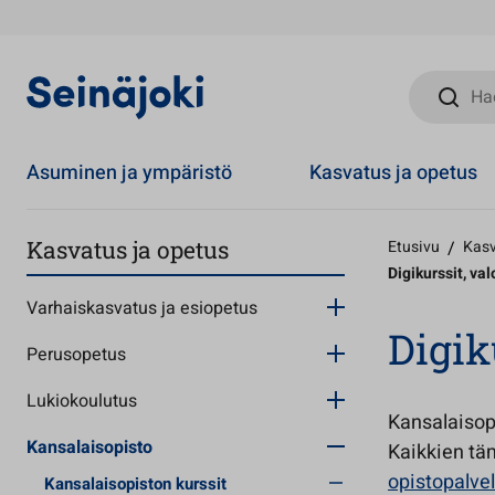
Hae sivust
Asuminen ja ympäristö
Kasvatus ja opetus
Kasvatus ja opetus
Etusivu
/
Kasv
Digikurssit, va
Varhaiskasvatus ja esiopetus
Digik
Perusopetus
Lukiokoulutus
Kansalaisopi
Kansalaisopisto
Kaikkien tä
opistopalvel
Kansalaisopiston kurssit