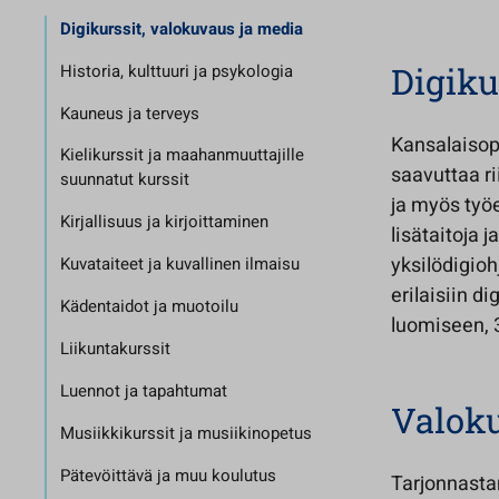
Digikurssit, valokuvaus ja media
Historia, kulttuuri ja psykologia
Digiku
Kauneus ja terveys
Kansalaisopi
Kielikurssit ja maahanmuuttajille
saavuttaa ri
suunnatut kurssit
ja myös työe
Kirjallisuus ja kirjoittaminen
lisätaitoja 
yksilödigio
Kuvataiteet ja kuvallinen ilmaisu
erilaisiin d
Kädentaidot ja muotoilu
luomiseen, 
Liikuntakurssit
Luennot ja tapahtumat
Valoku
Musiikkikurssit ja musiikinopetus
Pätevöittävä ja muu koulutus
Tarjonnasta