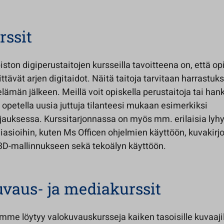
rssit
ston digiperustaitojen kursseilla tavoitteena on, että opi
ittävät arjen digitaidot. Näitä taitoja tarvitaan harrastuk
lämän jälkeen. Meillä voit opiskella perustaitoja tai han
ja opetella uusia juttuja tilanteesi mukaan esimerkiksi
hjauksessa. Kurssitarjonnassa on myös mm. erilaisia lyh
igiasioihin, kuten Ms Officen ohjelmien käyttöön, kuvakirj
3D-mallinnukseen sekä tekoälyn käyttöön.
vaus- ja mediakurssit
mme löytyy valokuvauskursseja kaiken tasoisille kuvaajil