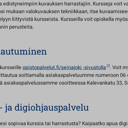
sta edistyneimpiin kuvauksen harrastajiin. Kursseja voit va
osi mukaan valokuvauksen tekniikkaan, itse kuvaamiseen
lyyn liittyvistä kursseista. Kursseilla voit opiskella myös
nin perusteita.
ttautuminen
kursseille
opistopalvelut.fi/seinajoki -sivustolla
. Voit 
moittautua soittamalla asiakaspalveluumme numeroon 06 
lä asiakaspalvelussamme osoitteessa Kalevankatu 33, Se
- ja digiohjauspalvelu
llesi sopivaa kurssia tai harrastusta? Kaipaatko apua dig