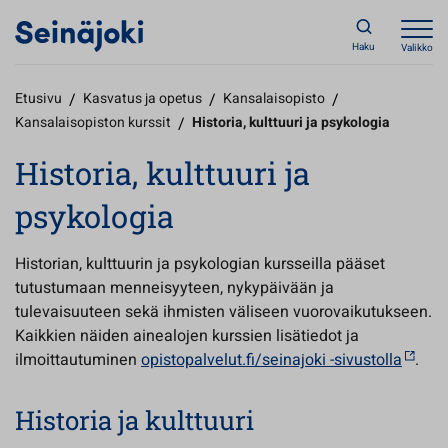
Haku
Valikko
Etusivu
/
Kasvatus ja opetus
/
Kansalaisopisto
/
Kansalaisopiston kurssit
/
Historia, kulttuuri ja psykologia
Historia, kulttuuri ja
psykologia
Historian, kulttuurin ja psykologian kursseilla pääset
tutustumaan menneisyyteen, nykypäivään ja
tulevaisuuteen sekä ihmisten väliseen vuorovaikutukseen.
Kaikkien näiden ainealojen kurssien lisätiedot ja
ilmoittautuminen
opistopalvelut.fi/seinajoki -sivustolla
.
Historia ja kulttuuri