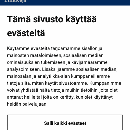
Asuminen ja ympäristö
Tämä sivusto käyttää
Kasvatus ja opetus
evästeitä
Kulttuuri ja liikunta
Hallinto
Käytämme evästeitä tarjoamamme sisällön ja
Työ ja yrittäminen
mainosten räätälöimiseen, sosiaalisen median
Osallistu ja asioi
ominaisuuksien tukemiseen ja kävijämäärämme
analysoimiseen. Lisäksi jaamme sosiaalisen median,
Näytä omat evästeasetukseni
mainosalan ja analytiikka-alan kumppaneillemme
tietoja siitä, miten käytät sivustoamme. Kumppanimme
Seuraa meitä
voivat yhdistää näitä tietoja muihin tietoihin, joita olet
antanut heille tai joita on kerätty, kun olet käyttänyt
heidän palvelujaan.
Salli kaikki evästeet