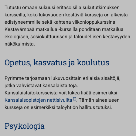
Tutustu omaan sukuusi eritasoisilla sukututkimuksen
kursseilla, koko lukuvuoden kestäviä kursseja on alkeista
edistyneemmille sekä kahtena viikonloppukurssina.
Kestävämpää matkailua -kurssilla pohditaan matkailua
ekologisen, sosiokulttuurisen ja taloudellisen kestävyyden
näkökulmista.
Opetus, kasvatus ja koulutus
Pyrimme tarjoamaan lukuvuosittain erilaisia sisältöjä,
jotka vahvistavat kansalaistaitoja.
Kansalaistaitokursseista voit lukea lisää esimerkiksi
Kansalaisopistojen nettisivuilta
. Tämän ainealueen
kursseja on esimerkiksi taloyhtiön hallitus tutuksi.
Psykologia