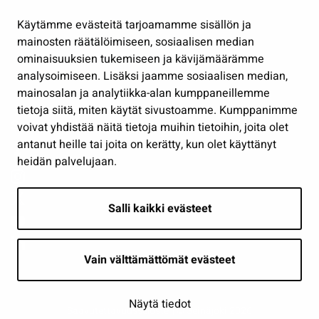
Hallinto
Käytämme evästeitä tarjoamamme sisällön ja
Työ ja yrittäminen
mainosten räätälöimiseen, sosiaalisen median
Osallistu ja asioi
ominaisuuksien tukemiseen ja kävijämäärämme
analysoimiseen. Lisäksi jaamme sosiaalisen median,
Näytä omat evästeasetukseni
mainosalan ja analytiikka-alan kumppaneillemme
tietoja siitä, miten käytät sivustoamme. Kumppanimme
Seuraa meitä
voivat yhdistää näitä tietoja muihin tietoihin, joita olet
antanut heille tai joita on kerätty, kun olet käyttänyt
heidän palvelujaan.
Salli kaikki evästeet
Vain välttämättömät evästeet
Näytä tiedot
Saavutettavuusseloste
| © Seinäjoki 2026