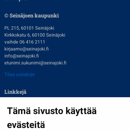
© Seinäjoen kaupunki
PL 215, 60101 Seinäjoki
Kirkkokatu 6, 60100 Seinäjoki
vaihde 06 416 2111
kirjaamo@seinajoki.fi
info@seinajoki.fi
etunimi.sukunimi@seinajoki.fi
Tilaa uutiskirje
Linkkejä
Asuminen ja ympäristö
Tämä sivusto käyttää
Kasvatus ja opetus
evästeitä
Kulttuuri ja liikunta