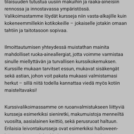
tilaisuuden tutustua uusiin makuihin ja raaka-aineisiin
rennossa ja innostavassa ympäristössä.
Valikoimastamme löydät kursseja niin vasta-alkajille kuin
kokeneemmillekin kotikokeille – jokaiselle jotakin omaan
tahtiin ja taitotasoon sopivaa.
Ilmoittautumisen yhteydessä muistathan mainita
mahdolliset ruoka-aineallergiat, jotta voimme varmistaa
sinulle miellyttävän ja turvallisen kurssikokemuksen.
Kurssille mukaan tarvitset essun, mukavat sisäkengät
sekä astian, johon voit pakata mukaasi valmistamasi
herkut – sillä niitä todella kannattaa viedä myös kotiin
maisteltavaksi!
Kurssivalikoimassamme on ruoanvalmistukseen liittyviä
kursseja esimerkiksi sieniretki, makumuistoja menneiltä
vuosilta, aasialainen keittiö, sekä perusruoat haltuun.
Erilaisia leivontakursseja ovat esimerkiksi halloween-