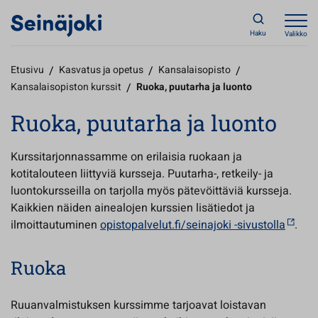
Haku
Valikko
Etusivu
/
Kasvatus ja opetus
/
Kansalaisopisto
/
Kansalaisopiston kurssit
/
Ruoka, puutarha ja luonto
Ruoka, puutarha ja luonto
Kurssitarjonnassamme on erilaisia ruokaan ja
kotitalouteen liittyviä kursseja. Puutarha-, retkeily- ja
luontokursseilla on tarjolla myös pätevöittäviä kursseja.
Kaikkien näiden ainealojen kurssien lisätiedot ja
ilmoittautuminen
opistopalvelut.fi/seinajoki -sivustolla
.
Ruoka
Ruuanvalmistuksen kurssimme tarjoavat loistavan