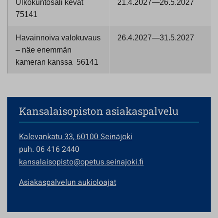
Ulkokuntosali kevät
21.4.2027—26.5.2027
75141
Havainnoiva valokuvaus
26.4.2027—31.5.2027
– näe enemmän
kameran kanssa 56141
Kansalaisopiston asiakaspalvelu
Kalevankatu 33, 60100 Seinäjoki
puh. 06 416 2440
kansalaisopisto@opetus.seinajoki.fi
Asiakaspalvelun aukioloajat