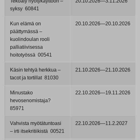
Tekoäly hyötykäyttöön –
20.10.2026—3.11.2026
syksy 60841
Kun elämä on
20.10.2026—20.10.2026
päättymässä –
kuolindoulan rooli
palliatiivisessa
hoitotyössä 00541
Käsin tehtyä herkkua –
21.10.2026—21.10.2026
tacot ja tortillat 81030
Minustako
22.10.2026—19.11.2026
hevosenomistaja?
85971
Vahvista myötätuntoasi
22.10.2026—11.2.2027
– irti itsekritiikistä 00521