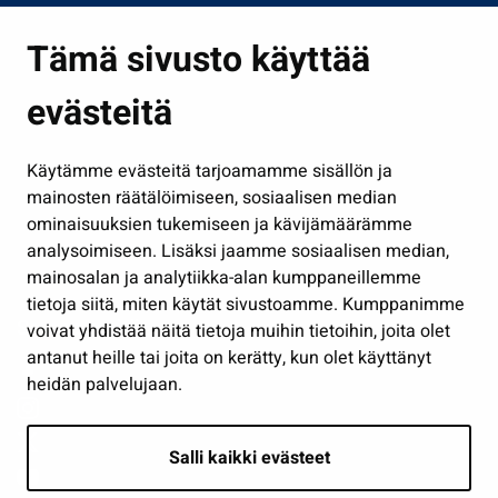
Asuminen ja ympäristö
Tämä sivusto käyttää
Kasvatus ja opetus
evästeitä
Kulttuuri ja liikunta
Hallinto
Käytämme evästeitä tarjoamamme sisällön ja
Työ ja yrittäminen
mainosten räätälöimiseen, sosiaalisen median
Osallistu ja asioi
ominaisuuksien tukemiseen ja kävijämäärämme
analysoimiseen. Lisäksi jaamme sosiaalisen median,
Näytä omat evästeasetukseni
mainosalan ja analytiikka-alan kumppaneillemme
tietoja siitä, miten käytät sivustoamme. Kumppanimme
Seuraa meitä
voivat yhdistää näitä tietoja muihin tietoihin, joita olet
antanut heille tai joita on kerätty, kun olet käyttänyt
heidän palvelujaan.
Salli kaikki evästeet