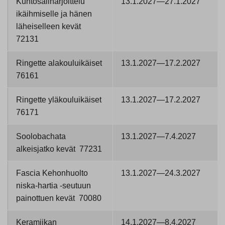
Kuntosaliharjoittelu
13.1.2027—27.1.2027
ikäihmiselle ja hänen
läheiselleen kevät
72131
Ringette alakouluikäiset
13.1.2027—17.2.2027
76161
Ringette yläkouluikäiset
13.1.2027—17.2.2027
76171
Soolobachata
13.1.2027—7.4.2027
alkeisjatko kevät 77231
Fascia Kehonhuolto
13.1.2027—24.3.2027
niska-hartia -seutuun
painottuen kevät 70080
Keramiikan
14.1.2027—8.4.2027