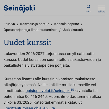
Haku
Valikko
Etusivu
/
Kasvatus ja opetus
/
Kansalaisopisto
/
Opetustarjonta ja ilmoittautuminen
/
Uudet kurssit
Uudet kurssit
Lukuvuoden 2026-2027 tarjonnassa on yli sata uutta
kurssia. Uudet kurssit on suunniteltu asiakastoiveiden ja
paikallisten sivistystarpeiden pohjalta.
Kurssit on listattu alle kurssin alkamisen mukaisessa
aikajärjestyksessä. Näille kaikille muille kursseille voi
ilmoittautua
opistopalvelut.fi/seinajoki
-sivustolla tai
puhelimitse 06 416 2440. Huom. ilmoittautuminen alkaa
viikolla 33/2026. Katso tarkemmat aikataulut
ilmoittautumisen ohje -sivulta
.