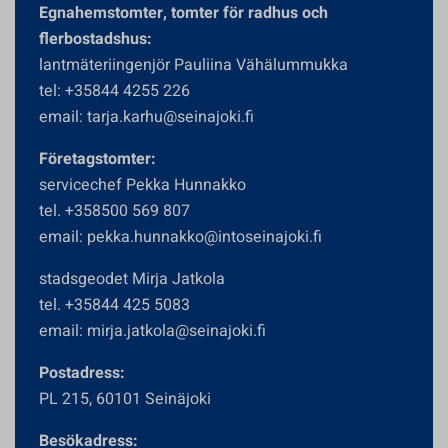
Egnahemstomter, tomter för radhus och
flerbostadshus:
lantmäteriingenjör Pauliina Vähälummukka
tel: +35844 4255 226
email: tarja.karhu@seinajoki.fi
Företagstomter:
servicechef Pekka Hunnakko
tel. +358500 569 807
email: pekka.hunnakko@intoseinajoki.fi
stadsgeodet Mirja Jatkola
tel. +35844 425 5083
email: mirja.jatkola@seinajoki.fi
Postadress:
PL 215, 60101 Seinäjoki
Besökadress: