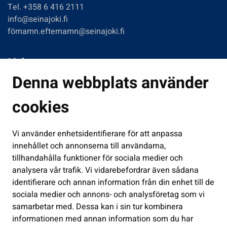
Tel. +358 6 416 2111
info@seinajoki.fi
förnamn.efternamn@seinajoki.fi
Links
Denna webbplats använder
Boende och miljö
Fostran och utbildning
cookies
Kultur och idrott
Vi använder enhetsidentifierare för att anpassa
Förvaltning
innehållet och annonserna till användarna,
Jobb och företagsamhet
tillhandahålla funktioner för sociala medier och
Delta och sköt ärenden
analysera vår trafik. Vi vidarebefordrar även sådana
identifierare och annan information från din enhet till de
Show my cookie settings
sociala medier och annons- och analysföretag som vi
samarbetar med. Dessa kan i sin tur kombinera
Follow us
informationen med annan information som du har