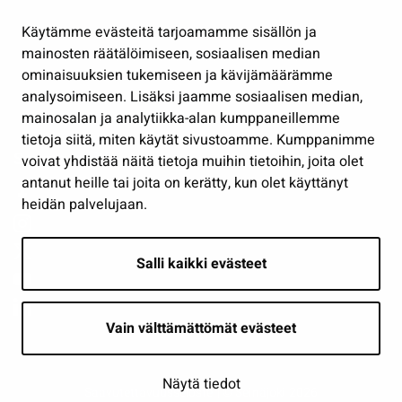
Hallinto
Käytämme evästeitä tarjoamamme sisällön ja
Työ ja yrittäminen
mainosten räätälöimiseen, sosiaalisen median
Osallistu ja asioi
ominaisuuksien tukemiseen ja kävijämäärämme
analysoimiseen. Lisäksi jaamme sosiaalisen median,
Näytä omat evästeasetukseni
mainosalan ja analytiikka-alan kumppaneillemme
tietoja siitä, miten käytät sivustoamme. Kumppanimme
Seuraa meitä
voivat yhdistää näitä tietoja muihin tietoihin, joita olet
antanut heille tai joita on kerätty, kun olet käyttänyt
heidän palvelujaan.
Salli kaikki evästeet
Vain välttämättömät evästeet
Näytä tiedot
Saavutettavuusseloste
| © Seinäjoki 2026