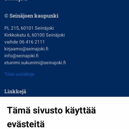
© Seinäjoen kaupunki
PL 215, 60101 Seinäjoki
Kirkkokatu 6, 60100 Seinäjoki
vaihde 06 416 2111
kirjaamo@seinajoki.fi
info@seinajoki.fi
etunimi.sukunimi@seinajoki.fi
Tilaa uutiskirje
Linkkejä
Asuminen ja ympäristö
Tämä sivusto käyttää
Kasvatus ja opetus
evästeitä
Kulttuuri ja liikunta