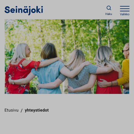
Haku
Valikko
Etusivu
/
yhteystiedot