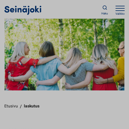
Haku
Valikko
Etusivu
/
laskutus