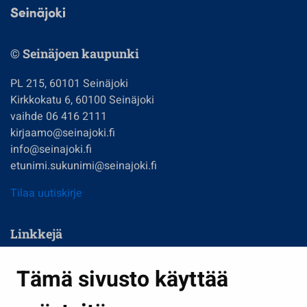
© Seinäjoen kaupunki
PL 215, 60101 Seinäjoki
Kirkkokatu 6, 60100 Seinäjoki
vaihde 06 416 2111
kirjaamo@seinajoki.fi
info@seinajoki.fi
etunimi.sukunimi@seinajoki.fi
Tilaa uutiskirje
Linkkejä
Asuminen ja ympäristö
Tämä sivusto käyttää
Kasvatus ja opetus