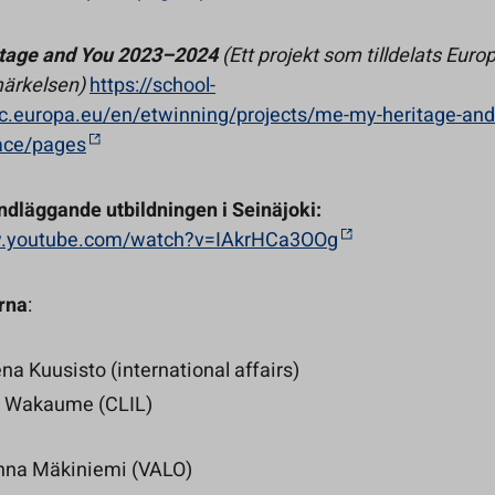
itage and You 2023–2024
(Ett projekt som tilldelats Euro
märkelsen)
https://school-
c.europa.eu/en/etwinning/projects/me-my-heritage-and
ace/pages
dläggande utbildningen i Seinäjoki:
w.youtube.com/watch?v=IAkrHCa3OOg
rna
:
a Kuusisto (international affairs)
 Wakaume (CLIL)
na Mäkiniemi (VALO)