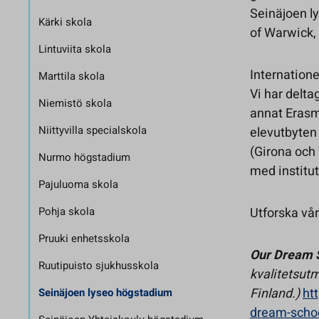
Seinäjoen l
Kärki skola
of Warwick,
Lintuviita skola
Internatione
Marttila skola
Vi har delta
Niemistö skola
annat Erasm
Niittyvilla specialskola
elevutbyten
(Girona och 
Nurmo högstadium
med institut
Pajuluoma skola
Pohja skola
Utforska vår
Pruuki enhetsskola
Our Dream 
Ruutipuisto sjukhusskola
kvalitetsutm
Finland.)
ht
Seinäjoen lyseo högstadium
dream-schoo