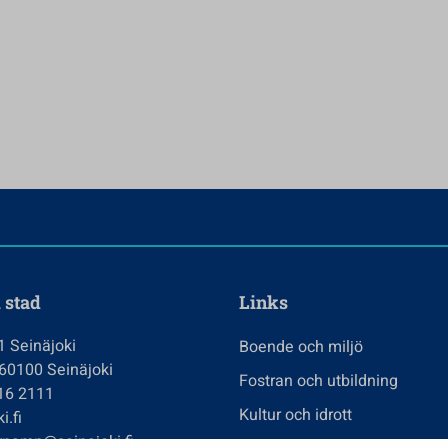
 stad
Links
1 Seinäjoki
Boende och miljö
 60100 Seinäjoki
Fostran och utbildning
416 2111
Kultur och idrott
i.fi
rnamn@seinajoki.fi