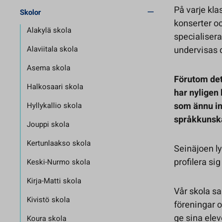
På varje kla
Skolor
konserter o
Alakylä skola
specialisera
Alaviitala skola
undervisas 
Asema skola
Förutom det
Halkosaari skola
har nyligen 
som ännu in
Hyllykallio skola
språkkunska
Jouppi skola
Kertunlaakso skola
Seinäjoen ly
profilera s
Keski-Nurmo skola
Kirja-Matti skola
Vår skola sa
Kivistö skola
föreningar 
ge sina elev
Koura skola