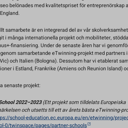
yseo belönades med kvalitetspriset för entreprenörskap a
 England.
llt samarbete är en integrerad del av vår skolverksamhe
git i många internationella projekt och mobiliteter, stödd
us+-finansiering. Under de senaste åren har vi genomfö
 genom samarbetande eTwinning-projekt med partners i
Vic) och Italien (Bologna). Dessutom har vi etablerat s
ioner i Estland, Frankrike (Amiens och Reunion Island) oc
a senaste projekt:
School 2022–2023
(Ett projekt som tilldelats Europeiska
ärkelsen och utsetts till ett av årets bästa eTwinning-pro
tps://school-education.ec.europa.eu/en/etwinning/projec
l-0/twinspace/pages/partner-schools