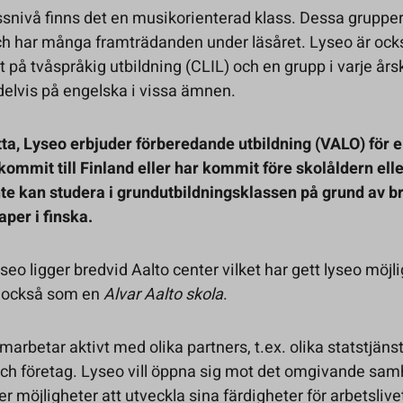
ssnivå finns det en musikorienterad klass. Dessa grupper
ch har många framträdanden under läsåret. Lyseo är ock
t på tvåspråkig utbildning (CLIL) och en grupp i varje års
delvis på engelska i vissa ämnen.
ta, Lyseo erbjuder förberedande utbildning (VALO) för 
kommit till Finland eller har kommit före skolåldern elle
te kan studera i grundutbildningsklassen på grund av b
per i finska.
seo ligger bredvid Aalto center vilket har gett lyseo möjli
ig också som en
Alvar Aalto skola
.
marbetar aktivt med olika partners, t.ex. olika statstjänst
och företag. Lyseo vill öppna sig mot det omgivande sam
er möjligheter att utveckla sina färdigheter för arbetslive