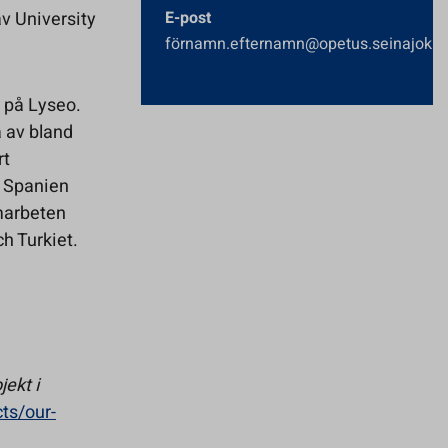
v University
E-post
förnamn.efternamn@opetus.seinajoki.f
t på Lyseo.
a av bland
rt
 Spanien
amarbeten
h Turkiet.
jekt i
ts/our-