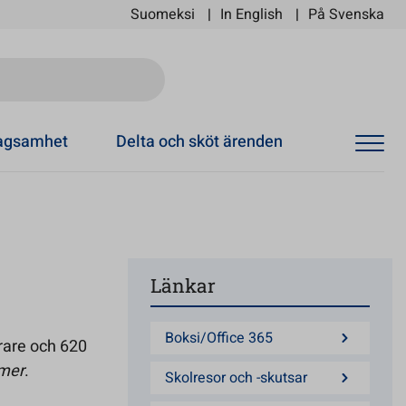
Suomeksi
In English
På Svenska
Ski
tagsamhet
Delta och sköt ärenden
Länkar
Boksi/Office 365
ärare och 620
 mer
.
Skolresor och -skutsar