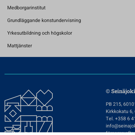
Medborgarinstitut
Grundläggande konstundervisning
Yrkesutbildning och högskolor
Mattjänster
© Seinäjoki
PB 215, 6010
Kirkkokatu 6,
Tel. +358 6 
info@seinajok
förnamn.efte