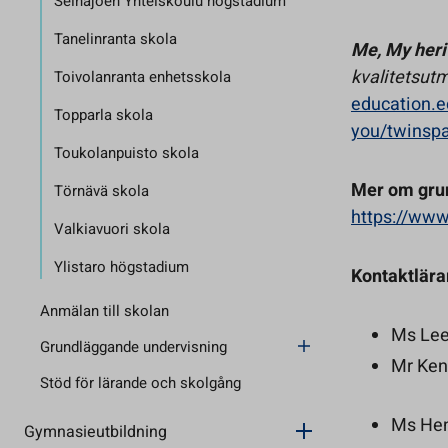
Seinäjoen Yhteiskoulu högstadium
Tanelinranta skola
Me, My her
kvalitetsut
Toivolanranta enhetsskola
education.e
Topparla skola
you/twinsp
Toukolanpuisto skola
Mer om grun
Törnävä skola
https://ww
Valkiavuori skola
Ylistaro högstadium
Kontaktlära
Anmälan till skolan
Ms Leen
Grundläggande undervisning
Mr Ken
Stöd för lärande och skolgång
Ms Hen
Gymnasieutbildning