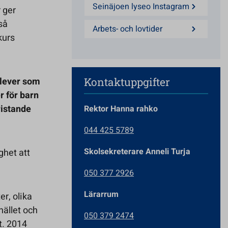
Seinäjoen lyseo Instagram
 ger
så
Arbets- och lovtider
kurs
elever som
Kontaktuppgifter
r för barn
ristande
Rektor Hanna rahko
044 425 5789
Skolsekreterare Anneli Turja
ghet att
050 377 2926
Lärarrum
er, olika
hället och
050 379 2474
t. 2014