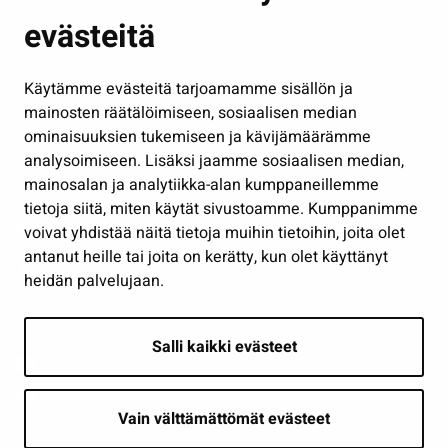
Kasvatus ja opetus
evästeitä
Kulttuuri ja liikunta
Hallinto
Käytämme evästeitä tarjoamamme sisällön ja
Työ ja yrittäminen
mainosten räätälöimiseen, sosiaalisen median
Osallistu ja asioi
ominaisuuksien tukemiseen ja kävijämäärämme
analysoimiseen. Lisäksi jaamme sosiaalisen median,
Näytä omat evästeasetukseni
mainosalan ja analytiikka-alan kumppaneillemme
tietoja siitä, miten käytät sivustoamme. Kumppanimme
Seuraa meitä
voivat yhdistää näitä tietoja muihin tietoihin, joita olet
antanut heille tai joita on kerätty, kun olet käyttänyt
heidän palvelujaan.
Salli kaikki evästeet
Vain välttämättömät evästeet