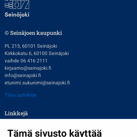
© Seinäjoen kaupunki
PL 215, 60101 Seinäjoki
Kirkkokatu 6, 60100 Seinäjoki
vaihde 06 416 2111
kirjaamo@seinajoki.fi
info@seinajoki.fi
etunimi.sukunimi@seinajoki.fi
Tilaa uutiskirje
Linkkejä
Asuminen ja ympäristö
Tämä sivusto käyttää