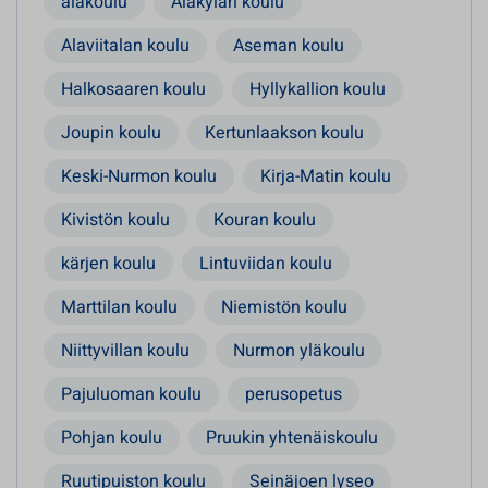
alakoulu
Alakylän koulu
Alaviitalan koulu
Aseman koulu
Halkosaaren koulu
Hyllykallion koulu
Joupin koulu
Kertunlaakson koulu
Keski-Nurmon koulu
Kirja-Matin koulu
Kivistön koulu
Kouran koulu
kärjen koulu
Lintuviidan koulu
Marttilan koulu
Niemistön koulu
Niittyvillan koulu
Nurmon yläkoulu
Pajuluoman koulu
perusopetus
Pohjan koulu
Pruukin yhtenäiskoulu
Ruutipuiston koulu
Seinäjoen lyseo