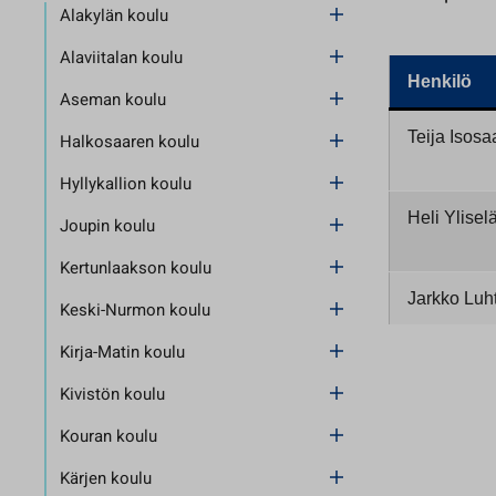
Alakylän koulu
Alaviitalan koulu
Henkilö
Aseman koulu
Teija Isosa
Halkosaaren koulu
Hyllykallion koulu
Heli Ylisel
Joupin koulu
Kertunlaakson koulu
Jarkko Luh
Keski-Nurmon koulu
Kirja-Matin koulu
Kivistön koulu
Kouran koulu
Kärjen koulu