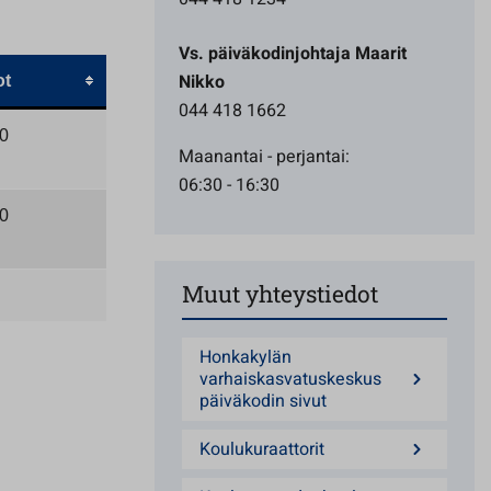
Vs. päiväkodinjohtaja Maarit
Nikko
ot
044 418 1662
0
Maanantai - perjantai:
06:30 - 16:30
0
Muut yhteystiedot
Honkakylän
varhaiskasvatuskeskus
päiväkodin sivut
Koulukuraattorit