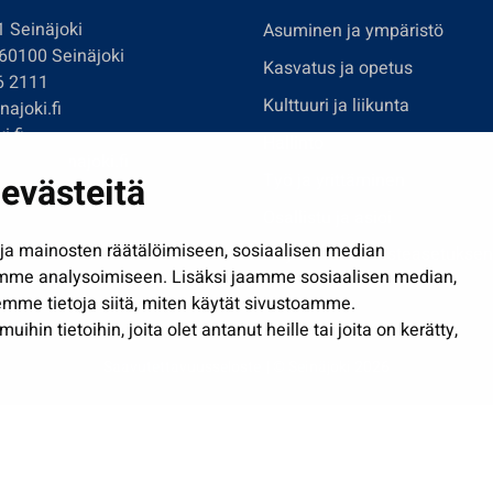
1 Seinäjoki
Asuminen ja ympäristö
 60100 Seinäjoki
Kasvatus ja opetus
6 2111
Kulttuuri ja liikunta
ajoki.fi
i.fi
Hallinto
imi@seinajoki.fi
evästeitä
Työ ja yrittäminen
je
Osallistu ja asioi
a mainosten räätälöimiseen, sosiaalisen median
Näytä omat evästeasetuksen
mme analysoimiseen. Lisäksi jaamme sosiaalisen median,
mme tietoja siitä, miten käytät sivustoamme.
in tietoihin, joita olet antanut heille tai joita on kerätty,
Saavutettavuusseloste
| © Seinäjoki 2026