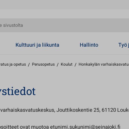
olta
Kulttuuri ja liikunta
Hallinto
Työ 
atus ja opetus
/
Perusopetus
/
Koulut
/
Honkakylän varhaiskasvatu
stiedot
varhaiskasvatuskeskus, Jouttikoskentie 25, 61120 Louk
soitteet ovat muotoa etunimi.sukunimi@seinajoki.fi