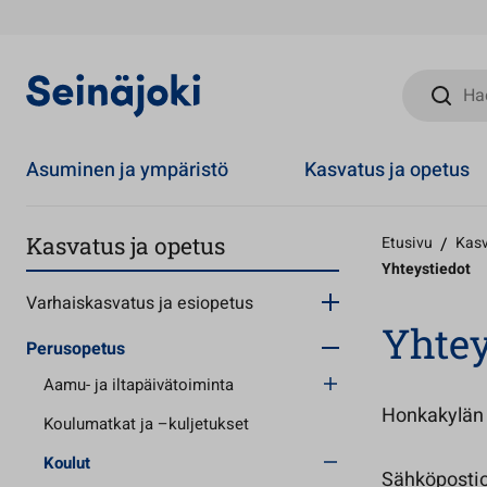
Hae sivust
Asuminen ja ympäristö
Kasvatus ja opetus
Kasvatus ja opetus
Etusivu
/
Kasv
Yhteystiedot
Varhaiskasvatus ja esiopetus
Yhtey
Perusopetus
Aamu- ja iltapäivätoiminta
Honkakylän 
Koulumatkat ja –kuljetukset
Koulut
Sähköpostio