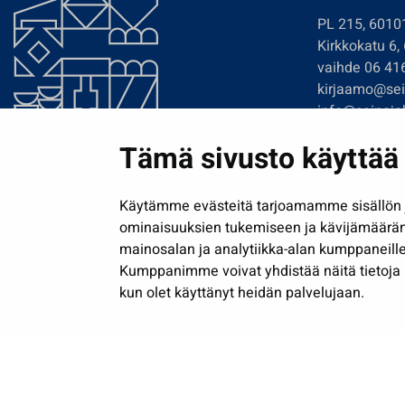
PL 215, 6010
Kirkkokatu 6,
vaihde 06 41
kirjaamo@sein
info@seinajok
etunimi.sukun
Tämä sivusto käyttää 
Tilaa uutiskir
Käytämme evästeitä tarjoamamme sisällön j
ominaisuuksien tukemiseen ja kävijämäärä
mainosalan ja analytiikka-alan kumppaneille
Kumppanimme voivat yhdistää näitä tietoja muih
kun olet käyttänyt heidän palvelujaan.