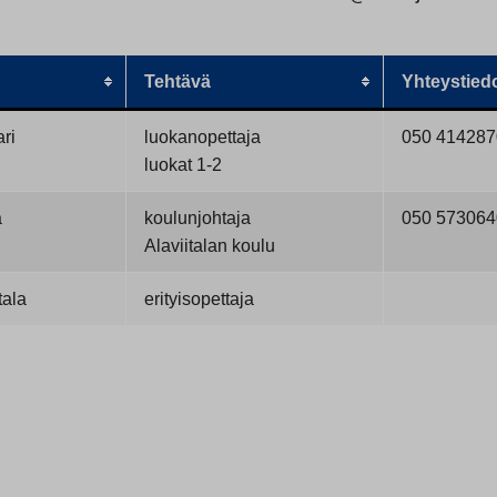
Tehtävä
Yhteystied
ari
luokanopettaja
050 414287
luokat 1-2
ä
koulunjohtaja
050 573064
Alaviitalan koulu
tala
erityisopettaja