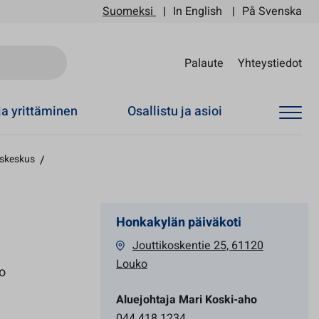
Suomeksi
In English
På Svenska
Sii
Palaute
Yhteystiedot
ja yrittäminen
Osallistu ja asioi
skeskus
/
Honkakylän päiväkoti
Jouttikoskentie 25, 61120
Louko
o
Aluejohtaja Mari Koski-aho
044 418 1234