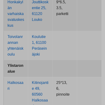
Honkakyl
Jouttikosk
9*6.5,
än
entie 25,
3.5,
varhaiska
61120
parketti
svatuskes
Louko
kus
Toivolanr
Koulutie
annan
1, 61100
yhtenäisk
Peräsein
oulu
äjoki
Ylistaron
alue
Halkosaa
Kitinojanti
25*13,
ri
e 49,
6,
60560
pinnoite
Halkosaa