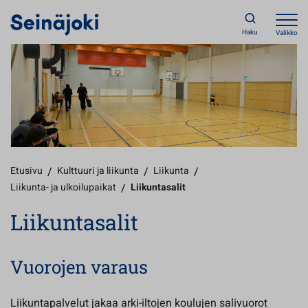
Haku
Valikko
Etusivu
/
Kulttuuri ja liikunta
/
Liikunta
/
Liikunta- ja ulkoilupaikat
/
Liikuntasalit
Liikuntasalit
Vuorojen varaus
Liikuntapalvelut jakaa arki-iltojen koulujen salivuorot