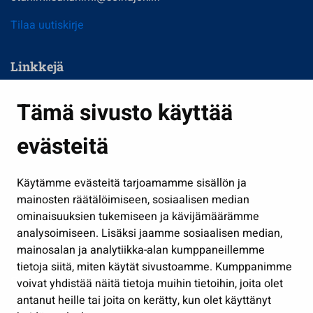
Tilaa uutiskirje
Linkkejä
Asuminen ja ympäristö
Tämä sivusto käyttää
Kasvatus ja opetus
evästeitä
Kulttuuri ja liikunta
Hallinto
Käytämme evästeitä tarjoamamme sisällön ja
Työ ja yrittäminen
mainosten räätälöimiseen, sosiaalisen median
Osallistu ja asioi
ominaisuuksien tukemiseen ja kävijämäärämme
analysoimiseen. Lisäksi jaamme sosiaalisen median,
Näytä omat evästeasetukseni
mainosalan ja analytiikka-alan kumppaneillemme
tietoja siitä, miten käytät sivustoamme. Kumppanimme
Seuraa meitä
voivat yhdistää näitä tietoja muihin tietoihin, joita olet
antanut heille tai joita on kerätty, kun olet käyttänyt