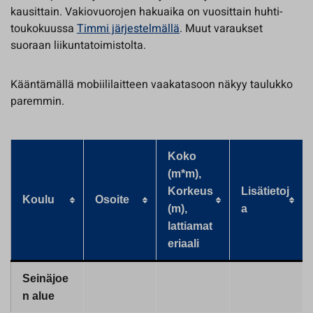
kausittain. Vakiovuorojen hakuaika on vuosittain huhti-
toukokuussa
Timmi järjestelmällä
. Muut varaukset
suoraan liikuntatoimistolta.
Kääntämällä mobiililaitteen vaakatasoon näkyy taulukko
paremmin.
Koko
(m*m),
Korkeus
Lisätietoj
Koulu
Osoite
(m),
a
lattiamat
eriaali
Seinäjoe
n alue