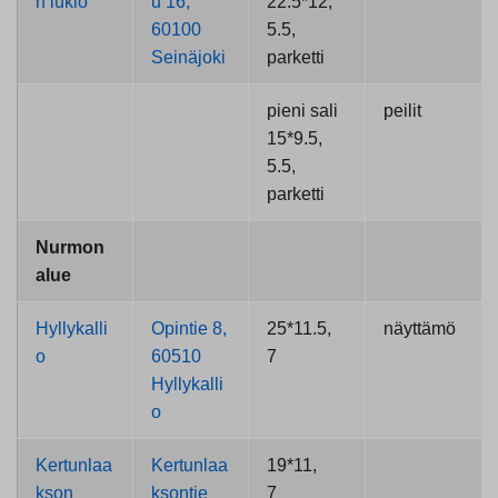
n lukio
u 16,
22.5*12,
60100
5.5,
Seinäjoki
parketti
pieni sali
peilit
15*9.5,
5.5,
parketti
Nurmon
alue
Hyllykalli
Opintie 8,
25*11.5,
näyttämö
o
60510
7
Hyllykalli
o
Kertunlaa
Kertunlaa
19*11,
kson
ksontie
7