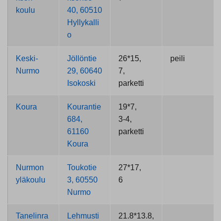
koulu
40, 60510
Hyllykalli
o
Keski-
Jöllöntie
26*15,
peili
Nurmo
29, 60640
7,
Isokoski
parketti
Koura
Kourantie
19*7,
684,
3-4,
61160
parketti
Koura
Nurmon
Toukotie
27*17,
yläkoulu
3, 60550
6
Nurmo
Tanelinra
Lehmusti
21.8*13.8,