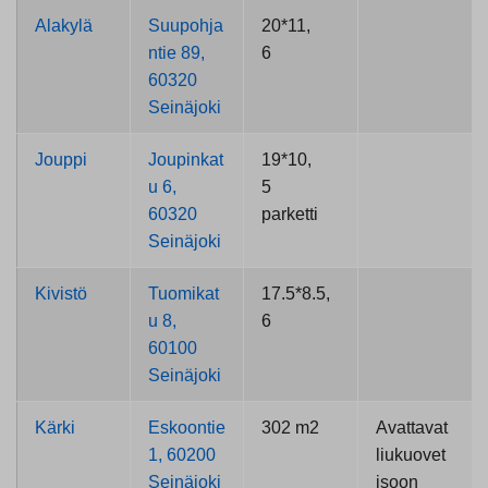
Alakylä
Suupohja
20*11,
ntie 89,
6
60320
Seinäjoki
Jouppi
Joupinkat
19*10,
u 6,
5
60320
parketti
Seinäjoki
Kivistö
Tuomikat
17.5*8.5,
u 8,
6
60100
Seinäjoki
Kärki
Eskoontie
302 m2
Avattavat
1, 60200
liukuovet
Seinäjoki
isoon