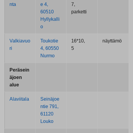
nta
e 4,
7,
60510
parketti
Hyllykalli
o
Valkiavuo
Toukotie
16*10,
näyttämö
ri
4, 60550
5
Nurmo
Peräsein
äjoen
alue
Alaviitala
Seinäjoe
ntie 791,
61120
Louko