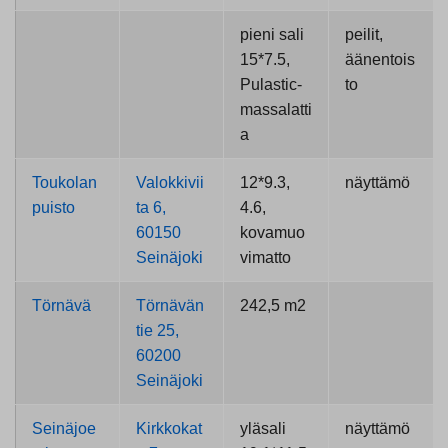
pieni sali
peilit,
15*7.5,
äänentois
Pulastic-
to
massalatti
a
Toukolan
Valokkivii
12*9.3,
näyttämö
puisto
ta 6,
4.6,
60150
kovamuo
Seinäjoki
vimatto
Törnävä
Törnävän
242,5 m2
tie 25,
60200
Seinäjoki
Seinäjoe
Kirkkokat
yläsali
näyttämö