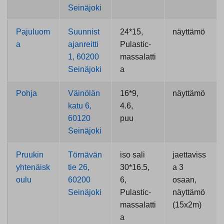
Seinäjoki
Pajuluom
Suunnist
24*15,
näyttämö
a
ajanreitti
Pulastic-
1, 60200
massalatti
Seinäjoki
a
Pohja
Väinölän
16*9,
näyttämö
katu 6,
4.6,
60120
puu
Seinäjoki
Pruukin
Törnävän
iso sali
jaettaviss
yhtenäisk
tie 26,
30*16.5,
a 3
oulu
60200
6,
osaan,
Seinäjoki
Pulastic-
näyttämö
massalatti
(15x2m)
a