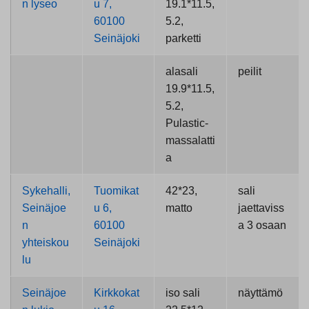
n lyseo
u 7,
19.1*11.5,
60100
5.2,
Seinäjoki
parketti
alasali
peilit
19.9*11.5,
5.2,
Pulastic-
massalatti
a
Sykehalli,
Tuomikat
42*23,
sali
S
einäjoe
u 6,
matto
jaettaviss
n
60100
a 3 osaan
yhteiskou
Seinäjoki
lu
Seinäjoe
Kirkkokat
iso sali
näyttämö