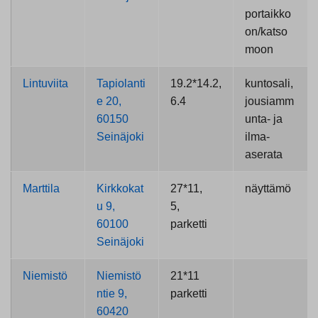
portaikko
on/katso
moon
Lintuviita
Tapiolanti
19.2*14.2,
kuntosali,
e 20,
6.4
jousiamm
60150
unta- ja
Seinäjoki
ilma-
aserata
Marttila
Kirkkokat
27*11,
näyttämö
u 9,
5,
60100
parketti
Seinäjoki
Niemistö
Niemistö
21*11
ntie 9,
parketti
60420