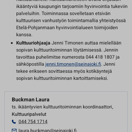
ikääntyviä kaupungin tarjoamiin hyvinvointia tukeviin
palveluihin. Toiminnassa sovelletaan etsivän
kulttuurisen vanhustyön toimintamallia yhteistyössä
Etelä-Pohjanmaan hyvinvointialueen toimijoiden
kanssa.
Kulttuuriohjaaja
Jenni Timonen auttaa mielellään
sopivan kulttuuritoiminnan löytämisessä. Jennin
tavoittaa puhelimitse numerosta 044 418 1807 ja
sähköpostilla
jenni.timonen@seinajoki.fi
. Jenni
tekee erikseen sovittaessa myös kotikäyntejä
sopivan kulttuuritoiminnan kartoittamiseksi.
Buckman Laura
ts. ikääntyvien kulttuuritoiminnan koordinaattori
,
Kulttuuripalvelut
044 754 1714
laura.buckman@seinajoki.fi