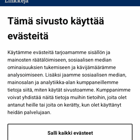
Linkkejä
Asuminen ja ympäristö
Tämä sivusto käyttää
Kasvatus ja opetus
evästeitä
Kulttuuri ja liikunta
Hallinto
Käytämme evästeitä tarjoamamme sisällön ja
Työ ja yrittäminen
mainosten räätälöimiseen, sosiaalisen median
Osallistu ja asioi
ominaisuuksien tukemiseen ja kävijämäärämme
analysoimiseen. Lisäksi jaamme sosiaalisen median,
Näytä omat evästeasetukseni
mainosalan ja analytiikka-alan kumppaneillemme
tietoja siitä, miten käytät sivustoamme. Kumppanimme
Seuraa meitä
voivat yhdistää näitä tietoja muihin tietoihin, joita olet
antanut heille tai joita on kerätty, kun olet käyttänyt
heidän palvelujaan.
Salli kaikki evästeet