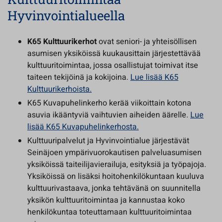
Hyvinvointialueella
K65 Kulttuurikerhot
ovat seniori- ja yhteisöllisen
asumisen yksiköissä kuukausittain järjestettävää
kulttuuritoimintaa, jossa osallistujat toimivat itse
taiteen tekijöinä ja kokijoina.
Lue lisää K65
Kulttuurikerhoista.
K65 Kuvapuhelinkerho kerää viikoittain kotona
asuvia ikääntyviä vaihtuvien aiheiden äärelle.
Lue
lisää K65 Kuvapuhelinkerhosta.
Kulttuuripalvelut ja Hyvinvointialue järjestävät
Seinäjoen ympärivuorokautisen palveluasumisen
yksiköissä taiteilijavierailuja, esityksiä ja työpajoja.
Yksiköissä on lisäksi hoitohenkilökuntaan kuuluva
kulttuurivastaava, jonka tehtävänä on suunnitella
yksikön kulttuuritoimintaa ja kannustaa koko
henkilökuntaa toteuttamaan kulttuuritoimintaa