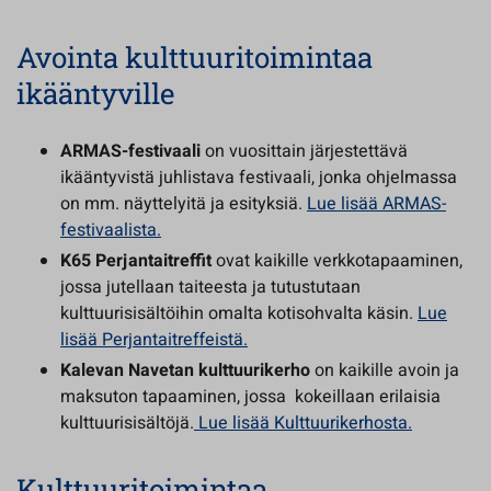
Avointa kulttuuritoimintaa
ikääntyville
ARMAS-festivaali
on vuosittain järjestettävä
ikääntyvistä juhlistava festivaali, jonka ohjelmassa
on mm. näyttelyitä ja esityksiä.
Lue lisää ARMAS-
festivaalista.
K65 Perjantaitreffit
ovat kaikille verkkotapaaminen,
jossa jutellaan taiteesta ja tutustutaan
kulttuurisisältöihin omalta kotisohvalta käsin.
Lue
lisää Perjantaitreffeistä.
Kalevan Navetan kulttuurikerho
on kaikille avoin ja
maksuton tapaaminen, jossa kokeillaan erilaisia
kulttuurisisältöjä.
Lue lisää Kulttuurikerhosta.
Kulttuuritoimintaa