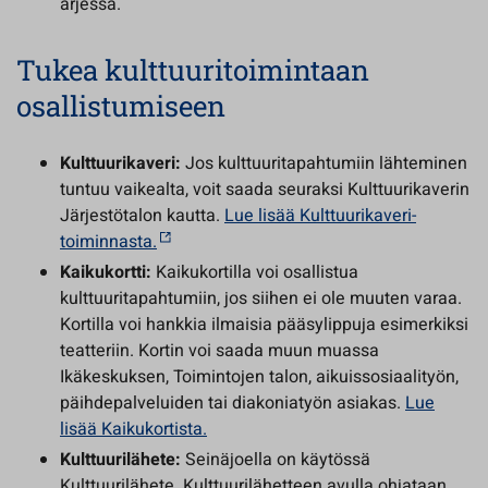
arjessa.
Tukea kulttuuritoimintaan
osallistumiseen
Kulttuurikaveri:
Jos kulttuuritapahtumiin lähteminen
tuntuu vaikealta, voit saada seuraksi Kulttuurikaverin
Järjestötalon kautta.
Lue lisää Kulttuurikaveri-
toiminnasta.
Kaikukortti:
Kaikukortilla voi osallistua
kulttuuritapahtumiin, jos siihen ei ole muuten varaa.
Kortilla voi hankkia ilmaisia pääsylippuja esimerkiksi
teatteriin. Kortin voi saada muun muassa
Ikäkeskuksen, Toimintojen talon, aikuissosiaalityön,
päihdepalveluiden tai diakoniatyön asiakas.
Lue
lisää Kaikukortista.
Kulttuurilähete:
Seinäjoella on käytössä
Kulttuurilähete. Kulttuurilähetteen avulla ohjataan